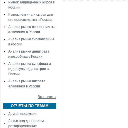
Рынок защищенных жиров в
России
Рынок пектина и сырья для
его производства в России
Анализ рынка изопропилата
алюминия в России
Анализ рынка тиомочевины
в России
Анализ рынка динитрата
изосорбида в России
Анализ рынка сульфида и
гидросульфида натрия в
России
Анализ рынка нитрата
алюминия в России
Все отчеты
ОТЧЕТЫ ПО ТЕМАМ
Другая продукция
Литье под давлением,
ротоформование