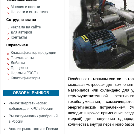
Мнения и оценки
Новости и статистика
Сотрудничество
Реклама на сайте
Для авторов
Контакты
Справочная
Классификатор продукции
Термопласты
Добавки
Процессы
Нормы и ГОСТы
Классификаторы
Особенность машины состоит в гар
создавая «стресса» для компонент
материалов или охлаждено для у
ОБЗОРЫ РЫНКОВ
термочувствительной реакти
техобслуживания, самоочищает
Рынок энергетических
энергетическим потреблением. Уч
добавок для КРС в России
находит широкое применение везде
Рынок гуминовых удобрений
жидкой) для получения однород
в России
количества внутри первичного базо
Анализ рынка кокса в России