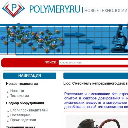
ПОИСК
НАВИГАЦИЯ
Lico: Смеситель непрерывного дейст
Новые технологии
Новинки
Рассеяние и смешивание без стрес
Технологии
опытом в секторе дозирования и 
химических веществ и материалов
Подбор оборудования
доработала новый тип смесителя не
Блоги производителей
Поставщики
Производители
Тенденции рынка