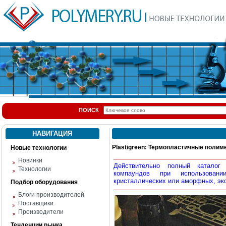
ПОИСК
НАВИГАЦИЯ
Plastigreen: Термопластичные поли
Новые технологии
Новинки
Действительно полный каталог 
Технологии
компаундов при использован
кристаллических или аморфных, эк
Подбор оборудования
Блоги производителей
Поставщики
Производители
Тенденции рынка