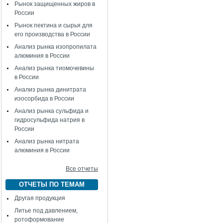
Рынок защищенных жиров в
России
Рынок пектина и сырья для
его производства в России
Анализ рынка изопропилата
алюминия в России
Анализ рынка тиомочевины
в России
Анализ рынка динитрата
изосорбида в России
Анализ рынка сульфида и
гидросульфида натрия в
России
Анализ рынка нитрата
алюминия в России
Все отчеты
ОТЧЕТЫ ПО ТЕМАМ
Другая продукция
Литье под давлением,
ротоформование