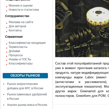
Мнения и оценки
Новости и статистика
Сотрудничество
Реклама на сайте
Для авторов
Контакты
Справочная
Классификатор продукции
Термопласты
Добавки
Процессы
Нормы и ГОСТы
Состав этой полуобработанной про
Классификаторы
уже в момент прочтения каталога 
продукта, натуре модифицирующих 
ОБЗОРЫ РЫНКОВ
компаунды марок Lubrix (имеют п
(антистатики и рассеиватели)
Рынок энергетических
эксплуатационные показатели). Мо
добавок для КРС в России
других марок: Greenamid для 
Рынок гуминовых удобрений
полиэстеров, Greenform для POM, 
в России
Анализ рынка кокса в России