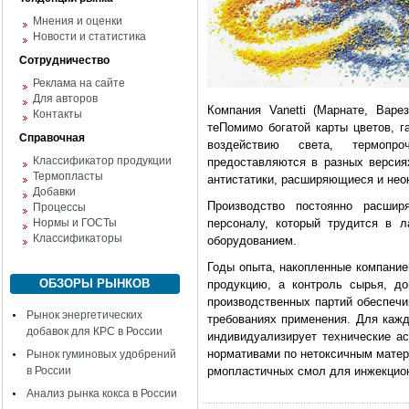
Мнения и оценки
Новости и статистика
Сотрудничество
Реклама на сайте
Для авторов
Компания Vanetti (Марнате, Варе
Контакты
теПомимо богатой карты цветов, 
Справочная
воздействию света, термопр
Классификатор продукции
предоставляются в разных версия
Термопласты
антистатики, расширяющиеся и не
Добавки
Производство постоянно расшир
Процессы
Нормы и ГОСТы
персоналу, который трудится в л
Классификаторы
оборудованием.
Годы опыта, накопленные компание
ОБЗОРЫ РЫНКОВ
продукцию, а контроль сырья, до
производственных партий обеспечи
Рынок энергетических
требованиях применения. Для кажд
добавок для КРС в России
индивидуализирует технические а
нормативами по нетоксичным мате
Рынок гуминовых удобрений
в России
рмопластичных смол для инжекцион
Анализ рынка кокса в России