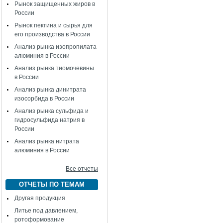
Рынок защищенных жиров в
России
Рынок пектина и сырья для
его производства в России
Анализ рынка изопропилата
алюминия в России
Анализ рынка тиомочевины
в России
Анализ рынка динитрата
изосорбида в России
Анализ рынка сульфида и
гидросульфида натрия в
России
Анализ рынка нитрата
алюминия в России
Все отчеты
ОТЧЕТЫ ПО ТЕМАМ
Другая продукция
Литье под давлением,
ротоформование