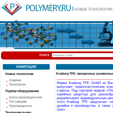
ПОИСК
НАВИГАЦИЯ
Kraiburg TPE: прозрачные заливочны
Новые технологии
Новинки
Фирма Kraiburg TPE GmbH из Валь
Технологии
выпускает термопластические эла
стирола. Под торговой маркой «Th
Подбор оборудования
серийных рецептур для разнообр
Блоги производителей
разрабатывает индивидуальные реш
Поставщики
этого Kraiburg TPE предлагает с
дизайна и производства, а также 
Производители
срок».
Тенденции рынка