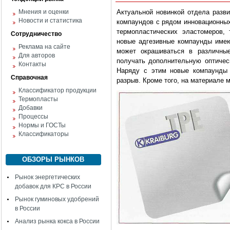
Мнения и оценки
Актуальной новинкой отдела разви
Новости и статистика
компаундов с рядом инновационных
термопластических эластомеров, 
Сотрудничество
новые адгезивные компаунды имею
Реклама на сайте
может окрашиваться в различные
Для авторов
получать дополнительную оптическ
Контакты
Наряду с этим новые компаунды 
Справочная
разрыв. Кроме того, на материале 
Классификатор продукции
Термопласты
Добавки
Процессы
Нормы и ГОСТы
Классификаторы
ОБЗОРЫ РЫНКОВ
Рынок энергетических
добавок для КРС в России
Рынок гуминовых удобрений
в России
Анализ рынка кокса в России