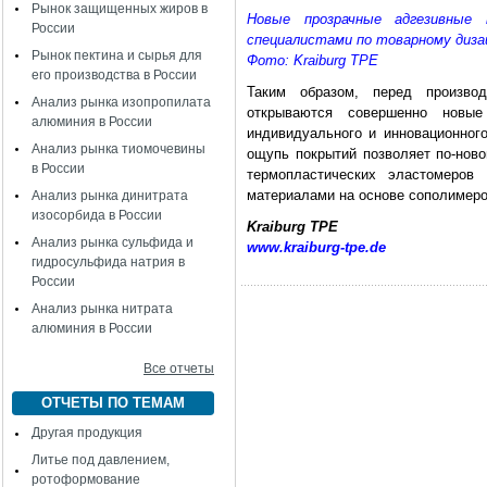
Рынок защищенных жиров в
Новые прозрачные адгезивные
России
специалистами по товарному диза
Рынок пектина и сырья для
Фото: Kraiburg ТРЕ
его производства в России
Таким образом, перед произво
Анализ рынка изопропилата
открываются совершенно новые
алюминия в России
индивидуального и инновационного
Анализ рынка тиомочевины
ощупь покрытий позволяет по-ново
в России
термопластических эластомеров
материалами на основе сополимеро
Анализ рынка динитрата
изосорбида в России
Kraiburg TPE
Анализ рынка сульфида и
www.kraiburg-tpe.de
гидросульфида натрия в
России
Анализ рынка нитрата
алюминия в России
Все отчеты
ОТЧЕТЫ ПО ТЕМАМ
Другая продукция
Литье под давлением,
ротоформование