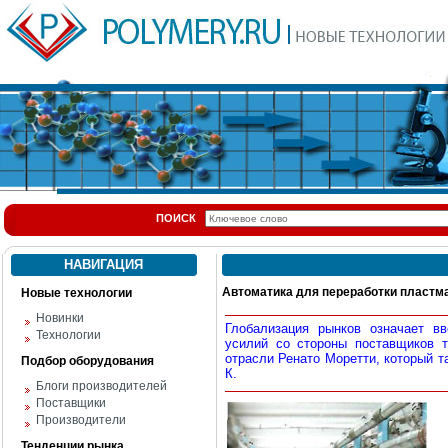
ПОИСК
НАВИГАЦИЯ
Автоматика для переработки пластм
Новые технологии
Новинки
Глобализация рынков означает в
Технологии
усилий со стороны поставщиков 
отрасли Ренато Моретти, который т
Подбор оборудования
К.
Блоги производителей
Поставщики
Производители
Тенденции рынка