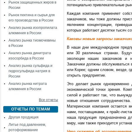
Рынок защищенных жиров в
потенциально привлекательные рын
России
Каждая компания применяет собс
Рынок пектина и сырья для
заказчиков, мы тоже должны присп
его производства в России
явлением концентрации, привед
Анализ рынка изопропилата
которых работают десятки тысяч со
алюминия в России
Каковы новые запросы заказчик
Анализ рынка тиомочевины
в России
В наши дни международное предп
или 30 различных странах. Буду
Анализ рынка динитрата
изосорбида в России
эволюции наших заказчиков и н
Заказчики должны обслуживаться в
Анализ рынка сульфида и
или Корее; одним словом, везде, г
гидросульфида натрия в
открыть предприятие.
России
Анализ рынка нитрата
Это делает рынок одновременно 
алюминия в России
экономической точки зрения. Ком
силой и работают так, что вынужд
Все отчеты
новые отношения сотрудничества. 
Материнская компания остается м
ОТЧЕТЫ ПО ТЕМАМ
нами, поставщиками, к прайс-листа
Другая продукция
наша продукция предназначена д
миру, нам также приходится устан
Литье под давлением,
ротоформование
Что скажете об ассортименте