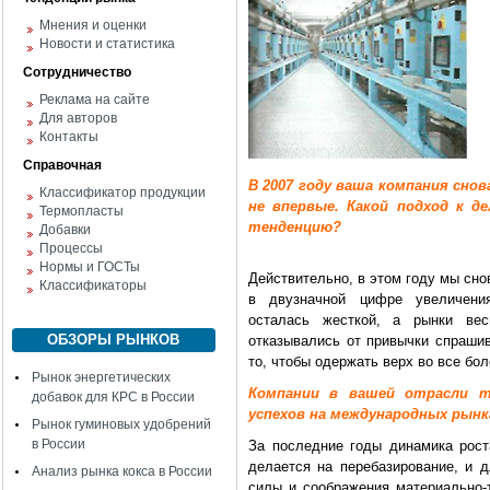
Мнения и оценки
Новости и статистика
Сотрудничество
Реклама на сайте
Для авторов
Контакты
Справочная
В 2007 году ваша компания сно
Классификатор продукции
не впервые. Какой подход к д
Термопласты
тенденцию?
Добавки
Процессы
Нормы и ГОСТы
Действительно, в этом году мы сно
Классификаторы
в двузначной цифре увеличения
осталась жесткой, а рынки ве
ОБЗОРЫ РЫНКОВ
отказывались от привычки спрашив
то, чтобы одержать верх во все бол
Рынок энергетических
Компании в вашей отрасли т
добавок для КРС в России
успехов на международных рынка
Рынок гуминовых удобрений
в России
За последние годы динамика рост
делается на перебазирование, и д
Анализ рынка кокса в России
силы и соображения материально-т