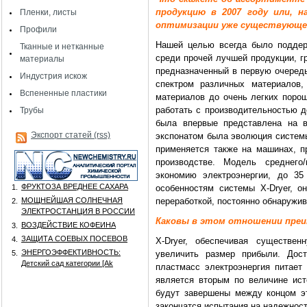
продукцию в 2007 году или, 
Пленки, листы
оптимизации уже существующе
Профили
Нашей целью всегда было поддер
Тканные и нетканные
среди прочей лучшей продукции, г
материалы
предназначенный в первую очередь
Индустрия искож
спектром различных материалов,
Вспененные пластики
материалов до очень легких порош
работать с производительностью д
Трубы
была впервые представлена на 
Экспорт статей (rss)
экспонатом была эволюция системы
применяется также на машинах, п
производстве. Модель среднего
экономию электроэнергии, до 35
ФРУКТОЗА ВРЕДНЕЕ САХАРА
1.
особенностям системы X-Dryer, о
МОЩНЕЙШАЯ СОЛНЕЧНАЯ
переработкой, постоянно обнаружи
2.
ЭЛЕКТРОСТАНЦИЯ В РОССИИ
Каковы в этом отношении преи
ВОЗДЕЙСТВИЕ КОФЕИНА
3.
ЗАЩИТА СОЕВЫХ ПОСЕВОВ
4.
X-Dryer, обеспечивая существен
ЭНЕРГОЭФФЕКТИВНОСТЬ:
5.
увеличить размер прибыли. Дост
Детский сад категории [Аk
пластмасс электроэнергия питает
является вторым по величине ист
будут завершены между концом эт
закончатся испытания на надежнос