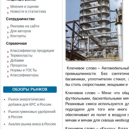
Мнения и оценки
Новости и статистика
Сотрудничество
Реклама на сайте
Для авторов
Контакты
Справочная
Классификатор продукции
Термопласты
Добавки
Процессы
Ключевое слово – Автомобильный:
Нормы и ГОСТы
промышленности. Без синтетич
Классификаторы
багажниках, уплотнителях стекол,
бы столь скоростными, мощными и
ОБЗОРЫ РЫНКОВ
Ключевое слово – Мячи: что общ
футбольными, баскетбольными мяч
Рынок энергетических
Резиновые смеси используются дл
добавок для КРС в России
подходили для того или иного
Рынок гуминовых удобрений
обеспечивает их полет в воздухе 
в России
мячам и мячам для сквоша необход
Анализ рынка кокса в России
Ключевое слово – «Ка-учу»: Когд