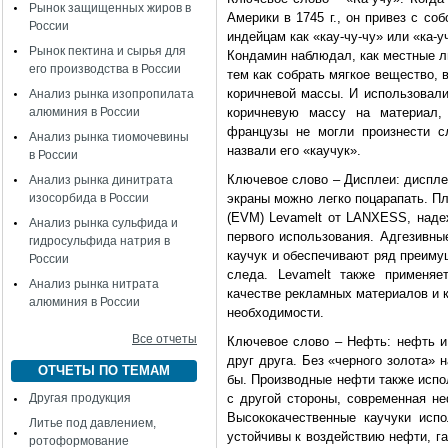
Рынок защищенных жиров в
Америки в 1745 г., он привез с с
России
индейцам как «кау-чу-чу» или «ка-у
Рынок пектина и сырья для
Кондамин наблюдал, как местные л
его производства в России
тем как собрать мягкое вещество, 
коричневой массы. И использовали
Анализ рынка изопропилата
алюминия в России
коричневую массу на материал,
французы не могли произнести с
Анализ рынка тиомочевины
назвали его «каучук».
в России
Ключевое слово – Дисплеи: диспле
Анализ рынка динитрата
изосорбида в России
экраны можно легко поцарапать. Пл
(EVM) Levamelt от LANXESS, наде
Анализ рынка сульфида и
первого использования. Адгезивны
гидросульфида натрия в
каучук и обеспечивают ряд преиму
России
следа. Levamelt также применяе
Анализ рынка нитрата
качестве рекламных материалов и к
алюминия в России
необходимости.
Все отчеты
Ключевое слово – Нефть: нефть и
друг друга. Без «черного золота»
ОТЧЕТЫ ПО ТЕМАМ
бы. Производные нефти также испо
Другая продукция
с другой стороны, современная н
Высококачественные каучуки исп
Литье под давлением,
устойчивы к воздействию нефти, г
ротоформование