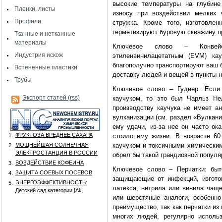
высокие температуры на глубине
Пленки, листы
износу при воздействии мелких 
Профили
стружка. Кроме того, изготовле
герметизируют буровую скважину п
Тканные и нетканные
материалы
Ключевое слово – Конвейе
Индустрия искож
этиленвинилацетатным (EVM) ка
благополучно транспортируют ваш б
Вспененные пластики
доставку людей и вещей в пункты н
Трубы
Ключевое слово – Гудиер: Если
Экспорт статей (rss)
каучуком, то это был Чарльз Не
производству каучука не имеет а
вулканизации (см. раздел «Вулкани
ему удачи, из-за нее он часто ок
ФРУКТОЗА ВРЕДНЕЕ САХАРА
1.
стоило ему жизни. В возрасте 60
МОЩНЕЙШАЯ СОЛНЕЧНАЯ
каучуком и токсичными химическим
2.
ЭЛЕКТРОСТАНЦИЯ В РОССИИ
обрел бы такой грандиозной популя
ВОЗДЕЙСТВИЕ КОФЕИНА
3.
Ключевое слово – Перчатки: быт
ЗАЩИТА СОЕВЫХ ПОСЕВОВ
4.
защищающие от инфекций, изготов
ЭНЕРГОЭФФЕКТИВНОСТЬ:
5.
латекса, нитрила или винила чаще
Детский сад категории [Аk
или шерстяные аналоги, особенн
преимущество, так как перчатки из
многих людей, регулярно исполь