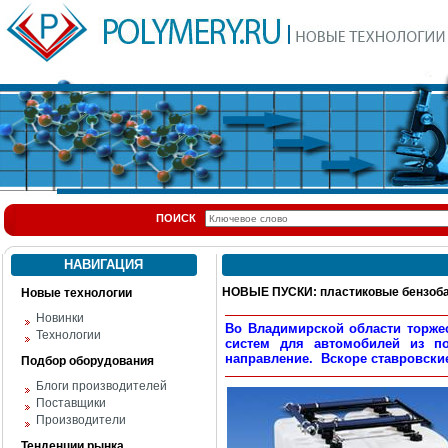
ПОИСК
НАВИГАЦИЯ
НОВЫЕ ПУСКИ: пластиковые бензоба
Новые технологии
Новинки
Во Владимирской области торже
Технологии
систем для автомобилей из п
направление. Вскоре ставровские
Подбор оборудования
Блоги производителей
Поставщики
Производители
Тенденции рынка