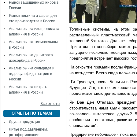
Рынок защищенных жиров в
России
Рынок пектина и сырья для
его производства в России
Анализ рынка изопропилата
Топливные системы, на этом з
алюминия в России
расплавленный пластмассовый ме
топливный бак готов. Дальше - сбо
Анализ рынка тиомочевины
При этом на конвейере может ра
в России
запущено несколько месяцев назад
Анализ рынка динитрата
предприятия встречает высоких гос
изосорбида в России
На открытие прибыли послы Франци
Анализ рынка сульфида и
на пятьдесят. Всего сюда вложено 
гидросульфида натрия в
России
Ги Труверуа, посол Бельгии в Рос
Анализ рынка нитрата
будущее. И я, как посол королевс
алюминия в России
продолжают свою деятельность здес
Ян Ван Ден Отелаар, президент 
Все отчеты
строительства нами были рассмо
ОТЧЕТЫ ПО ТЕМАМ
показалась интереснее других? 
сообщения - во-вторых, развитая
Другая продукция
специалистов".
Литье под давлением,
Предприятие небольшое - пока все
ротоформование