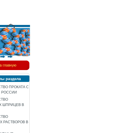
а главную
лы раздела
ТВО ПРОКАТА С
В РОССИИ
СТВО
Х ШПРИЦЕВ В
СТВО
 РАСТВОРОВ В