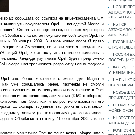
НОВЫЕ ПР
АВТОКОМПОНЕ
«ТОЛЬЯТТИ»
elsblatt сообщила со ссылкой на вице-президента GM
ен выдвинуть покупателям Opel — канадской Magna и
РЫНОК
словия". Сделать это еще не поздно: совет директоров
АВТОКОМПОНЕ
завод Bosch
и Сбербанк в качестве покупателей 55% акций Opel, но
ишь к 30 ноября 2009. В числе новых условий право
РУСВИНИЛ 
у Magna или Сбербанка, если они захотят продать их.
СТРОИТЕЛЬС
5% акций Opel, хочет получить не менее половины в
РОССИЯ Б
 человек. Кандидатуру главы Opel будет предложено
ПОСТАВЩИКО
GM намерен контролировать разработку новых моделей
КАК БУДЕТ
УТИЛИЗАЦИЯ
и Opel еще более жесткие и сложные для Magna и
НА РЫНКЕ 
. Как уже сообщалось ранее, партнеры не смогли
ПВХ МЕМБРАН
о использования интеллектуальной собственности Opel
НОВОЕ ШТ
отчисления за право продажи машин (3-5% с оборота).
ПРОИЗВОДСТВ
онтролю над Opel, как и вопрос использования его
ECOVACS W
делке — концерн выдвигал эти условия изначально.
МОЙКИ ОКОН
с одним условием (по технологиям) уже согласилась.
ИНВЕСТПР
agna и Сбербанке в пятницу 11 сентября 2009 это не
АВТВАЗА ДО 2
КОМПОЗИТЫ
продаж и маркетинга Opel не менее важен. Magna шла в