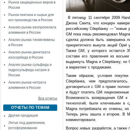
Рынок защищенных жиров в
России
Рынок пектина и сырья для
В пятницу 11 сентября 2009 Hand
его производства в России
Джона Смита, что концерн намер
Анализ рынка изопропилата
российскому Сбербанку — "новые у
алюминия в России
GM пока лишь рекомендовал Magna 
сделка должна быть завершена л
Анализ рынка тиомочевины
в России
приоритетного выкупа акций Opel 
Также GM, у которого остается 3
Анализ рынка динитрата
составе его правления из восьми
изосорбида в России
выдвинуть Magna и Сбербанку, но 
Анализ рынка сульфида и
и маркетинг с продажами.
гидросульфида натрия в
России
Таким образом, условия покупк
Сбербанка, чем предполагалось
Анализ рынка нитрата
договориться с GM о праве полног
алюминия в России
и будут платить GM лицензионные 
Возможность возвращения GM к к
Все отчеты
технологий, были ключевыми в с
ОТЧЕТЫ ПО ТЕМАМ
Magna потребовала их отмены, но 
Теперь речь зашла о втором. В M
Другая продукция
комментировали.
Литье под давлением,
ротоформование
Вопрос новых разработок, а также 