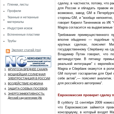
сделку, в частности, потому, что 
Пленки, листы
для России и обладать правом их
Профили
возможно, завод GM в Петербурге
Тканные и нетканные
стороны GM, и "вообще непонятно, 
материалы
говорит Кирилл Таченников из ИК "
Magna согласится на выдвигаемые 
Индустрия искож
Вспененные пластики
Требование преимущественного п
вполне обыденно — подобные тр
Трубы
крупных сделках, поясняет М
государственному Сбербанку на сд
Экспорт статей (rss)
Владимир Путин говорил, что по
автоиндустрии. В пятницу премь
реальной интеграции" с европейс
Magna и Сбербанк окажутся в роли
ФРУКТОЗА ВРЕДНЕЕ САХАРА
1.
GM получит госгарантии для Opel 
МОЩНЕЙШАЯ СОЛНЕЧНАЯ
2.
себе актив",— поясняет аналитик.
ЭЛЕКТРОСТАНЦИЯ В РОССИИ
для российского автопрома".
ВОЗДЕЙСТВИЕ КОФЕИНА
3.
ЗАЩИТА СОЕВЫХ ПОСЕВОВ
4.
ЭНЕРГОЭФФЕКТИВНОСТЬ:
5.
Еврокомиссия проверит сделку п
Детский сад категории [Аk
В субботу 11 сентября 2009 комис
что Еврокомиссия займется пров
консорциуму, в который входят Ma