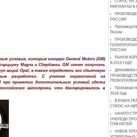
СПРОС НА 
ИМПЛАНТЫ В
ПРОИЗВОДС
РОССИИ
Производств
России
ПРОИЗВОД
ПОЛИПРОПИЛ
РОССИИ
РЫНОК КОЛ
е условия, которые концерн General Motors (GM)
В 2018 ГОДУ
нсорциуму Magna и Сбербанка. GM хочет получить
ДИНАМИКА
уп акций Opel, а также определять его сбытовую
ПРОИЗВОДСТ
вые разработки. С учетом ограничений на
ПОЛИЭТИЛЕН
l при принятии дополнительных условий сделка
оссийского автопрома, что декларировалось в
Производств
2018 году
В КАКИХ РЕ
СПРОС НА АВ
НАЧАТО СТР
ОЧЕРЕДИ ПРО
ПЭФ НИТЕЙ
НОВОЕ ПРО
УГЛЕРОДНЫХ 