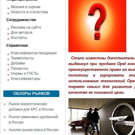
Мнения и оценки
Новости и статистика
Сотрудничество
Реклама на сайте
Для авторов
Контакты
Справочная
Классификатор продукции
Стали известны дополнительны
Термопласты
Добавки
выдвинул при продаже Opel ко
Процессы
преимущественное право на вык
Нормы и ГОСТы
политику и курировать но
Классификаторы
использование технологий Ope
теряет смысл для развития р
качестве ее основной цели.
ОБЗОРЫ РЫНКОВ
Рынок энергетических
добавок для КРС в России
Рынок гуминовых удобрений
в России
Анализ рынка кокса в России