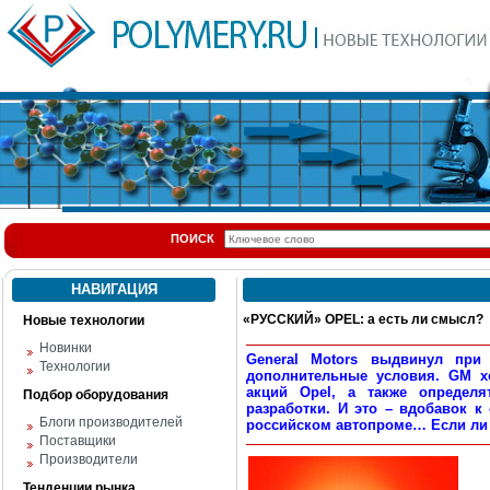
ПОИСК
НАВИГАЦИЯ
«РУССКИЙ» OPEL: а есть ли смысл?
Новые технологии
Новинки
General Motors выдвинул при
Технологии
дополнительные условия. GM х
акций Opel, а также определ
Подбор оборудования
разработки. И это – вдобавок к
Блоги производителей
российском автопроме… Если ли 
Поставщики
Производители
Тенденции рынка