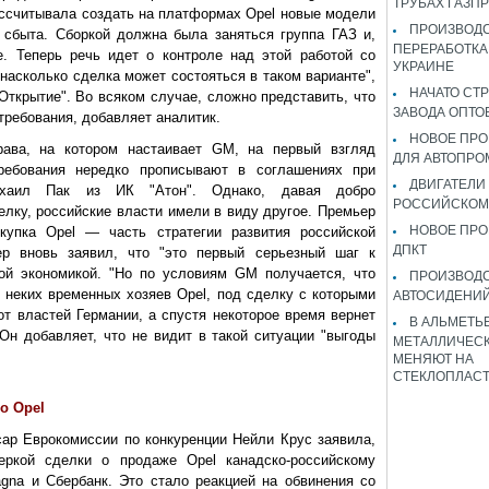
ТРУБАХ ГАЗП
рассчитывала создать на платформах Opel новые модели
ПРОИЗВОДС
 сбыта. Сборкой должна была заняться группа ГАЗ и,
ПЕРЕРАБОТКА
. Теперь речь идет о контроле над этой работой со
УКРАИНЕ
насколько сделка может состояться в таком варианте",
НАЧАТО СТ
Открытие". Во всяком случае, сложно представить, что
ЗАВОДА ОПТО
требования, добавляет аналитик.
НОВОЕ ПРО
рава, на котором настаивает GM, на первый взгляд
ДЛЯ АВТОПРО
ебования нередко прописывают в соглашениях при
ДВИГАТЕЛИ
ихаил Пак из ИК "Атон". Однако, давая добро
РОССИЙСКОМ
елку, российские власти имели в виду другое. Премьер
НОВОЕ ПРО
купка Opel — часть стратегии развития российской
ДПКТ
ер вновь заявил, что "это первый серьезный шаг к
кой экономикой. "Но по условиям GM получается, что
ПРОИЗВОД
 неких временных хозяев Opel, под сделку с которыми
АВТОСИДЕНИЙ
от властей Германии, а спустя некоторое время вернет
В АЛЬМЕТЬ
 Он добавляет, что не видит в такой ситуации "выгоды
МЕТАЛЛИЧЕСК
МЕНЯЮТ НА
СТЕКЛОПЛАС
о Opel
сар Еврокомиссии по конкуренции Нейли Крус заявила,
еркой сделки о продаже Opel канадско-российскому
gna и Сбербанк. Это стало реакцией на обвинения со