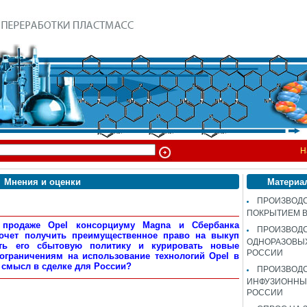
Н
Мнения и оценки
Материа
ПРОИЗВОДС
ПОКРЫТИЕМ 
 продаже Opel консорциуму Magna и Сбербанка
ПРОИЗВОД
очет получить преимущественное право на выкуп
ОДНОРАЗОВЫ
ять его сбытовую политику и курировать новые
РОССИИ
 ограничениям на использование технологий Opel в
смысл в сделке для России?
ПРОИЗВОД
ИНФУЗИОННЫХ
РОССИИ