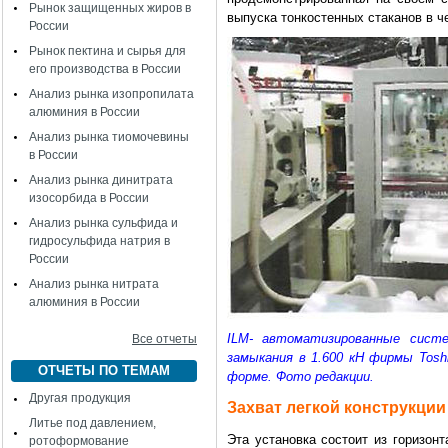
Рынок защищенных жиров в
выпуска тонкостенных стаканов в 
России
Рынок пектина и сырья для
его производства в России
Анализ рынка изопропилата
алюминия в России
Анализ рынка тиомочевины
в России
Анализ рынка динитрата
изосорбида в России
Анализ рынка сульфида и
гидросульфида натрия в
России
Анализ рынка нитрата
алюминия в России
ILM- автоматизированные сист
Все отчеты
замыкания в 1.600 кН фирмы Tosh
ОТЧЕТЫ ПО ТЕМАМ
форме. Фото редакции.
Другая продукция
Захват легкой конструкции
Литье под давлением,
Эта установка состоит из горизон
ротоформование