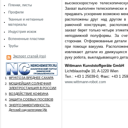
высокоскоростную телескопическ
Пленки, листы
Захват выполнен телескопически и 
Профили
придавать ускорение возможно мен
расположены друг над другом в 
Тканные и нетканные
материалы
рамочной конструкции, располож
захват берет только четыре этикет
Индустрия искож
неподвижной полуформы. За счет
Вспененные пластики
сторонам. Отформованные детали
Трубы
при помощи вакуума. Расположен
извлекают детали из движущихся
Экспорт статей (rss)
руку робота, выкладывающего дета
Wittmann Kunststoffgeräte GmbH
Lichtblaustraβe 10, A-1220 Wien
Тел.: +43 1 25039-0, Факс: +43 1 25
ФРУКТОЗА ВРЕДНЕЕ САХАРА
1.
www.wittmann-robot.com
МОЩНЕЙШАЯ СОЛНЕЧНАЯ
2.
ЭЛЕКТРОСТАНЦИЯ В РОССИИ
ВОЗДЕЙСТВИЕ КОФЕИНА
3.
ЗАЩИТА СОЕВЫХ ПОСЕВОВ
4.
ЭНЕРГОЭФФЕКТИВНОСТЬ:
5.
Детский сад категории [Аk