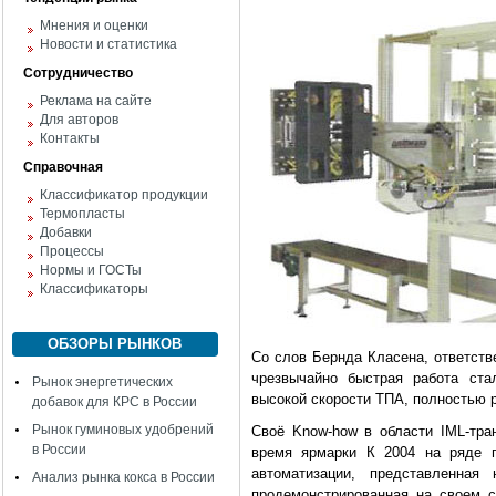
Мнения и оценки
Новости и статистика
Сотрудничество
Реклама на сайте
Для авторов
Контакты
Справочная
Классификатор продукции
Термопласты
Добавки
Процессы
Нормы и ГОСТы
Классификаторы
ОБЗОРЫ РЫНКОВ
Со слов Бернда Класена, ответств
чрезвычайно быстрая работа ста
Рынок энергетических
высокой скорости ТПА, полностью 
добавок для КРС в России
Рынок гуминовых удобрений
Своё Know-how в области IML-тра
в России
время ярмарки К 2004 на ряде п
автоматизации, представленна
Анализ рынка кокса в России
продемонстрированная на своем с