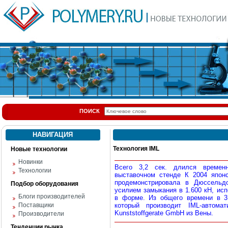
ПОИСК
НАВИГАЦИЯ
Технология IML
Новые технологии
Новинки
Всего 3,2 сек. длился времен
Технологии
выставочном стенде К 2004 япон
продемонстрировала в Дюссельдо
Подбор оборудования
усилием замыкания в 1.600 кН, исп
Блоги производителей
в форме. Из общего времени в 3,
Поставщики
который производит IML-автома
Kunststoffgerate GmbH из Вены.
Производители
Тенденции рынка