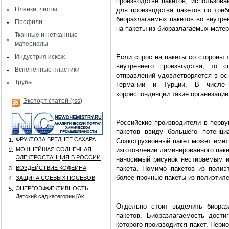
производстве пакетов, использова
Пленки, листы
для производства пакетов по тре
биоразлагаемых пакетов во внутре
Профили
на пакеты из биоразлагаемых матер
Тканные и нетканные
материалы
Индустрия искож
Если спрос на пакеты со стороны 
внутреннего производства, то 
Вспененные пластики
отправлений удовлетворяется в ос
Трубы
Германии и Турции. В числе
корреспонденции такие организации
Экспорт статей (rss)
Российские производители в перву
пакетов ввиду большего потенци
ФРУКТОЗА ВРЕДНЕЕ САХАРА
1.
Соэкструзионный пакет может имет
МОЩНЕЙШАЯ СОЛНЕЧНАЯ
изготовлении ламинированного пак
2.
ЭЛЕКТРОСТАНЦИЯ В РОССИИ
наносимый рисунок нестираемым и,
ВОЗДЕЙСТВИЕ КОФЕИНА
пакета. Помимо пакетов из полиэ
3.
более прочные пакеты из полиэтиле
ЗАЩИТА СОЕВЫХ ПОСЕВОВ
4.
ЭНЕРГОЭФФЕКТИВНОСТЬ:
5.
Детский сад категории [Аk
Отдельно стоит выделить биораз
пакетов. Биоразлагаемость дости
которого производится пакет. Пери