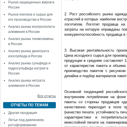
Рынок защищенных жиров в
России
2. Рост российского рынка одежд
Рынок пектина и сырья для
отраслей в которых наиболее вост
его производства в России
логотипом. Логотип продавца на
Анализ рынка изопропилата
затраты на которую оправданы по
алюминия в России
конкурентоспособность продавца в 
Анализ рынка тиомочевины
в России
3. Высокая рентабельность произ
Анализ рынка динитрата
Цена исходного сырья для производс
изосорбида в России
продукции в среднем составляет 12
Анализ рынка сульфида и
от характеристик пакета и объема
гидросульфида натрия в
производство пакетов с рисунком
России
дизайна и подбор материалов паке
Анализ рынка нитрата
алюминия в России
Основной тенденцией российског
Все отчеты
внутреннем потреблении на фоне
пакеты со стороны продавцов од
ОТЧЕТЫ ПО ТЕМАМ
качественно переходит в поле п
(качество печати, устойчивость печ
Другая продукция
характеристики и потребитель
Литье под давлением,
межслойной печати на ламинирован
ротоформование