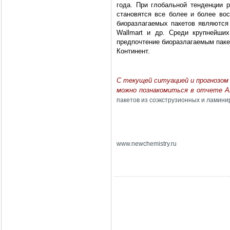
года. При глобальной тенденции р
становятся все более и более во
биоразлагаемых пакетов являются
Wallmart
и др. Среди крупнейших
предпочтение биоразлагаемым паке
Континент.
С текущей ситуацией и прогнозом
можно познакомиться в отчете 
пакетов из соэкструзионных и ламини
www
.
newchemistry
.
ru