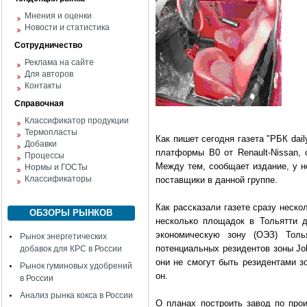
Мнения и оценки
Новости и статистика
Сотрудничество
Реклама на сайте
Для авторов
Контакты
Справочная
Классификатор продукции
Термопласты
Как пишет сегодня газета "РБК dai
Добавки
платформы B0 от Renault-Nissan,
Процессы
Между тем, сообщает издание, у н
Нормы и ГОСТы
Классификаторы
поставщики в данной группе.
Как рассказали газете сразу неско
ОБЗОРЫ РЫНКОВ
несколько площадок в Тольятти д
экономическую зону (ОЭЗ) Толь
Рынок энергетических
потенциальных резидентов зоны John
добавок для КРС в России
они не смогут быть резидентами з
Рынок гуминовых удобрений
он.
в России
Анализ рынка кокса в России
О планах построить завод по про