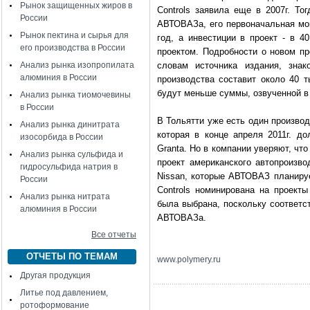
Рынок защищенных жиров в
Controls заявила еще в 2007г. То
России
АВТОВАЗа, его первоначальная мощ
Рынок пектина и сырья для
год, а инвестиции в проект - в 4
его производства в России
проектом. Подробности о новом про
Анализ рынка изопропилата
словам источника издания, зна
алюминия в России
производства составит около 40 т
будут меньше суммы, озвученной в 
Анализ рынка тиомочевины
в России
В Тольятти уже есть один произво
Анализ рынка динитрата
которая в конце апреля 2011г. д
изосорбида в России
Granta. Но в компании уверяют, что
Анализ рынка сульфида и
проект американского автопроизво
гидросульфида натрия в
Nissan, которые АВТОВАЗ планируе
России
Controls номинирована на проект
Анализ рынка нитрата
была выбрана, поскольку соответст
алюминия в России
АВТОВАЗа.
Все отчеты
ОТЧЕТЫ ПО ТЕМАМ
www
.
polymery
.
ru
Другая продукция
Литье под давлением,
ротоформование