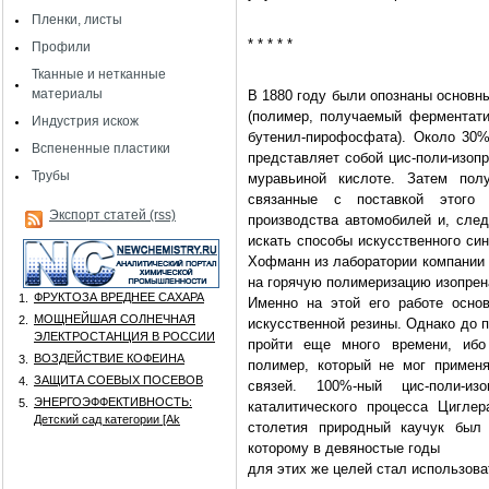
Пленки, листы
* * * * *
Профили
Тканные и нетканные
материалы
В 1880 году были опознаны основн
(полимер, получаемый ферментати
Индустрия искож
бутенил-пирофосфата). Около 30%
Вспененные пластики
представляет собой цис-поли-изоп
Трубы
муравьиной кислоте. Затем пол
связанные с поставкой этого 
Экспорт статей (rss)
производства автомобилей и, сле
искать способы искусственного си
Хофманн из лаборатории компании «
на горячую полимеризацию изопрен
ФРУКТОЗА ВРЕДНЕЕ САХАРА
1.
Именно на этой его работе осно
МОЩНЕЙШАЯ СОЛНЕЧНАЯ
2.
искусственной резины. Однако до 
ЭЛЕКТРОСТАНЦИЯ В РОССИИ
пройти еще много времени, ибо
ВОЗДЕЙСТВИЕ КОФЕИНА
3.
полимер, который не мог применя
ЗАЩИТА СОЕВЫХ ПОСЕВОВ
4.
связей. 100%-ный цис-поли-и
ЭНЕРГОЭФФЕКТИВНОСТЬ:
5.
каталитического процесса Цигле
Детский сад категории [Аk
столетия природный каучук был 
которому в девяностые годы
для этих же целей стал использова