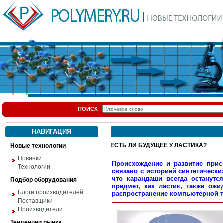
ПОИСК
НАВИГАЦИЯ
ЕСТЬ ЛИ БУДУЩЕЕ У ЛАСТИКА?
Новые технологии
Новинки
Происхождение и развитие прис
Технологии
связано с историей синтетически
что карандаши всегда останутся
Подбор оборудования
предмет, как ластик, также ож
Блоги производителей
распространение компьютерной 
Поставщики
Производители
Тенденции рынка