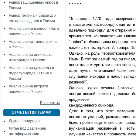
Рынок защищенных жиров в
* * * * *
России
Рынок пектина и сырья для
15 апреля 1770 года американе
его производства в России
открыватель кислорода) отметил в
Анализ рынка изопропилата
идеально подходил для стирания н
алюминия в России
применялся исключительно мякиш
Анализ рынка тиомочевины
"rubber" (в буквальном переводе «с
в России
языке этот материал. А теперь 1
Однако, на роль первооткрывателя
Анализ рынка динитрата
Наим. В тот же самый год он писал,
изосорбида в России
попытался стереть им свою запись,
Анализ рынка сульфида и
даже лучше; чем мякиш! Наим неме
гидросульфида натрия в
случайной находки и начал выгодн
России
резинкой".
Анализ рынка нитрата
Однако, куски резины (которы
алюминия в России
«негритянской кожи») должны б
предметом
Все отчеты
каждодневного обихода.
Дело в том, что этот материал 
ОТЧЕТЫ ПО ТЕМАМ
погодных условий, размягчались 
Другая продукция
было пройти еще много лет перед 
вулканизации (названный в честь
Литье под давлением,
ротоформование
улучшил качество и прочность мате