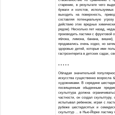
старению, в результате чего выд
бумаги и холстов, используемых
выходить на поверхность, приво
составляя потенциальную угроз
действию этих вредных химических
рядом). Несколько лет назад, нед
производить ластики с фруктовой 
яблока, лимона, банана, вишни)
продавались очень ходко, но зате
здоровью детей, которые ими пол
гастроэнтерита в детских садах, с
* * * * *
Обладая значительной популярно
искусства существенно возросла 
художниками. В середине шестиде
посвященным обыденным предме
скульптура должна ограничивать
частности, он создал скульптуру,
испытывал ребенком, играя с ласт
рубеже шестидесятых и семидеся
скульптур ... в Нью-Йорке ластику