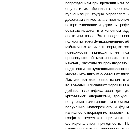
повреждениям при кручении или ра
ощупь и их абразивные качеств
вулканизации трудно управляем 
дефектам липкости, а в противопо
потере способности удалять графи
останавливается и в конечном изд
света или тепла. Этот процесс пов
полной потерей функциональных аб
избыточных количеств серы, кото
поверхность, приводя к ее по
производителей маскировать этот
наконец, расходы по производству
виде частично вулканизированного 
может быть никоим образом утилиз
Ластики, изготовленные из синтет
во времени и обладают хорошими а
добавка пластификаторов для до
критичными операциями, требую
получения гомогенного материал
получению малопрочного и функц
излишнее отверждение приводит к 
графита перестают прилипать 
функциональной пригодности. 
стабильностью по сравнению с п