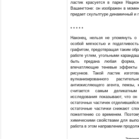
ластик красуется в парке Нацио
Вашингтоне: он изображен в момен
придает скульптуре динамичный и 
* * * * *
Наконец, нельзя не упомянуть о
особой мягкостью и податливост
графитом, предотвращая таким обра
работе углем, угольными карандаш
быть предана любая форма, т
впечатляющие теневые эффекты 
рисунков. Такой ластик изгото
вулканизированного растите
антиокисляющего агента, пемзы, 
считается самым деликатным 
исследования показывают, что он
остаточных частичек отделившейся
остаточные частички снижают спо
пожелтению со временем. Поэтом
химическими свойствами для выпол
работа в этом направлении продол
Элеонор