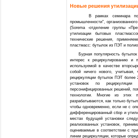
Новые решения утилизаци
В рамках семинара под наз
промышленности", организованного 
(Sorema -отделение группы «Пре
утилизации бытовых пластмасс
технические решения, применяе
пластмасс: бутылок из ПЭТ и поли
Бурная популярность бутылок и
интерес к рециркулированию и п
используемой в качестве вторсыр
собой ничего нового, учитывая,
рециркуляции бутылок ПЭТ более 2
установок по рециркуляции
персонифицированных решений, по
технологии. Многие из этих п
разрабатываются, как только буты
чтобы одновременно, если не с оп
дифференцированный сбор и утили
местах будущей установки следу
реализованных установок, приним
оцениваемые в соответствии с пр
линии рециркуляции, которые опре