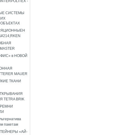
INTERPOLITEX -
ЫЕ СИСТЕМЫ
ШИХ
 ОБЪЕКТАХ
ЛЯЦИОННЫЕН
#214;RKEN
ОБНАЯ
OMASTER
ФИС» в НОВОЙ
ОННАЯ
TTERER MAUER
КИЕ ТКАНИ
ОТКРЫВАНИЯ
Я TETRA BRIK
 РЕМНИ
ТИ
льтернатива
м пакетам
ТЕЙНЕРЫ «АЙ-