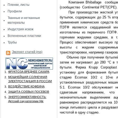
Компания Bhiballage сообщает 
Пленки, листы
(сообщество Continental PET(СРE).
Профили
При производстве жесткой упак
бутылок, содержащих до 25 % вто
Тканные и нетканные
применения химических средств бо
материалы
ПЭТФ является сердцевиной мн
Индустрия искож
изготовлены из первичного ПЭТФ
Вспененные пластики
горячими жидкими средами, в т.
Процесс обеспечивает высокую пр
Трубы
высоты с жидким содержимым
Экспорт статей (rss)
транспортировки, например газиров
Обычно при получении бутылей 
затем ее нагревают до 280 °С в 
бутыли. Фирма Кгuрр Corpoplas
ФРУКТОЗА ВРЕДНЕЕ САХАРА
1.
установку для формования бутыл
МОЩНЕЙШАЯ СОЛНЕЧНАЯ
стадию Ecomах 10/2 с 10-ю л
2.
ЭЛЕКТРОСТАНЦИЯ В РОССИИ
установленных раздувочных машин
ВОЗДЕЙСТВИЕ КОФЕИНА
3.
5:1. Ecomax 10/2 обслуживает н
ЗАЩИТА СОЕВЫХ ПОСЕВОВ
4.
сдвиговым напряжением, что
ЭНЕРГОЭФФЕКТИВНОСТЬ:
незначительным выделением ац
5.
Детский сад категории [Аk
равномерно распределяется на 10
конце литьевого цикла и раздуваю
чистотой в одну стадию.