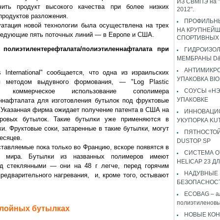
ИЗ СВМПЭ на "
чить продукт высокого качества при более низких
2012".
 продуктов разложения.
ПРОФИЛЬН
ция новой технологии была осуществлена на трех
НА КРУПНЕЙ
ледующие пять поточных линий — в Европе и СШA.
СПОРТИВНЫХ
этилентерефталата/полиэтиленнафталата при
ГИДРОИЗО
МЕМБРАНЫ D&
АНТИМИКР
ernational" сообщается, что одна из израильских
УПАКОВКА BI
я методом выдувного формования, — "Log Plastic
 коммерческое использование сополимера
СОУСЫ «НЭ
УПАКОВКЕ
ннафталата для изготовления бутылок под фруктовые
. Указанная фирма ожидает получение патента в США на
ИННОВАЦИ
тровых бутылок. Такие бутылки уже применяются в
УКУПОРКА KU
и. Фруктовые соки, затаренные в такие бутылки, могут
ПЯТНОСТОЙ
есяцев.
DUSTOP SP
авляемые пока только во Францию, вскоре появятся в
СИСТЕМА 
х мира. Бутылки из названных полимеров имеют
HELICAP 23 ДЛ
д стеклянными — они на 48 г легче, перед горячим
НАДУВНЫЕ
редварительного нагревания, и, кроме того, остывают
БЕЗОПАСНОС
ECOBAG – а
полиэтиленовы
лойных бутылках
НОВЫЕ КОН