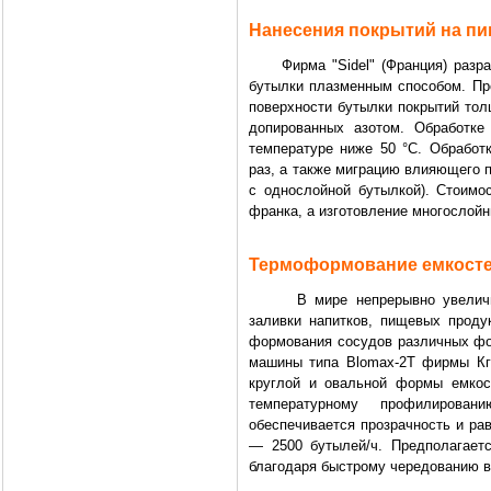
Нанесения покрытий на п
Фирма "Sidel" (Франция) разраб
бутылки плазменным способом. Про
поверхности бутылки покрытий тол
допированных азотом. Обработке
температуре ниже 50 °С. Обработ
paз, а также миграцию влияющего п
с однослойной бутылкой). Стоимо
франка, а изготовление многослой
Термоформование емкосте
В мире непрерывно увеличива
заливки напитков, пищевых продук
формования сосудов различных фо
машины типа Blomax-2T фирмы Кг
круглой и овальной формы емкос
температурному профилирова
обеспечивается прозрачность и ра
— 2500 бутылей/ч. Предполагает
благодаря быстрому чередованию 