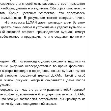
розрачность и способность рассеивать свет, позволяет
 наоборот, делать его видимым. Оба сорта пластмасс –
ектов. Кроме цветовых эффектов, эти пластмассы
рельефности. В результате можно создавать очень
 «Пластмасса LEXAN дает производителям бутылок
делать очень легкие и устойчивые к ударам бутылки, –
овый световой эффект, производители бутылок смогут
себестоимости продукции, но и о создании ценного и
ику IMD, позволяющую долго сохранять надписи на
сение рисунков непосредственно во время формовки.
 быстро приходят в негодность, новые бутылки имеют
ней стороне прозрачной пленки LEXAN. Такой способ
 и живой рисунок, который сохраняется даже после
утылки.
ршенству – часть стратегии развития любой торговой
овые эффекты, возможные благодаря пластмассе LEXAN,
Эти эмоции заставляют потребителя, выбирающего из
чтение бутылке определенной марки».