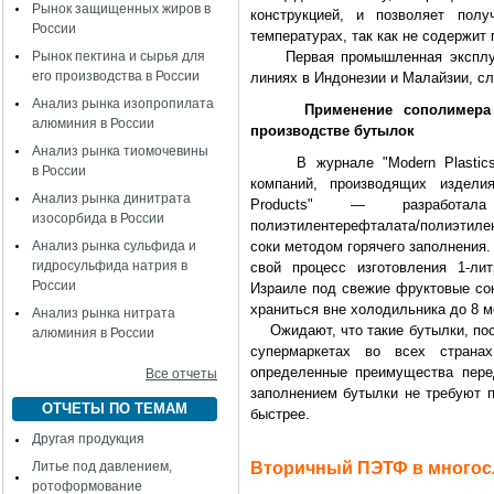
Рынок защищенных жиров в
конструкцией, и позволяет полу
России
температурах, так как не содержит
Рынок пектина и сырья для
Первая промышленная эксплуата
его производства в России
линиях в Индонезии и Малайзии, с
Анализ рынка изопропилата
Применение сополимера поли
алюминия в России
производстве бутылок
Анализ рынка тиомочевины
В журнале "Modern Plastics Int
в России
компаний, производящих издели
Анализ рынка динитрата
Products" — разработала
изосорбида в России
полиэтилентерефталата/полиэтиле
Анализ рынка сульфида и
соки методом горячего заполнения
гидросульфида натрия в
свой процесс изготовления 1-ли
России
Израиле под свежие фруктовые сок
храниться вне холодильника до 8 м
Анализ рынка нитрата
Ожидают, что такие бутылки, пост
алюминия в России
супермаркетах во всех страна
определенные преимущества пере
Все отчеты
заполнением бутылки не требуют п
ОТЧЕТЫ ПО ТЕМАМ
быстрее.
Другая продукция
Литье под давлением,
Вторичный ПЭТФ в многос
ротоформование