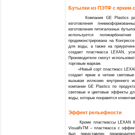
Бутылки из ПЭТФ с ярким
Компания GE Plastics разраб
изготовления пневмоформова
изготовления пятигалонных бутыло
используется поликарбонатн
продемонстрирована на Конгресс
для воды, а также на приуроченн
создает пластмасса LEXAN, усил
Производители смогут использоват
торговым маркам.
«Новый сорт пластмасс LEXAN ко
создает яркие и четкие световы
вызывая иллюзию внутреннего ис
компании GE Plastics по продукт
световые и цветовые эффекты для
воды, которые понравятся клиентам
Эффект рельефности
Кроме пластмассы LEXAN Illum
VisualfxTM – пластмасса с эффек
был представлен производит