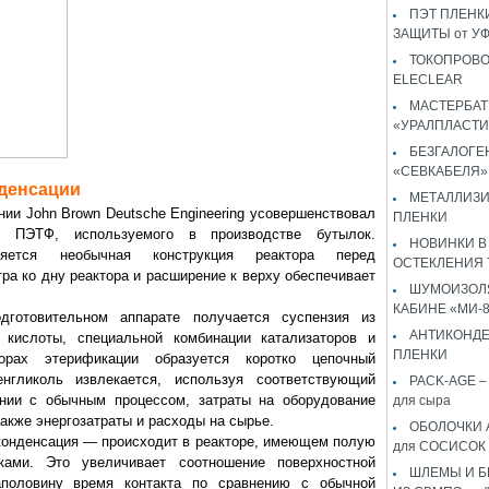
ПЭТ ПЛЕНКИ
ЗАЩИТЫ от У
ТОКОПРОВ
ELECLEAR
МАСТЕРБАТ
«УРАЛПЛАСТИ
БЕЗГАЛОГЕ
«СЕВКАБЕЛЯ»
нденсации
МЕТАЛЛИЗ
и John Brown Deutsche Engineering усовершенствовал
ПЛЕНКИ
я ПЭТФ, используемого в производстве бутылок.
НОВИНКИ В
ется необычная конструкция реактора перед
ОСТЕКЛЕНИЯ 
ра ко дну реактора и расширение к верху обеспечивает
ШУМОИЗОЛЯ
КАБИНЕ «МИ-
вительном аппарате получается суспензия из
АНТИКОНД
й кислоты, специальной комбинации катализаторов и
ПЛЕНКИ
рах этерификации образуется коротко цепочный
нгликоль извлекается, используя соответствующий
PACK-AGE – 
ении с обычным процессом, затраты на оборудование
для сыра
акже энергозатраты и расходы на сырье.
ОБОЛОЧКИ 
нденсация — происходит в реакторе, имеющем полую
для СОСИСОК
ками. Это увеличивает соотношение поверхностной
ШЛЕМЫ И 
половину время контакта по сравнению с обычной