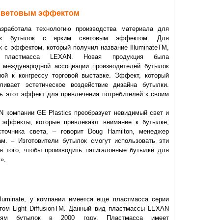
 световым эффектом
отала технологию производства материала для
нных бутылок с ярким световым эффектом. Для
к с эффектом, который получил название IlluminateTM,
ая пластмасса LEXAN. Новая продукция была
е международной ассоциации производителей бутылок
ой к конгрессу торговой выставке. Эффект, который
ивает эстетическое воздействие дизайна бутылки.
ь этот эффект для привлечения потребителей к своим
мпании GE Plastics преобразует невидимый свет и
е эффекты, которые привлекают внимание к бутылке,
точника света, – говорит Doug Hamilton, менеджер
ам. – Изготовители бутылок смогут использовать эти
 того, чтобы производить пятигалонные бутылки для
».
inate, у компании имеется еще пластмасса серии
том Light DiffusionTM. Данный вид пластмассы LEXAN
елям бутылок в 2000 году. Пластмасса имеет