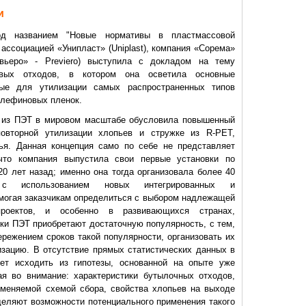
и
ванием "Новые нормативы в пластмассовой
ассоциацией «Унипласт» (Uniplast), компания «Сорема»
вьеро» - Previero) выступила с докладом на тему
овых отходов, в котором она осветила основные
мые для утилизации самых распространенных типов
олефиновых пленок.
з ПЭТ в мировом масштабе обусловила повышенный
овторной утилизации хлопьев и стружке из R-PET,
ья. Данная концепция само по себе не представляет
 что компания выпустила свои первые установки по
0 лет назад; именно она тогда организовала более 40
 с использованием новых интегрированных и
могая заказчикам определиться с выбором надлежащей
роектов, и особенно в развивающихся странах,
лки ПЭТ приобретают достаточную популярность, с тем,
ережением сроков такой популярности, организовать их
зацию. В отсутствие прямых статистических данных в
ет исходить из гипотезы, основанной на опыте уже
ая во внимание: характеристики бутылочных отходов,
именяемой схемой сбора, свойства хлопьев на выходе
деляют возможности потенциального применения такого