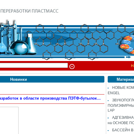
Н
Новинки
Материа
НОВЫЕ КОМ
ENGEL
азработок в области производства ПЭТФ-бутылок…
ЗВУКОПОГ
ПОЛИЭФИРНЫЙ
LAP
АДГЕЗИВН
на ОСНОВЕ П
БАССЕЙН В