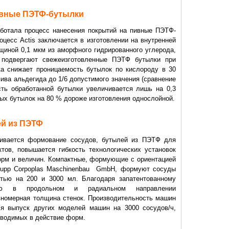
ивные ПЭТФ-бутылки
отала процесс нанесения покрытий на пивные ПЭТФ-
цесс Actis заключается в изготовлении на внутренней
щиной 0,1 мкм из аморфного гидрированного углерода,
 подвергают свежеизготовленные ПЭТФ бутылки при
ка снижает проницаемость бутылок по кислороду в 30
ива альдегида до 1/6 допустимого значения (сравнение
сть обработанной бутылки увеличивается лишь на 0,3
ных бутылок на 80 % дороже изготовления однослойной.
й из ПЭТФ
ется формование сосудов, бутылей из ПЭТФ для
тов, повышается гибкость технологических установок
рм и величин. Компактные, формующие с ориентацией
uрр Corpoplas Maschinenbau GmbH, формуют сосуды
тью на 200 и 3000 мл. Благодаря запатентованному
нию в продольном и радиальном направлении
вномерная толщина стенок. Производительность машин
ся выпуск других моделей машин на 3000 сосудов/ч,
вводимых в действие форм.