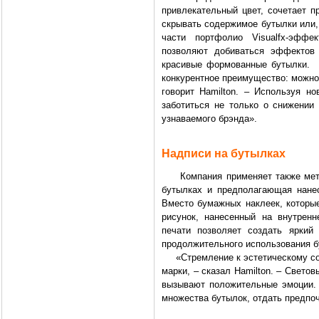
привлекательный цвет, сочетает п
скрывать содержимое бутылки или,
части портфолио Visualfx-эфф
позволяют добиваться эффектов 
красивые формованные бутылки.
конкурентное преимущество: можно 
говорит Hamilton. – Используя н
заботиться не только о снижении 
узнаваемого брэнда».
Надписи на бутылках
Компания применяет также метод
бутылках и предполагающая нане
Вместо бумажных наклеек, которые
рисунок, нанесенный на внутрен
печати позволяет создать яркий
продолжительного использования б
«Стремление к эстетическому сове
марки, – сказал Hamilton. – Свет
вызывают положительные эмоции. 
множества бутылок, отдать предпо