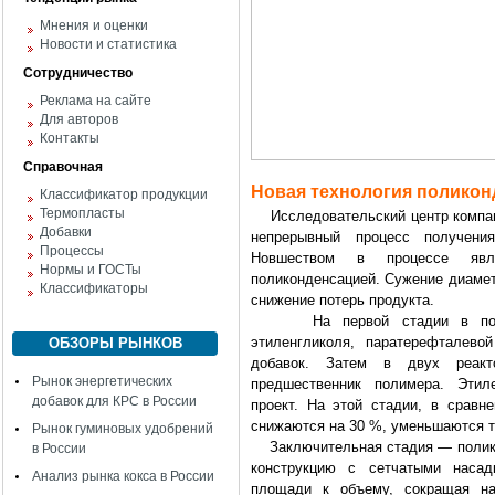
Мнения и оценки
Новости и статистика
Сотрудничество
Реклама на сайте
Для авторов
Контакты
Справочная
Новая технология полико
Классификатор продукции
Термопласты
Исследовательский центр компани
Добавки
непрерывный процесс получени
Процессы
Новшеством в процессе явля
Нормы и ГОСТы
поликонденсацией. Сужение диамет
Классификаторы
снижение потерь продукта.
На первой стадии в подгото
этиленгликоля, паратерефталево
ОБЗОРЫ РЫНКОВ
добавок. Затем в двух реакто
Рынок энергетических
предшественник полимера. Этиле
добавок для КРС в России
проект. На этой стадии, в сравн
снижаются на 30 %, уменьшаются т
Рынок гуминовых удобрений
Заключительная стадия — полико
в России
конструкцию с сетчатыми насад
Анализ рынка кокса в России
площади к объему, сокращая на