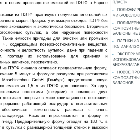
ПЛАСТ»
о новом производстве емкостей из ПЭТФ в Европе
ПОЛИЭФИР
овки из ПЭТФ практикуют получение многослойных
МИКРОВОЛОК
ричного сырья. Процесс утилизации отходов ПЭТФ без
ПОЛИМЕРН
лее экономичен и экологически безопасен. Вторичный
КОМПОЗИТНЫ
огослойных бутылок, а обе наружные поверхности
БАЛЛОНЫ НЕ
. Такие емкости пригодны для очистки или промывки
ПЛЕНКИ ИЗ
 ч. содержащими поверхностно-активные вещества.
ПОЛИАРИЛЭФ
очность и целостность бутылок, даже при падении с
ЭКСПЕРИМ
, поэтому их использование для хранения и
ИСПОЛЬЗОВА
анных напитков, перспективно.
БИОРАЗЛАГА
из ПЭТФ сначала отливают предварительную форму,
НОВОЕ ПРО
течение 5 минут и формуют раздувом при растяжении
КОМПОЗИТНЫ
t Maschinenbau GmbH (Гамбург) представила новую
БАЛЛОНОВ
ок емкостью 1,5 л из ПЭТФ для напитков. За одну
итьевыми полостями (гнездами) с помощью двух
 достигает впервые в мире кавитационного состояния
епрерывно работающий экструдер с незначительным
 обеспечивает гомогенность расплава с очень
етальдегида. Расплав впрыскивается в форму и
 гнезд. Предварительную форму отводят на 180 °C в
т в бутылки с равномерной толщиной стенок и высокой