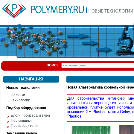
ПОИСК
НАВИГАЦИЯ
Новая альтернатива кровельной череп
Новые технологии
Новинки
Для строительства китайских мн
Технологии
альтернативы черепице из глины и
кровельной плитке будет использо
Подбор оборудования
компании GE-Plastics марки Geloy,
Блоги производителей
Plastics.
Поставщики
Производители
Тенденции рынка