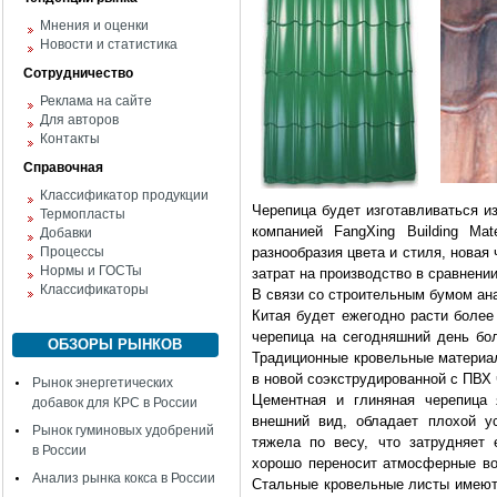
Мнения и оценки
Новости и статистика
Сотрудничество
Реклама на сайте
Для авторов
Контакты
Справочная
Классификатор продукции
Черепица будет изготавливаться и
Термопласты
компанией FangXing Building Mat
Добавки
Процессы
разнообразия цвета и стиля, новая 
Нормы и ГОСТы
затрат на производство в сравнен
Классификаторы
В связи со строительным бумом ан
Китая будет ежегодно расти более
черепица на сегодняшний день бол
ОБЗОРЫ РЫНКОВ
Традиционные кровельные материал
в новой соэкструдированной с ПВХ 
Рынок энергетических
Цементная и глиняная черепица 
добавок для КРС в России
внешний вид, обладает плохой у
Рынок гуминовых удобрений
тяжела по весу, что затрудняет 
в России
хорошо переносит атмосферные воз
Анализ рынка кокса в России
Стальные кровельные листы имеют 