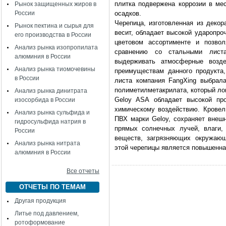
плитка подвержена коррозии в ме
Рынок защищенных жиров в
России
осадков.
Черепица, изготовленная из декор
Рынок пектина и сырья для
весит, обладает высокой ударопро
его производства в России
цветовом ассортименте и позво
Анализ рынка изопропилата
сравнению со стальными листа
алюминия в России
выдерживать атмосферные возд
Анализ рынка тиомочевины
преимуществам данного продукта,
в России
листа компания FangXing выбрал
полиметилметакрилата, который ло
Анализ рынка динитрата
Geloy ASA обладает высокой пр
изосорбида в России
химическому воздействию. Кровель
Анализ рынка сульфида и
ПВХ марки Geloy, сохраняет внеш
гидросульфида натрия в
прямых солнечных лучей, влаги,
России
веществ, загрязняющих окружающ
Анализ рынка нитрата
этой черепицы является повышенна
алюминия в России
Все отчеты
ОТЧЕТЫ ПО ТЕМАМ
Другая продукция
Литье под давлением,
ротоформование