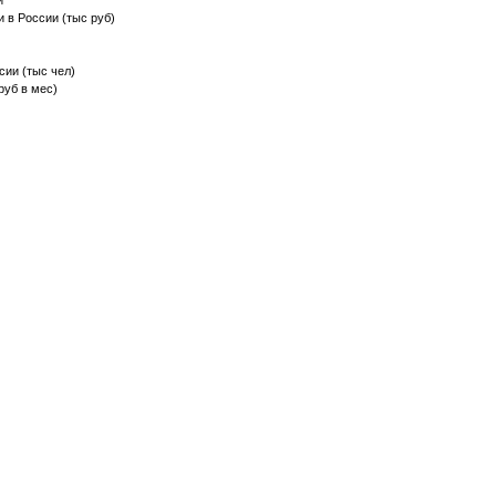
и
и в России (тыс руб)
сии (тыс чел)
руб в мес)