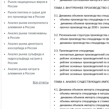
•
динамика соотношения импорта и эксп
Рынок защищенных жиров в
России
ГЛАВА 3. ВНУТРЕННЕЕ ПРОИЗВОДСТВО
Рынок пектина и сырья для
3.1. Динамика объемов производства спец
его производства в России
•
объемы производства спецодежды в на
Анализ рынка изопропилата
•
динамика объемов производства спец
алюминия в России
•
прогноз производства до 2030 г. (колич
Анализ рынка тиомочевины
3.2. Региональная структура производства
в России
•
объем производства спецодежды по фе
•
динамика производства спецодежды по
Анализ рынка динитрата
изосорбида в России
3.3. Производители спецодежды
Анализ рынка сульфида и
•
контактные данные производителей сп
гидросульфида натрия в
•
рейтинг основных производителей по в
•
рейтинг основных производителей по 
России
•
рейтинг основных производителей по 
Анализ рынка нитрата
•
рейтинг основных производителей по в
алюминия в России
•
рейтинг основных производителей по 
ГЛАВА 4. АНАЛИЗ СУЩЕСТВУЮЩИХ ИМ
Все отчеты
4.1. Динамика объемов импорта спецодежд
•
объемы импорта спецодежды в натурал
•
динамика объемов импорта спецодежд
•
объемы импорта спецодежды в стоимо
•
динамика объемов импорта спецодежд