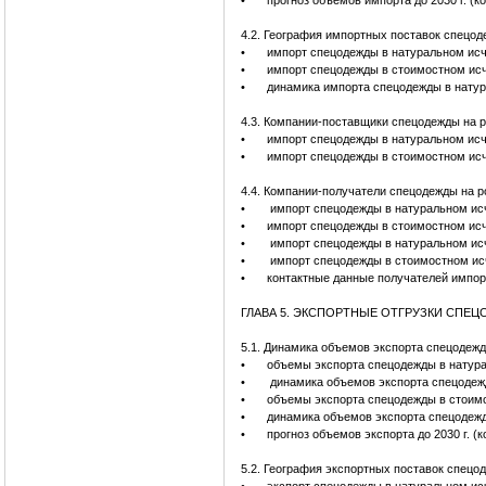
•
прогноз объемов импорта до 2030 г. (к
4.2. География импортных поставок спецо
•
импорт спецодежды в натуральном исч
•
импорт спецодежды в стоимостном исч
•
динамика импорта спецодежды в натур
4.3. Компании-поставщики спецодежды на 
•
импорт спецодежды в натуральном исч
•
импорт спецодежды в стоимостном ис
4.4. Компании-получатели спецодежды на 
•
импорт спецодежды в натуральном исч
•
импорт спецодежды в стоимостном исч
•
импорт спецодежды в натуральном исч
•
импорт спецодежды в стоимостном исч
•
контактные данные получателей импор
ГЛАВА 5. ЭКСПОРТНЫЕ ОТГРУЗКИ СПЕ
5.1. Динамика объемов экспорта спецодеж
•
объемы экспорта спецодежды в натура
•
динамика объемов экспорта спецодеж
•
объемы экспорта спецодежды в стоимо
•
динамика объемов экспорта спецодежд
•
прогноз объемов экспорта до 2030 г. (
5.2. География экспортных поставок спецо