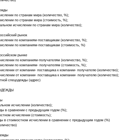
оличество)
дежды
ислении по странам мира (количество, %);
ислении по странам мира (стоимость, %);
альном исчислении по странам мира (количество);
российский рынок
ислении по компаниям-поставщикам (количество, %);
числении по компаниям-поставщикам (стоимость, %)
российском рынке
ислении по компаниям-получателям (количество, %);
ислении по компаниям- получателям (стоимость, %);
ислении от компании- поставщика к компании- получателю (количество);
ислении от компании- поставщика к компании- получателю (количество);
тной спецодежды (адрес)
ЦОДЕЖДЫ
ды
льном исчислении (количество);
ды в сравнении с предыдущим годом (%);
стном исчислении (стоимость);
ы в стоимостном исчислении в сравнении с предыдущим годом (%)
количество)
дежды