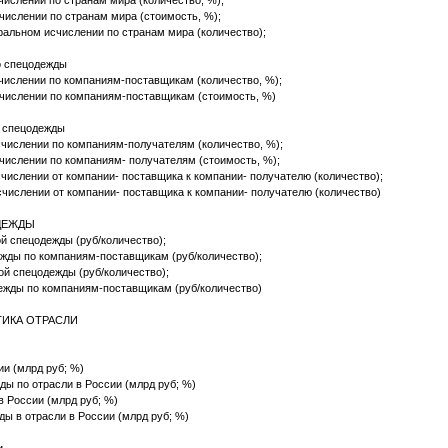
ислении по странам мира (количество, %);
числении по странам мира (стоимость, %);
ральном исчислении по странам мира (количество);
о спецодежды
числении по компаниям-поставщикам (количество, %);
числении по компаниям-поставщикам (стоимость, %)
о спецодежды
числении по компаниям-получателям (количество, %);
числении по компаниям- получателям (стоимость, %);
числении от компании- поставщика к компании- получателю (количество);
числении от компании- поставщика к компании- получателю (количество)
ОДЕЖДЫ
й спецодежды (руб/количество);
жды по компаниям-поставщикам (руб/количество);
ой спецодежды (руб/количество);
ежды по компаниям-поставщикам (руб/количество)
ТИКА ОТРАСЛИ
оссии (млрд руб; %)
ходы по отрасли в России (млрд руб; %)
 в России (млрд руб; %)
жды в отрасли в России (млрд руб; %)