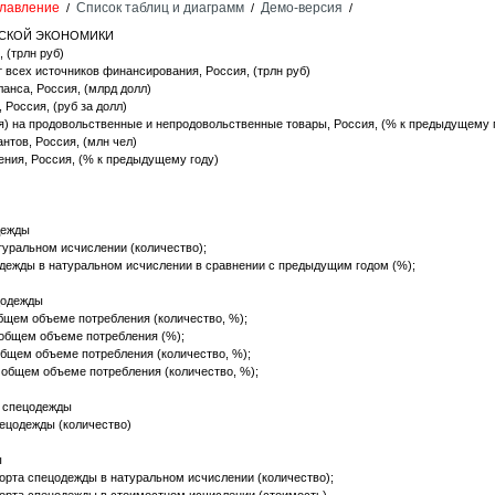
лавление
Список таблиц и диаграмм
Демо-версия
/
/
/
ЙСКОЙ ЭКОНОМИКИ
 (трлн руб)
т всех источников финансирования, Россия, (трлн руб)
ланса, Россия, (млрд долл)
 Россия, (руб за долл)
я) на продовольственные и непродовольственные товары, Россия, (% к предыдущему 
нтов, Россия, (млн чел)
ния, Россия, (% к предыдущему году)
дежды
уральном исчислении (количество);
дежды в натуральном исчислении в сравнении с предыдущим годом (%);
ецодежды
бщем объеме потребления (количество, %);
общем объеме потребления (%);
общем объеме потребления (количество, %);
 общем объеме потребления (количество, %);
е спецодежды
ецодежды (количество)
ы
орта спецодежды в натуральном исчислении (количество);