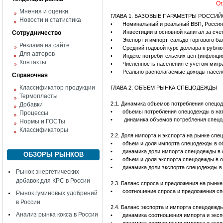
Ог
Мнения и оценки
ГЛАВА 1. БАЗОВЫЕ ПАРАМЕТРЫ РОССИ
Новости и статистика
•
Номинальный и реальный ВВП, Россия,
•
Инвестиции в основной капитал за сче
Сотрудничество
•
Экспорт и импорт, сальдо торгового ба
Реклама на сайте
•
Средний годовой курс доллара к рублю,
Для авторов
•
Индекс потребительских цен (инфляци
Контакты
•
Численность населения с учетом мигра
•
Реально располагаемые доходы населе
Справочная
Классификатор продукции
ГЛАВА 2. ОБЪЕМ РЫНКА СПЕЦОДЕЖДЫ
Термопласты
2.1. Динамика объемов потребления спецо
Добавки
•
объемы потребления спецодежды в нат
Процессы
•
динамика объемов потребления спецо
Нормы и ГОСТы
Классификаторы
2.2. Доля импорта и экспорта на рынке сп
•
объем и доля импорта спецодежды в о
•
динамика доли импорта спецодежды в 
ОБЗОРЫ РЫНКОВ
•
объем и доля экспорта спецодежды в 
•
динамика доли экспорта спецодежды в
Рынок энергетических
добавок для КРС в России
2.3. Баланс спроса и предложения на рынк
•
соотношение спроса и предложения сп
Рынок гуминовых удобрений
в России
2.4. Баланс экспорта и импорта спецодежд
Анализ рынка кокса в России
•
динамика соотношения импорта и эксп