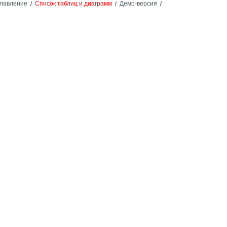
лавление
Список таблиц и диаграмм
Демо-версия
/
/
/