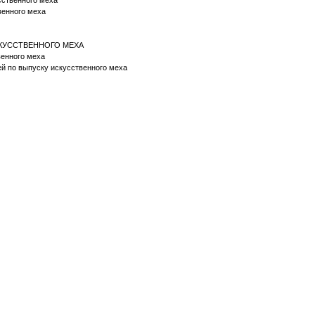
усственного меха
твенного меха
СКУССТВЕННОГО МЕХА
твенного меха
ей по выпуску искусственного меха