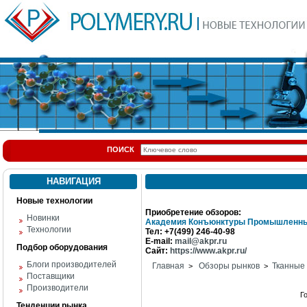
ПОИСК
НАВИГАЦИЯ
Новые технологии
Приобретение обзоров:
Новинки
Академия Конъюнктуры Промышленны
Технологии
Тел: +7(499) 246-40-98
E-mail:
mail@akpr.ru
Подбор оборудования
Сайт:
https://www.akpr.ru/
Блоги производителей
Главная
Обзоры рынков
Тканные
>
>
Поставщики
Производители
Г
Тенденции рынка