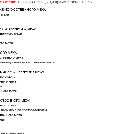
лавление
Список таблиц и диаграмм
Демо-версия
/
/
/
НИЕ ИСКУССТВЕННОГО МЕХА
о меха
а
ИСКУССТВЕННОГО МЕХА
ственного меха
ого меха
НОГО МЕХА
ственного меха
роизводителей искусственного меха
ОК ИСКУССТВЕННОГО МЕХА
нного меха
енного меха
ха
енного меха
ССТВЕННОГО МЕХА
нного меха
нного меха по производителям
ственного меха
 меха