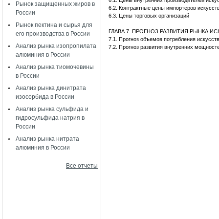
6.1. Цены внутренних производителей иск
Рынок защищенных жиров в
6.2. Контрактные цены импортеров искусс
России
6.3. Цены торговых организаций
Рынок пектина и сырья для
ГЛАВА 7. ПРОГНОЗ РАЗВИТИЯ РЫНКА И
его производства в России
7.1. Прогноз объемов потребления искусс
Анализ рынка изопропилата
7.2. Прогноз развития внутренних мощност
алюминия в России
Анализ рынка тиомочевины
в России
Анализ рынка динитрата
изосорбида в России
Анализ рынка сульфида и
гидросульфида натрия в
России
Анализ рынка нитрата
алюминия в России
Все отчеты