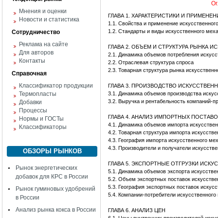
Ог
Мнения и оценки
ГЛАВА 1. ХАРАКТЕРИСТИКИ И ПРИМЕНЕ
Новости и статистика
1.1. Свойства и применение искусственног
1.2. Стандарты и виды искусственного мех
Сотрудничество
Реклама на сайте
ГЛАВА 2. ОБЪЕМ И СТРУКТУРА РЫНКА 
Для авторов
2.1. Динамика объемов потребления искус
Контакты
2.2. Отраслевая структура спроса
2.3. Товарная структура рынка искусственн
Справочная
Классификатор продукции
ГЛАВА 3. ПРОИЗВОДСТВО ИСКУССТВЕН
Термопласты
3.1. Динамика объемов производства искус
3.2. Выручка и рентабельность компаний-п
Добавки
Процессы
ГЛАВА 4. АНАЛИЗ ИМПОРТНЫХ ПОСТАВ
Нормы и ГОСТы
4.1. Динамика объемов импорта искусстве
Классификаторы
4.2. Товарная структура импорта искусств
4.3. География импорта искусственного ме
4.3. Производители и получатели искусств
ОБЗОРЫ РЫНКОВ
ГЛАВА 5. ЭКСПОРТНЫЕ ОТГРУЗКИ ИСКУ
Рынок энергетических
5.1. Динамика объемов экспорта искусстве
добавок для КРС в России
5.2. Объем экспортных поставок искусстве
5.3. География экспортных поставок искус
Рынок гуминовых удобрений
5.4. Компании-потребители искусственного
в России
Анализ рынка кокса в России
ГЛАВА 6. АНАЛИЗ ЦЕН