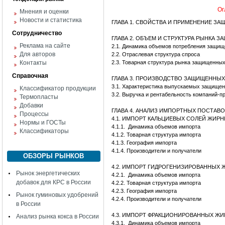
Ог
Мнения и оценки
Новости и статистика
ГЛАВА 1. СВОЙСТВА И ПРИМЕНЕНИЕ З
Сотрудничество
ГЛАВА 2. ОБЪЕМ И СТРУКТУРА РЫНКА
Реклама на сайте
2.1. Динамика объемов потребления защи
Для авторов
2.2. Отраслевая структура спроса
Контакты
2.3. Товарная структура рынка защищенны
Справочная
ГЛАВА 3. ПРОИЗВОДСТВО ЗАЩИЩЕННЫ
3.1. Характеристика выпускаемых защище
Классификатор продукции
3.2. Выручка и рентабельность компаний-
Термопласты
Добавки
ГЛАВА 4. АНАЛИЗ ИМПОРТНЫХ ПОСТА
Процессы
4.1. ИМПОРТ КАЛЬЦИЕВЫХ СОЛЕЙ ЖИР
Нормы и ГОСТы
4.1.1. Динамика объемов импорта
Классификаторы
4.1.2. Товарная структура импорта
4.1.3. География импорта
4.1.4. Производители и получатели
ОБЗОРЫ РЫНКОВ
4.2. ИМПОРТ ГИДРОГЕНИЗИРОВАННЫХ 
Рынок энергетических
4.2.1. Динамика объемов импорта
добавок для КРС в России
4.2.2. Товарная структура импорта
4.2.3. География импорта
Рынок гуминовых удобрений
4.2.4. Производители и получатели
в России
4.3. ИМПОРТ ФРАКЦИОНИРОВАННЫХ ЖИ
Анализ рынка кокса в России
4.3.1. Динамика объемов импорта