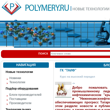
ПОИСК
НАВИГАЦИЯ
БЛ
ГК "ТАИФ"
Новые технологии
Курс на высокий передел
Новинки
Технологии
->
Добро пожаловать
Подбор оборудования
промышленному лид
Блоги производителей
нефтехимическом "кры
и "Нижнекамскнефте
Поставщики
обеспечивающих прогресс Татарс
Производители
этом разделе: новости и публи
Тенденции рынка
структуру, а также интервью и к