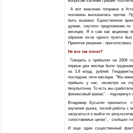
вопросам Евгений Гришин. Коллеги
А вот внесение поправок в Уста
половины высказались против. П
быть вызвано. Единственное вра
думаю, смутило предложение по 
месяцев. Я и сам как акционер б
образом из-за одного пункта бы
Принятое решение - проголосовать
Не все так плохо?
Говорить о прибылях на 2009 го
первые два месяца были трудными 
на 3,8 млрд. рублей. Гендирект
последних пяти месяцев. "Мы имее
прибыль у нас, несмотря на от
безубыточна. То есть мы сработал
финансовый кризис", - подчеркнул 
Владимир Бусыгин признался, ч
изучения рынка, тесной работы с 
загрузиться и выйти по результата
сопоставимых ценах", - сообщил г
И еще один существенный факт.