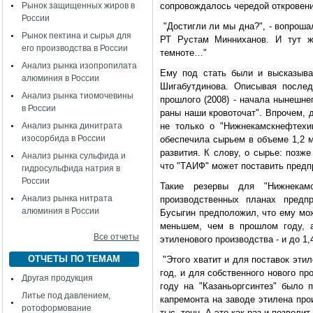
Рынок защищенных жиров в
сопровождалось чередой откровени
России
"Достигли ли мы дна?", - вопрош
Рынок пектина и сырья для
РТ Рустам Минниханов. И тут ж
его производства в России
темноте…"
Анализ рынка изопропилата
Ему под стать были и высказыва
алюминия в России
Шигабутдинова. Описывая послед
Анализ рынка тиомочевины
прошлого (2008) - начала нынешне
в России
раны наши кровоточат". Впрочем, 
Анализ рынка динитрата
не только о "Нижнекамскнефтехи
изосорбида в России
обеспечила сырьем в объеме 1,2 м
развития. К слову, о сырье: позж
Анализ рынка сульфида и
что "ТАИФ" может поставить предп
гидросульфида натрия в
России
Такие резервы для "Нижнекамс
Анализ рынка нитрата
производственных планах предп
алюминия в России
Бусыгин предположил, что ему мож
меньшем, чем в прошлом году, 
Все отчеты
этиленового производства - и до 1,
ОТЧЕТЫ ПО ТЕМАМ
"Этого хватит и для поставок этил
год, и для собственного нового пр
Другая продукция
году на "Казаньоргсинтез" было 
Литье под давлением,
капремонта на заводе этилена про
ротоформование
тыс. тонн. А это как раз и позволит