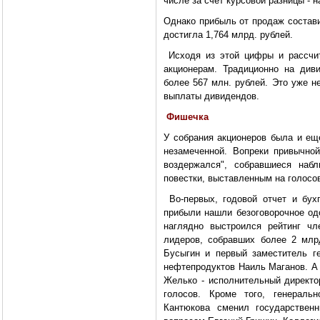
числе за счет курсовой разницы - н
Однако прибыль от продаж состави
достигла 1,764 млрд. рублей.
Исходя из этой цифры и рассчит
акционерам. Традиционно на див
более 567 млн. рублей. Это уже н
выплаты дивидендов.
Фишечка
У собрания акционеров была и ещ
незамеченной. Вопреки привычно
воздержался", собравшиеся наб
повестки, выставленным на голосо
Во-первых, годовой отчет и бух
прибыли нашли безоговорочное од
наглядно выстроился рейтинг чл
лидеров, собравших более 2 млр
Бусыгин и первый заместитель г
нефтепродуктов Наиль Маганов. А 
Желько - исполнительный директо
голосов. Кроме того, генеральн
Кантюкова сменил государствен