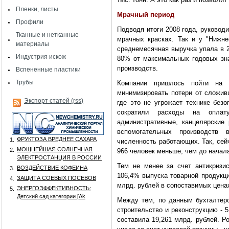
Пленки, листы
Мрачный период
Профили
Подводя итоги 2008 года, руковод
Тканные и нетканные
мрачных красках. Так и у "Нижн
материалы
среднемесячная выручка упала в 2
Индустрия искож
80% от максимальных годовых зна
производств.
Вспененные пластики
Трубы
Компании пришлось пойти на 
минимизировать потери от сложив
Экспорт статей (rss)
где это не угрожает технике без
сократили расходы на оплат
административные, канцелярские
вспомогательных производств 
ФРУКТОЗА ВРЕДНЕЕ САХАРА
1.
численность работающих. Так, сейч
МОЩНЕЙШАЯ СОЛНЕЧНАЯ
2.
966 человек меньше, чем до начала
ЭЛЕКТРОСТАНЦИЯ В РОССИИ
Тем не менее за счет антикризи
ВОЗДЕЙСТВИЕ КОФЕИНА
3.
106,4% выпуска товарной продукц
ЗАЩИТА СОЕВЫХ ПОСЕВОВ
4.
млрд. рублей в сопоставимых цена
ЭНЕРГОЭФФЕКТИВНОСТЬ:
5.
Детский сад категории [Аk
Между тем, по данным бухгалтерс
строительство и реконструкцию - 5
составила 19,261 млрд. рублей. Р