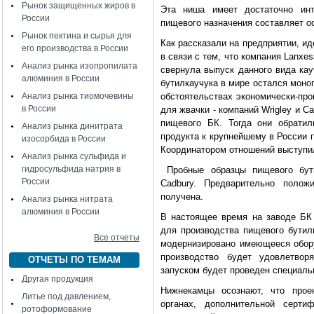
Рынок защищенных жиров в
Эта ниша имеет достаточно инт
России
пищевого назначения составляет о
Рынок пектина и сырья для
Как рассказали на предприятии, ид
его производства в России
в связи с тем, что компания Lanxe
Анализ рынка изопропилата
свернула выпуск данного вида кау
алюминия в России
бутилкаучука в мире остался моно
Анализ рынка тиомочевины
обстоятельствах экономически-про
в России
для жвачки - компаний Wrigley и C
пищевого БК. Тогда они обрати
Анализ рынка динитрата
продукта к крупнейшему в России 
изосорбида в России
Координатором отношений выступи
Анализ рынка сульфида и
гидросульфида натрия в
Пробные образцы пищевого бути
России
Cadbury. Предварительно полож
получена.
Анализ рынка нитрата
алюминия в России
В настоящее время на заводе БК
для производства пищевого бутилк
Все отчеты
модернизировано имеющееся обору
производство будет удовлетвор
ОТЧЕТЫ ПО ТЕМАМ
запуском будет проведен специаль
Другая продукция
Нижнекамцы осознают, что прое
Литье под давлением,
органах, дополнительной серти
ротоформование