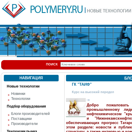
ПОИСК
НАВИГАЦИЯ
БЛ
ГК "ТАИФ"
Новые технологии
Курс на высокий передел
Новинки
Технологии
->
Добро пожаловать
Подбор оборудования
промышленному лид
Блоги производителей
нефтехимическом "кры
и "Нижнекамскнефте
Поставщики
обеспечивающих прогресс Татарс
Производители
этом разделе: новости и публи
Тенденции рынка
структуру, а также интервью и к