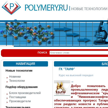
ПОИСК
НАВИГАЦИЯ
БЛ
ГК "ТАИФ"
Новые технологии
Курс на высокий передел
Новинки
Технологии
->
Добро пожаловать
Подбор оборудования
промышленному лид
Блоги производителей
нефтехимическом "кры
и "Нижнекамскнефте
Поставщики
обеспечивающих прогресс Татарс
Производители
этом разделе: новости и публи
Тенденции рынка
структуру, а также интервью и к