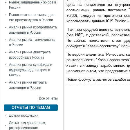
Рынок защищенных жиров в
цена на полиэтилен на внутре
России
соотношении, равном поставкам "
Рынок пектина и сырья для
70/30), следует из протокола с
его производства в России
использовать данные ICIS Pricing 
Анализ рынка изопропилата
Так, при средней цене полиэтилена
алюминия в России
(без НДС, с доставкой), рассказа
Анализ рынка тиомочевины
Но сейчас полиэтилен стоит дор
в России
обойдется "Казаньоргсинтезу" больш
Анализ рынка динитрата
По версии аналитика "Ренессанс к
изосорбида в России
рентабельность "Казаньоргсинтеза
Анализ рынка сульфида и
хватит ли заводу заработанных де
гидросульфида натрия в
напоминая о том, что предприятие 
России
Новая формула расчетов заработае
Анализ рынка нитрата
алюминия в России
Все отчеты
ОТЧЕТЫ ПО ТЕМАМ
Другая продукция
Литье под давлением,
ротоформование