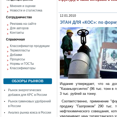
Мнения и оценки
Новости и статистика
12.01.2010
Сотрудничество
ЭТАН ДЛЯ «КОС»: по форму
Реклама на сайте
Для авторов
Контакты
Справочная
Классификатор продукции
Термопласты
Добавки
Процессы
Нормы и ГОСТы
Классификаторы
ОБЗОРЫ РЫНКОВ
Издание утверждает, что на до
"Казаньоргсинтез" (96 тыс. тонн в 
Рынок энергетических
3 тыс. рублей за тонну.
добавок для КРС в России
Соответственно, применение "фор
Рынок гуминовых удобрений
в России
продажу "Газпромом" 290 тыс. т
нефтехимического совещания, кот
Анализ рынка кокса в России
увеличивает цену татарстанского э