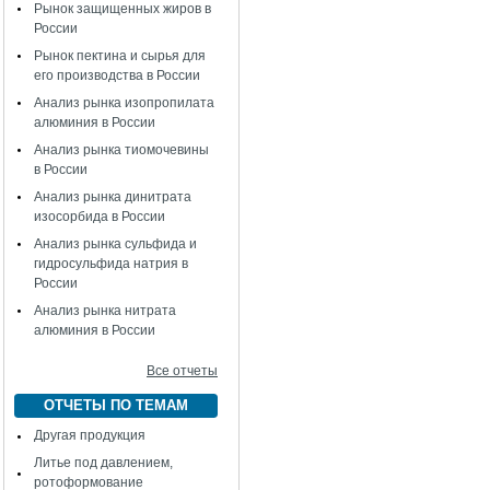
Рынок защищенных жиров в
России
Рынок пектина и сырья для
его производства в России
Анализ рынка изопропилата
алюминия в России
Анализ рынка тиомочевины
в России
Анализ рынка динитрата
изосорбида в России
Анализ рынка сульфида и
гидросульфида натрия в
России
Анализ рынка нитрата
алюминия в России
Все отчеты
ОТЧЕТЫ ПО ТЕМАМ
Другая продукция
Литье под давлением,
ротоформование