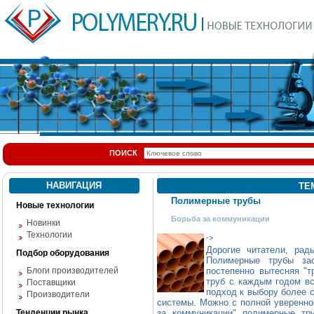
ПОИСК
НАВИГАЦИЯ
ТЕ
Полимерные трубы
Новые технологии
Борьба за коммуникации
Новинки
Технологии
->
Дорогие читатели, рад
Подбор оборудования
Полимерные трубы за
Блоги производителей
постепенно вытесняя "
труб с каждым годом вс
Поставщики
подход к выбору более 
Производители
системы. Можно с полной уверенно
Тенденции рынка
за коммуникации" полимерные тр