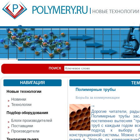
ПОИСК
НАВИГАЦИЯ
ТЕМ
Полимерные трубы
Новые технологии
Борьба за коммуникации
Новинки
Технологии
->
Дорогие читатели, рады
Подбор оборудования
Полимерные трубы зас
Блоги производителей
постепенно вытесняя "т
труб с каждым годом все
Поставщики
подход к выбору бо
Производители
конструкционной системы. Можно с 
Тенденции рынка
рынке в "борьбе за коммуникации