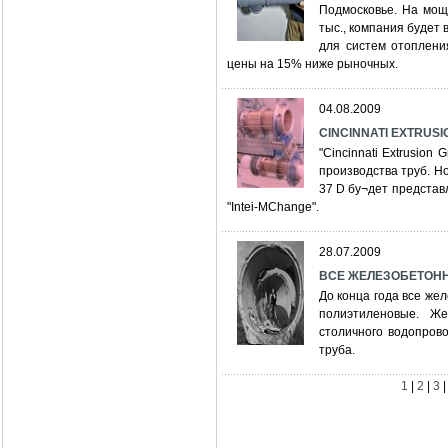
Подмосковье. На мощ
тыс., компания будет
для систем отоплени
цены на 15% ниже рыночных.
04.08.2009
CINCINNATI EXTRUSI
"Cincinnati Extrusio
производства труб. Н
37 D бу¬дет представ
"Intei-MChange".
28.07.2009
ВСЕ ЖЕЛЕЗОБЕТОН
До конца года все же
полиэтиленовые. Ж
столичного водопров
труба.
1
|
2
|
3