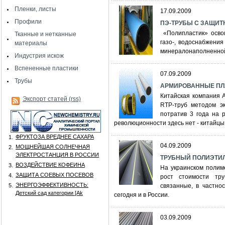
Пленки, листы
17.09.2009
Профили
ПЭ-ТРУБЫ С ЗАЩИ
«Полипластик» осво
Тканные и нетканные
газо-, водоснабжени
материалы
минералонаполненной
Индустрия искож
Вспененные пластики
07.09.2009
Трубы
АРМИРОВАННЫЕ ПЛАС
Китайская компания 
Экспорт статей (rss)
RTP-труб методом эк
потратив 3 года на 
революционности здесь нет - китайцы
ФРУКТОЗА ВРЕДНЕЕ САХАРА
1.
04.09.2009
МОЩНЕЙШАЯ СОЛНЕЧНАЯ
2.
ЭЛЕКТРОСТАНЦИЯ В РОССИИ
ТРУБНЫЙ ПОЛИЭТИЛЕН:
ВОЗДЕЙСТВИЕ КОФЕИНА
3.
На украинском полим
ЗАЩИТА СОЕВЫХ ПОСЕВОВ
4.
рост стоимости тру
ЭНЕРГОЭФФЕКТИВНОСТЬ:
5.
связанные, в частно
Детский сад категории [Аk
сегодня и в России.
03.09.2009