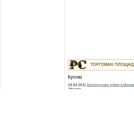
Куплю
19.04.2011
Белорусские рубли в Москв
Москва
18.04.2011
Индустриальные масла: И-
ИГНЕ-68, ИГНЕ-32, ИС-20, ИГС-68,И-5
И-40А, И-50А, ИЛС-5, ИЛС-10, ИЛС-22
ИГП, ИТД
Москва
04.04.2011
Куплю Биг-Бэги, МКР на
переработку.
Москва