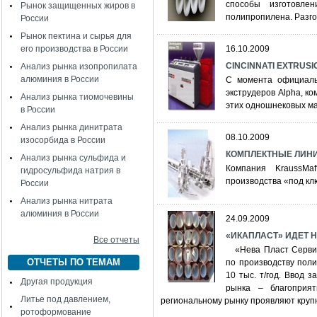
способы изготовле
Рынок защищенных жиров в
полипропилена. Разг
России
Рынок пектина и сырья для
его производства в России
16.10.2009
CINCINNATI EXTRUSI
Анализ рынка изопропилата
алюминия в России
С момента официальн
экструдеров Alpha, ко
Анализ рынка тиомочевины
этих одношнековых м
в России
Анализ рынка динитрата
08.10.2009
изосорбида в России
КОМПЛЕКТНЫЕ ЛИНИ
Анализ рынка сульфида и
Компания KraussMaf
гидросульфида натрия в
производства «под кл
России
Анализ рынка нитрата
алюминия в России
24.09.2009
«ИКАПЛАСТ» ИДЕТ НА
Все отчеты
«Нева Пласт Сервис»
ОТЧЕТЫ ПО ТЕМАМ
по производству пол
10 тыс. т/год. Ввод 
Другая продукция
рынка – благоприят
Литье под давлением,
региональному рынку проявляют круп
ротоформование