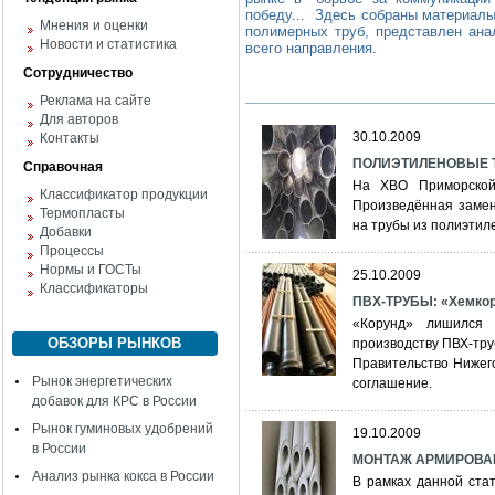
победу... Здесь собраны материалы
Мнения и оценки
полимерных труб, представлен ана
Новости и статистика
всего направления.
Сотрудничество
Реклама на сайте
Для авторов
30.10.2009
Контакты
ПОЛИЭТИЛЕНОВЫЕ 
Справочная
На ХВО Приморской
Классификатор продукции
Произведённая замен
Термопласты
на трубы из полиэтил
Добавки
Процессы
Нормы и ГОСТы
25.10.2009
Классификаторы
ПВХ-ТРУБЫ: «Хемкор»
«Корунд» лишился 
ОБЗОРЫ РЫНКОВ
производству ПВХ-тру
Правительство Нижег
Рынок энергетических
соглашение.
добавок для КРС в России
Рынок гуминовых удобрений
19.10.2009
в России
МОНТАЖ АРМИРОВАН
Анализ рынка кокса в России
В рамках данной ста