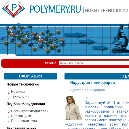
ПОИСК
НАВИГАЦИЯ
ТЕ
Индустрия полиэфиров
Новые технологии
Царство полиэфиров
Новинки
Технологии
->
Здравствуйте! Этот те
Подбор оборудования
области полимеров,
Блоги производителей
разнообразны и завися
массы и наличия функ
Поставщики
ассортимент полиэфирн
Производители
индустрия: известный всем поли
Тенденции рынка
алкидные смолы, поликарбонаты, 