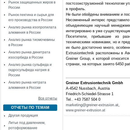
Рынок защищенных жиров в
постсоэкструзионной технологии у
России
в профиль.
Не были обойдены вниманием и посл
Рынок пектина и сырья для
Несомненный интерес представило 
его производства в России
объединяющее научный менеджмент
Анализ рынка изопропилата
интегрировано в уже существующи
алюминия в России
Посетители, прибывшие из раз
Анализ рынка тиомочевины
техническими новинками, но и пре
в России
их было достаточно много, особенн
Анализ рынка динитрата
Extrusiontechnik расположены в А
изосорбида в России
Greiner Group, к которой относится
странах, на которых занято 6450 р
Анализ рынка сульфида и
гидросульфида натрия в
России
Анализ рынка нитрата
Greiner Extrusiontechnik Gmbh
алюминия в России
А-4542 Nussbach, Austria
Friedrich-Schiedel-Strasse 1
Все отчеты
Tel.. +43 7587 504 0
marketing@greiner-extrusion.at
,
ОТЧЕТЫ ПО ТЕМАМ
www.greiner-extrusion.at
Другая продукция
Литье под давлением,
ротоформование