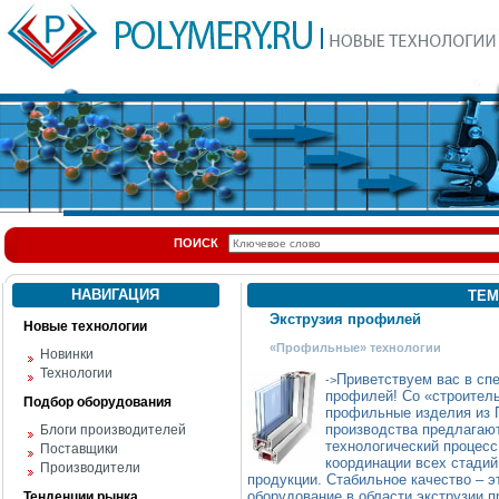
ПОИСК
НАВИГАЦИЯ
ТЕМ
Экструзия профилей
Новые технологии
«Профильные» технологии
Новинки
Технологии
Приветствуем вас в сп
->
профилей! Со «строитель
Подбор оборудования
профильные изделия из П
производства предлагают
Блоги производителей
технологический процесс
Поставщики
координации всех стадий
Производители
продукции. Стабильное качество – эт
оборудование в области экструзии 
Тенденции рынка