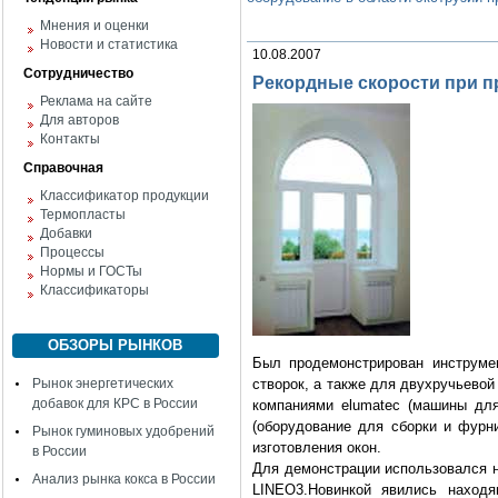
Мнения и оценки
Новости и статистика
10.08.2007
Сотрудничество
Рекордные скорости при 
Реклама на сайте
Для авторов
Контакты
Справочная
Классификатор продукции
Термопласты
Добавки
Процессы
Нормы и ГОСТы
Классификаторы
ОБЗОРЫ РЫНКОВ
Был продемонстрирован инструме
Рынок энергетических
створок, а также для двухручьевой
добавок для КРС в России
компаниями elumatec (машины для 
(оборудование для сборки и фурн
Рынок гуминовых удобрений
изготовления окон.
в России
Для демонстрации использовался н
Анализ рынка кокса в России
LINEO3.Новинкой явились находя