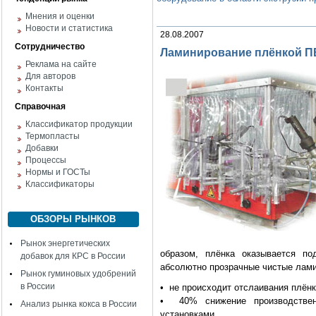
Мнения и оценки
Новости и статистика
28.08.2007
Сотрудничество
Ламинирование плёнкой П
Реклама на сайте
Для авторов
Контакты
Справочная
Классификатор продукции
Термопласты
Добавки
Процессы
Нормы и ГОСТы
Классификаторы
ОБЗОРЫ РЫНКОВ
Рынок энергетических
образом, плёнка оказывается по
добавок для КРС в России
абсолютно прозрачные чистые лами
Рынок гуминовых удобрений
в России
• не происходит отслаивания плёнк
• 40% снижение производственн
Анализ рынка кокса в России
установками,