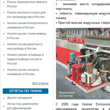
Рынок защищенных жиров в
• экономия места складирован
России
персонала,
Рынок пектина и сырья для
• гибкость: ламинирующие модули 
его производства в России
линиях.
• Простой монтаж модульных сборо
Анализ рынка изопропилата
алюминия в России
Анализ рынка тиомочевины
в России
Анализ рынка динитрата
изосорбида в России
Анализ рынка сульфида и
гидросульфида натрия в
России
Анализ рынка нитрата
алюминия в России
Все отчеты
ОТЧЕТЫ ПО ТЕМАМ
Другая продукция
Литье под давлением,
С 2005 года Greiner Extrusion
ротоформование
обоснованную технологию в д