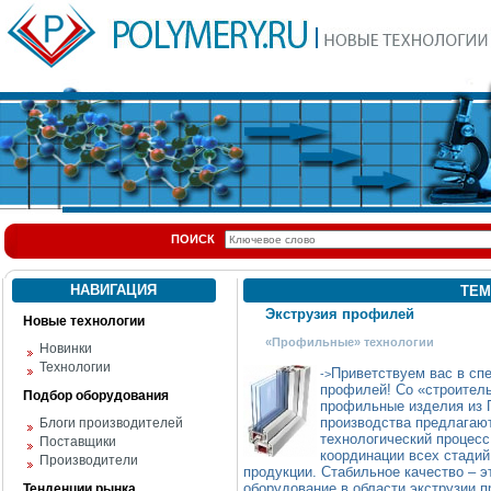
ПОИСК
НАВИГАЦИЯ
ТЕМ
Экструзия профилей
Новые технологии
«Профильные» технологии
Новинки
Технологии
Приветствуем вас в сп
->
профилей! Со «строитель
Подбор оборудования
профильные изделия из П
производства предлагают
Блоги производителей
технологический процесс
Поставщики
координации всех стадий
Производители
продукции. Стабильное качество – эт
оборудование в области экструзии 
Тенденции рынка