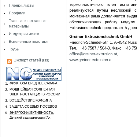
термопластичного клея испыт
Пленки, листы
реализуются путём несложной с
Профили
монтажная рама дополняется выдви
Тканные и нетканные
обеспечивающих работу модуля.
материалы
Extrusionstechnik предлагает 5-дне
Индустрия искож
Greiner Extrusionstechnik GmbH
Вспененные пластики
Friedrich-Schiedel-Str. 1, A-4542 Nu
Тел.: +43 7587 / 504-0, Факс: +43 75
Трубы
office@greiner-extrusion.at
,
www.greiner-extrusion.a
Экспорт статей (rss)
ФРУКТОЗА ВРЕДНЕЕ САХАРА
1.
МОЩНЕЙШАЯ СОЛНЕЧНАЯ
2.
ЭЛЕКТРОСТАНЦИЯ В РОССИИ
ВОЗДЕЙСТВИЕ КОФЕИНА
3.
ЗАЩИТА СОЕВЫХ ПОСЕВОВ
4.
ЭНЕРГОЭФФЕКТИВНОСТЬ:
5.
Детский сад категории [Аk