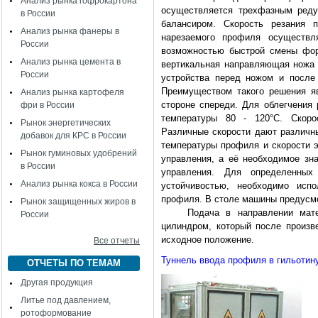
Анализ рынка гофрокартона
осуществляется трехфазным реду
в России
балансиром. Скорость резания п
Анализ рынка фанеры в
нарезаемого профиля осуществл
России
возможностью быстрой смены фор
Анализ рынка цемента в
вертикальная направляющая ножа 
России
устройства перед ножом и после 
Преимуществом такого решения яв
Анализ рынка картофеля
стороне спереди. Для облегчения 
фри в России
температуры 80 - 120°С. Скоро
Рынок энергетических
Различные скорости дают различны
добавок для КРС в России
температуры профиля и скорости э
Рынок гуминовых удобрений
управления, а её необходимое зн
в России
управления. Для определенных
Анализ рынка кокса в России
устойчивостью, необходимо испо
профиля. В столе машины предусмо
Рынок защищенных жиров в
Подача в направлении матери
России
цилиндром, который после произ
исходное положение.
Все отчеты
Туннель ввода профиля в гильотин
ОТЧЕТЫ ПО ТЕМАМ
Другая продукция
Литье под давлением,
ротоформование