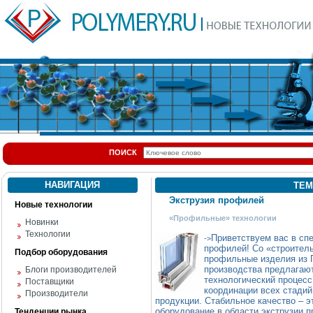
ПОИСК
НАВИГАЦИЯ
ТЕМ
Экструзия профилей
Новые технологии
«Профильные» технологии
Новинки
Технологии
Приветствуем вас в сп
->
профилей! Со «строитель
Подбор оборудования
профильные изделия из П
производства предлагают
Блоги производителей
технологический процесс
Поставщики
координации всех стадий
Производители
продукции. Стабильное качество – эт
оборудование в области экструзии 
Тенденции рынка