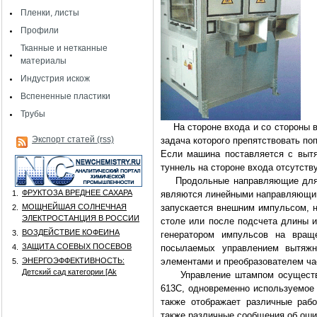
Пленки, листы
Профили
Тканные и нетканные
материалы
Индустрия искож
Вспененные пластики
Трубы
На стороне входа и со стороны 
Экспорт статей (rss)
задача которого препятствовать п
Если машина поставляется с вытя
туннель на стороне входа отсутству
Продольные направляющие для с
ФРУКТОЗА ВРЕДНЕЕ САХАРА
1.
являются линейными направляющим
МОЩНЕЙШАЯ СОЛНЕЧНАЯ
запускается внешним импульсом, н
2.
ЭЛЕКТРОСТАНЦИЯ В РОССИИ
столе или после подсчета длины и
ВОЗДЕЙСТВИЕ КОФЕИНА
3.
генератором импульсов на вращ
ЗАЩИТА СОЕВЫХ ПОСЕВОВ
4.
посылаемых управлением вытяжн
ЭНЕРГОЭФФЕКТИВНОСТЬ:
элементами и преобразователем ча
5.
Детский сад категории [Аk
Управление штампом осуществля
613С, одновременно используемое 
также отображает различные раб
также различные сообщения об оши