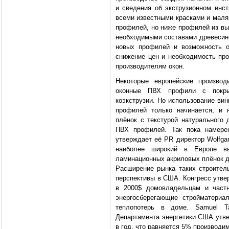
и сведения об экструзионном инс
всеми известными красками и маля
профилей, но ниже профилей из вы
необходимыми составами древесины
новых профилей и возможность о
снижение цен и необходимость про
производителям окон.
Некоторые европейские произво
оконные ПВХ профили с покры
коэкструзии. Но использование ви
профилей только начинается, и 
плёнок с текстурой натурального
ПВХ профилей. Так пока намерен
утверждает её PR директор Wolfga
наиболее широкий в Европе вы
ламинационных акриловых плёнок д
Расширение рынка таких строите
перспективы в США. Конгресс утве
в 2000$ домовладельцам и част
энергосберегающие стройматериа
теплопотерь в доме. Samuel Ta
Департамента энергетики США утве
в год, что равняется 5% производи