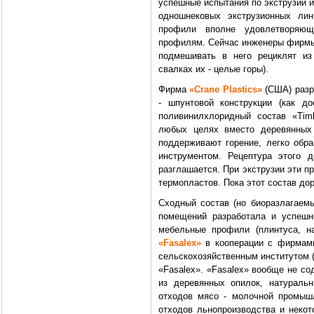
успешные испытания по экструзии 
одношнековых экструзионных лин
профили вполне удовлетворяю
профилям. Сейчас инженеры фирмы
подмешивать в него рециклят из
свалках их - целые горы).
Фирма
«Crane Plastics»
(США) разр
- шпунтовой конструкции (как д
поливинилхлоридный состав «Tim
любых целях вместо деревянных 
поддерживают горение, легко обр
инструментом. Рецептура этого д
разглашается. При экструзии эти п
термопластов. Пока этот состав до
Сходный состав (но биоразлагаем
помещений разработала и успешн
мебельные профили (плинтуса, на
«Fasalex»
в кооперации с фирма
сельскохозяйственным институтом (
«Fasalex». «Fasalex» вообще не со
из деревянных опилок, натураль
отходов мясо - молочной промышл
отходов льнопроизводства и некот