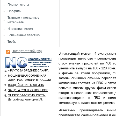
Пленки, листы
Профили
Тканные и нетканные
материалы
Индустрия искож
Вспененные пластики
Трубы
Экспорт статей (rss)
В настоящий момент 4 экструзио
производят винилово - целлюлозн
строительных профилей по 400 то
увеличить выпуск на 100 - 120 тон
ФРУКТОЗА ВРЕДНЕЕ САХАРА
1.
к фирме за этими профилями, т.
МОЩНЕЙШАЯ СОЛНЕЧНАЯ
2.
замены сгнивших оконных переплёт
ЭЛЕКТРОСТАНЦИЯ В РОССИИ
композиции состоят из ПВХ и отхо
ВОЗДЕЙСТВИЕ КОФЕИНА
3.
попытки многих других фирм скопи
ЗАЩИТА СОЕВЫХ ПОСЕВОВ
4.
входят в небольших количествах д
ЭНЕРГОЭФФЕКТИВНОСТЬ:
5.
смешивающихся с ПВХ и целлю
Детский сад категории [Аk
температурно-влажностном режиме 
Известный производитель вини
производство сайдинг-панелей и о