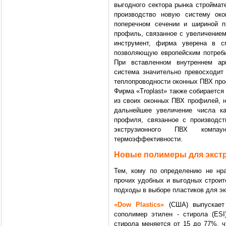
выгодного сектора рынка строймат
производство новую систему ок
поперечном сечении и шириной 
профиль, связанное с увеличение
инструмент, фирма уверена в с
позволяющую европейским потреби
При вставленном внутреннем а
система значительно превосходит
теплопроводности оконных ПВХ пр
Фирма «Troplast» также собирается
из своих оконных ПВХ профилей, н
дальнейшее увеличение числа ка
профиля, связанное с производс
экструзионного ПВХ компа
термоэффективности.
Новые полимеры для экст
Тем, кому по определению не нр
прочих удобных и выгодных строит
подходы в выборе пластиков для э
«Dow Plastics»
(США) выпускает 
сополимер этилен - стирола (ESI
стирола меняется от 15 до 77%, ч