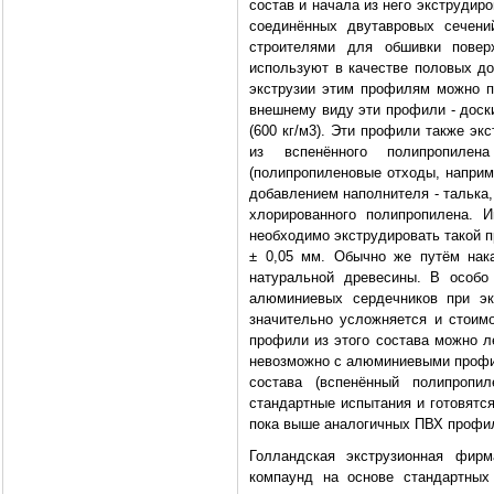
состав и начала из него экструди
соединённых двутавровых сечени
строителями для обшивки повер
используют в качестве половых до
экструзии этим профилям можно пр
внешнему виду эти профили - доск
(600 кг/м3). Эти профили также эк
из вспенённого полипропиле
(полипропиленовые отходы, наприме
добавлением наполнителя - талька
хлорированного полипропилена. 
необходимо экструдировать такой п
± 0,05 мм. Обычно же путём нак
натуральной древесины. В особо
алюминиевых сердечников при эк
значительно усложняется и стоимо
профили из этого состава можно ле
невозможно с алюминиевыми профи
состава (вспенённый полипропил
стандартные испытания и готовятс
пока выше аналогичных ПВХ профи
Голландская экструзионная фи
компаунд на основе стандартных