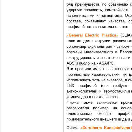
ряд преимуществ, по сравнению 
ударную прочность, химстойкость,
наполнителями и пигментами. Ок
состава, показывают качества, 
профилей пока значительно выше.
«General Electric Plastics»
(США) 
пластик для экструзии различны
сополимер акрилонитрил - стирол -
времени малоизвестного в Евро
экструдировать из него оконные и
ABS и оболочка - ASA/PC.
Эти профили имеют повышенную с
прочностные характеристики; их 
использовать хоть на экваторе, в с
ПВХ профилей (они требуют 
антиокислителей и термостабилиз
компаундов в несколько раз.
Фирма также занимается произ
разработала полимер на основ
алюминиевые оконные профи
привлекательного внешнего вида и 
Фирма
«Durotherm Kunststofverar