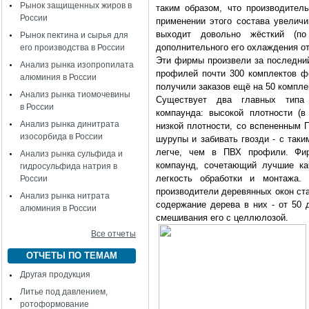
Рынок защищенных жиров в
таким образом, что производител
России
применении этого состава увеличи
выходит довольно жёсткий (
Рынок пектина и сырья для
дополнительного его охлаждения от
его производства в России
Эти фирмы произвели за последний
Анализ рынка изопропилата
профилей почти 300 комплектов ф
алюминия в России
получили заказов ещё на 50 компле
Анализ рынка тиомочевины
Существует два главных типа э
в России
компаунда: высокой плотности (
Анализ рынка динитрата
низкой плотности, со вспененным 
изосорбида в России
шурупы и забивать гвозди - с таки
легче, чем в ПВХ профили. Фир
Анализ рынка сульфида и
компаунд, сочетающий лучшие ка
гидросульфида натрия в
легкость обработки и монтажа.
России
производители деревянных окон ста
Анализ рынка нитрата
содержание дерева в них - от 50
алюминия в России
смешивания его с целлюлозой.
Все отчеты
ОТЧЕТЫ ПО ТЕМАМ
Другая продукция
Литье под давлением,
ротоформование