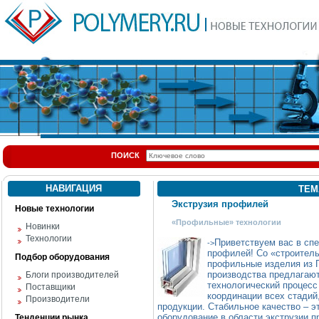
ПОИСК
НАВИГАЦИЯ
ТЕМ
Экструзия профилей
Новые технологии
«Профильные» технологии
Новинки
Технологии
Приветствуем вас в спе
->
профилей! Со «строитель
Подбор оборудования
профильные изделия из П
производства предлагают
Блоги производителей
технологический процесс
Поставщики
координации всех стадий,
Производители
продукции. Стабильное качество – эт
оборудование в области экструзии 
Тенденции рынка