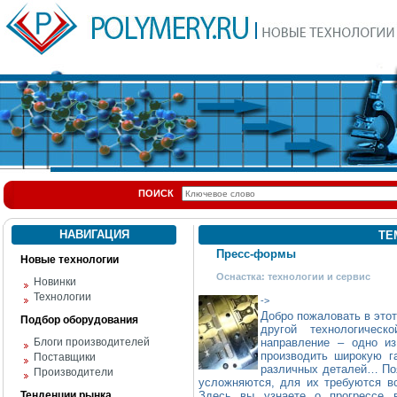
ПОИСК
НАВИГАЦИЯ
ТЕ
Пресс-формы
Новые технологии
Оснастка: технологии и сервис
Новинки
Технологии
->
Добро пожаловать в эт
Подбор оборудования
другой технологичес
Блоги производителей
направление – одно из
производить широкую г
Поставщики
различных деталей… По
Производители
усложняются, для их требуются в
Тенденции рынка
Здесь вы узнаете о прогрессе 