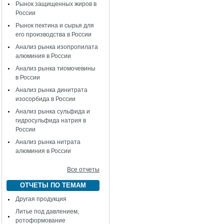
Рынок защищенных жиров в
России
Рынок пектина и сырья для
его производства в России
Анализ рынка изопропилата
алюминия в России
Анализ рынка тиомочевины
в России
Анализ рынка динитрата
изосорбида в России
Анализ рынка сульфида и
гидросульфида натрия в
России
Анализ рынка нитрата
алюминия в России
Все отчеты
ОТЧЕТЫ ПО ТЕМАМ
Другая продукция
Литье под давлением,
ротоформование