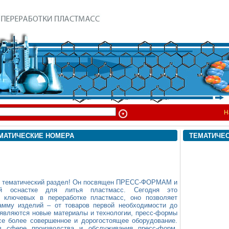
Н
МАТИЧЕСКИЕ НОМЕРА
ТЕМАТИЧЕ
от тематический раздел! Он посвящен ПРЕСС-ФОРМАМ и
кой оснастке для литья пластмасс. Сегодня это
 ключевых в переработке пластмасс, оно позволяет
амму изделий – от товаров первой необходимости до
являются новые материалы и технологии, пресс-формы
се более совершенное и дорогостоящее оборудование.
в сфере производства и обслуживания пресс-форм,