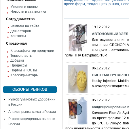
пресс-форм, тенденциях рынка, нов
Мнения и оценки
Новости и статистика
Сотрудничество
Реклама на сайте
19.12.2012
Для авторов
АВТОНОМНЫЙ УЗЕЛ
Контакты
Для осуществления в
Справочная
компания CRONOPLAS
UAI (АУВ - автономны
Классификатор продукции
узлы ТПА Babyplast6/10Р.
Термопласты
Добавки
Процессы
06.12.2012
Нормы и ГОСТы
Классификаторы
СИСТЕМА HYCAP Н
Husky Injection Mol
высокопроизводитель
ОБЗОРЫ РЫНКОВ
Рынок гуминовых удобрений
05.12.2012
в России
Кондиционирование 
Анализ рынка кокса в России
Компания Blue Air Sys
на пресс-формах 12 
Рынок защищенных жиров в
до 6°C. В любую пог
России
производительности и постоянно высо