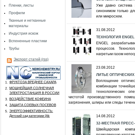
Пленки, листы
Уже давно система
синонимом только дл
Профили
или микросхем.
Тканные и нетканные
материалы
31.08.2012
Индустрия искож
ТЕХНОЛОГИЯ ENGEL 
Вспененные пластики
ENGEL разрабатыва
Трубы
процессов. Техноло
нагретым газом непос
Экспорт статей (rss)
23.08.2012
ЛИТЬЕ ОПТИЧЕСКИХ
Воплощение оптичес
ФРУКТОЗА ВРЕДНЕЕ САХАРА
1.
комбинации точнейше
МОЩНЕЙШАЯ СОЛНЕЧНАЯ
2.
технологических о
ЭЛЕКТРОСТАНЦИЯ В РОССИИ
чистотой производственного пом
ВОЗДЕЙСТВИЕ КОФЕИНА
3.
загрязнения, шлиры или следы течени
ЗАЩИТА СОЕВЫХ ПОСЕВОВ
4.
ЭНЕРГОЭФФЕКТИВНОСТЬ:
5.
Детский сад категории [Аk
14.08.2012
32-МЕСТНАЯ ПРЕСС
Швейцарская комп
позволяющую изготавл