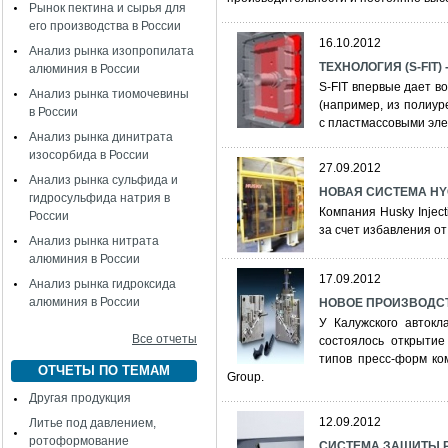
Рынок пектина и сырья для
его производства в России
16.10.2012
Анализ рынка изопропилата
ТЕХНОЛОГИЯ (S-FIT) 
алюминия в России
S-FIT впервые дает в
Анализ рынка тиомочевины
(например, из полиу
в России
с пластмассовыми эл
Анализ рынка динитрата
изосорбида в России
27.09.2012
Анализ рынка сульфида и
НОВАЯ СИСТЕМА HY
гидросульфида натрия в
Компания Husky Inject
России
за счет избавления о
Анализ рынка нитрата
алюминия в России
17.09.2012
Анализ рынка гидроксида
алюминия в России
НОВОЕ ПРОИЗВОДС
У Калужского автокл
Все отчеты
состоялось открытие
типов пресс-форм ко
ОТЧЕТЫ ПО ТЕМАМ
Group.
Другая продукция
12.09.2012
Литье под давлением,
ротоформование
СИСТЕМА ЗАЩИТЫ 