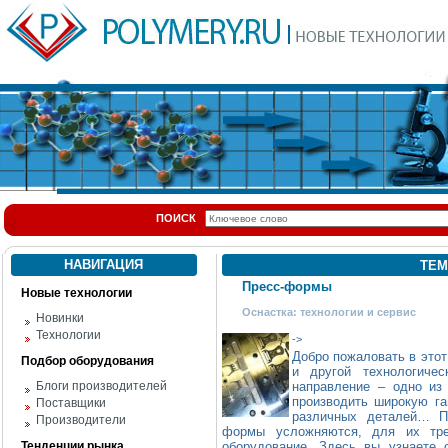
ПОИСК
НАВИГАЦИЯ
ТЕМ
Пресс-формы
Новые технологии
Оснастка: технологии и сервис
Новинки
Технологии
->
Добро пожаловать в эт
Подбор оборудования
и другой технологиче
Блоги производителей
направление – одно из
производить широкую га
Поставщики
различных деталей… П
Производители
формы усложняются, для их тре
Тенденции рынка
оборудование. Здесь вы узнаете 