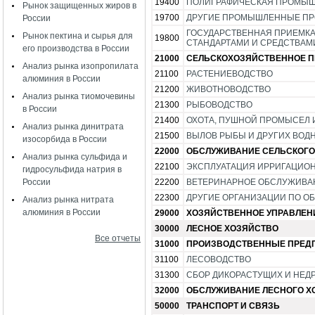
19400
ПОЛИГРАФИЧЕСКАЯ ПРОМЫ
Рынок защищенных жиров в
19700
ДРУГИЕ ПРОМЫШЛЕННЫЕ ПР
России
ГОСУДАРСТВЕННАЯ ПРИЕМКА
Рынок пектина и сырья для
19800
СТАНДАРТАМИ И СРЕДСТВАМ
его производства в России
21000
СЕЛЬСКОХОЗЯЙСТВЕННОЕ 
Анализ рынка изопропилата
21100
РАСТЕНИЕВОДСТВО
алюминия в России
21200
ЖИВОТНОВОДСТВО
Анализ рынка тиомочевины
21300
РЫБОВОДСТВО
в России
21400
ОХОТА, ПУШНОЙ ПРОМЫСЕЛ 
Анализ рынка динитрата
21500
ВЫЛОВ РЫБЫ И ДРУГИХ ВОД
изосорбида в России
22000
ОБСЛУЖИВАНИЕ СЕЛЬСКОГО
Анализ рынка сульфида и
22100
ЭКСПЛУАТАЦИЯ ИРРИГАЦИО
гидросульфида натрия в
России
22200
ВЕТЕРИНАРНОЕ ОБСЛУЖИВА
22300
ДРУГИЕ ОРГАНИЗАЦИИ ПО О
Анализ рынка нитрата
алюминия в России
29000
ХОЗЯЙСТВЕННОЕ УПРАВЛЕН
30000
ЛЕСНОЕ ХОЗЯЙСТВО
Все отчеты
31000
ПРОИЗВОДСТВЕННЫЕ ПРЕДП
31100
ЛЕСОВОДСТВО
31300
СБОР ДИКОРАСТУЩИХ И НЕД
32000
ОБСЛУЖИВАНИЕ ЛЕСНОГО Х
50000
ТРАНСПОРТ И СВЯЗЬ