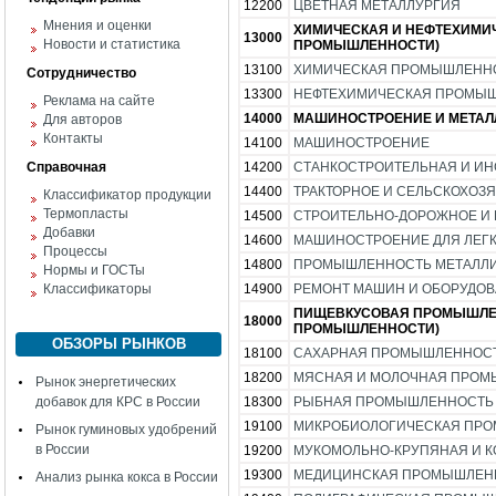
12200
ЦВЕТНАЯ МЕТАЛЛУРГИЯ
Мнения и оценки
ХИМИЧЕСКАЯ И НЕФТЕХИМИ
13000
Новости и статистика
ПРОМЫШЛЕННОСТИ)
13100
ХИМИЧЕСКАЯ ПРОМЫШЛЕНН
Сотрудничество
13300
НЕФТЕХИМИЧЕСКАЯ ПРОМЫ
Реклама на сайте
14000
МАШИНОСТРОЕНИЕ И МЕТАЛЛ
Для авторов
Контакты
14100
МАШИНОСТРОЕНИЕ
Справочная
14200
СТАНКОСТРОИТЕЛЬНАЯ И И
14400
ТРАКТОРНОЕ И СЕЛЬСКОХО
Классификатор продукции
Термопласты
14500
СТРОИТЕЛЬНО-ДОРОЖНОЕ И
Добавки
14600
МАШИНОСТРОЕНИЕ ДЛЯ ЛЕГ
Процессы
14800
ПРОМЫШЛЕННОСТЬ МЕТАЛЛИ
Нормы и ГОСТы
Классификаторы
14900
РЕМОНТ МАШИН И ОБОРУДО
ПИЩЕВКУСОВАЯ ПРОМЫШЛЕН
18000
ПРОМЫШЛЕННОСТИ)
ОБЗОРЫ РЫНКОВ
18100
САХАРНАЯ ПРОМЫШЛЕННОС
18200
МЯСНАЯ И МОЛОЧНАЯ ПРО
Рынок энергетических
добавок для КРС в России
18300
РЫБНАЯ ПРОМЫШЛЕННОСТЬ
19100
МИКРОБИОЛОГИЧЕСКАЯ ПР
Рынок гуминовых удобрений
в России
19200
МУКОМОЛЬНО-КРУПЯНАЯ И 
19300
МЕДИЦИНСКАЯ ПРОМЫШЛЕН
Анализ рынка кокса в России