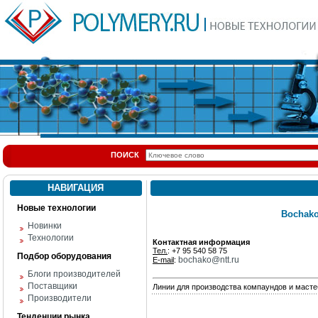
ПОИСК
НАВИГАЦИЯ
Новые технологии
Bochako
Новинки
Технологии
Контактная информация
Тел.
: +7 95 540 58 75
Подбор оборудования
bochako@ntt.ru
E-mail
:
Блоги производителей
Поставщики
Линии для производства компаундов и масте
Производители
Тенденции рынка