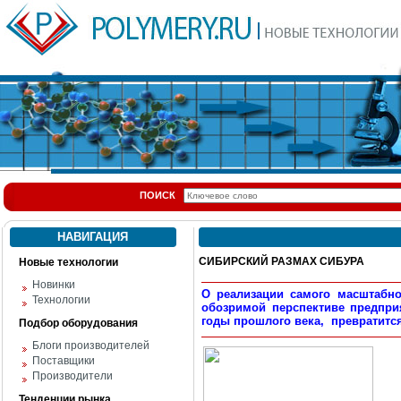
ПОИСК
НАВИГАЦИЯ
СИБИРСКИЙ РАЗМАХ СИБУРА
Новые технологии
Новинки
О реализации самого масштабно
Технологии
обозримой перспективе предприя
годы прошлого века, превратитс
Подбор оборудования
Блоги производителей
Поставщики
Производители
Тенденции рынка