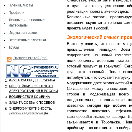
Следовательно, затраты в инфраст
Пленки, листы
с нуля, и это существенное об
реализации проекта именно здесь.
Профили
Капитальные затраты прогнозиру
Тканные и нетканные
вложения окупятся в течение семи
материалы
проекта будет высокой.
Индустрия искож
Экологический смысл прое
Вспененные пластики
Важно уточнить, что новые мощ
Трубы
промышленной площадки. Всем
оздоровляет, но новый комплекс
Экспорт статей (rss)
полипропилена довольно чистое.
готовый продукт (в гранулах). Се
груз этот опасный. После возв
потребуется, что сократит нагрузку
ФРУКТОЗА ВРЕДНЕЕ САХАРА
1.
модернизации даст экологический 
МОЩНЕЙШАЯ СОЛНЕЧНАЯ
2.
Соглашение между инвестором и
ЭЛЕКТРОСТАНЦИЯ В РОССИИ
сторон в модернизации всего 
ВОЗДЕЙСТВИЕ КОФЕИНА
3.
следовательно, экологические 
ЗАЩИТА СОЕВЫХ ПОСЕВОВ
4.
известно, сегодня при добыче 
ЭНЕРГОЭФФЕКТИВНОСТЬ:
5.
количество попутного нефтя
Детский сад категории [Аk
газоперерабатывающие заводы. Вс
заканчивается в Тобольске. Но
проблему - газ не сжигать, а собир