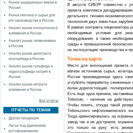
Рынок защищенных жиров в
В августе СИБУР совместно с у
России
проекта комплекса дегидрирования
Рынок пектина и сырья для
детального технико-экономическо
его производства в России
технология двух известных зарубеж
В рамках контракта лицензиаторы 
Анализ рынка изопропилата
необходимые условия для реал
алюминия в России
оборудования, а также необходи
Анализ рынка тиомочевины
среды и промышленной безопасност
в России
на эксплуатацию производства и пр
Анализ рынка динитрата
Точка на карте
изосорбида в России
Место для воплощения проекта по
Анализ рынка сульфида и
вблизи источников сырья, во-втор
гидросульфида натрия в
России произведенные здесь сжи
России
углублять переработку сжиженных г
Анализ рынка нитрата
более дорогостоящий - полипропил
алюминия в России
Есть еще одна причина, заставивш
Тоболом, - наличие на действую
Все отчеты
Чтобы понять, откуда такой резер
ОТЧЕТЫ ПО ТЕМАМ
Тобольского нефтехимического к
Тогда ориентировались на огромны
Другая продукция
завод так и не достроили, ограни
Литье под давлением,
это только на руку: есть резер
ротоформование