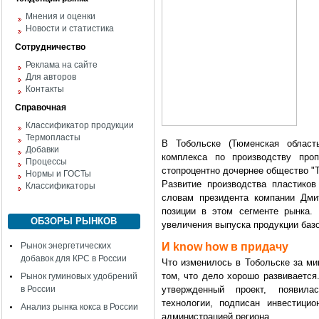
Мнения и оценки
Новости и статистика
Сотрудничество
Реклама на сайте
Для авторов
Контакты
Справочная
Классификатор продукции
Термопласты
В Тобольске (Тюменская облас
Добавки
комплекса по производству про
Процессы
стопроцентно дочернее общество "
Нормы и ГОСТы
Развитие производства пластико
Классификаторы
словам президента компании Дми
позиции в этом сегменте рынка. 
ОБЗОРЫ РЫНКОВ
увеличения выпуска продукции баз
Рынок энергетических
И know how в придачу
добавок для КРС в России
Что изменилось в Тобольске за ми
том, что дело хорошо развивается
Рынок гуминовых удобрений
в России
утвержденный проект, появил
технологии, подписан инвестици
Анализ рынка кокса в России
администрацией региона.