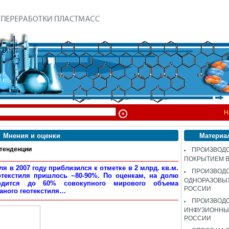
Н
Мнения и оценки
Материа
тенденции
ПРОИЗВОДС
ПОКРЫТИЕМ 
я в 2007 году приблизился к отметке в 2 млрд. кв.м.
ПРОИЗВОД
отекстиля пришлось ~80-90%. По оценкам, на долю
ОДНОРАЗОВЫ
одится до 60% совокупного мирового объема
РОССИИ
аного геотекстиля…
ПРОИЗВОД
ИНФУЗИОННЫХ
РОССИИ