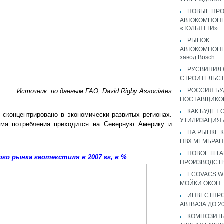
НОВЫЕ ПР
АВТОКОМПОНЕ
«ТОЛЬЯТТИ»
РЫНОК
АВТОКОМПОНЕ
завод Bosch
РУСВИНИЛ 
СТРОИТЕЛЬС
РОССИЯ Б
Источник: по данным FAO, David Rigby Associates
ПОСТАВЩИКО
КАК БУДЕТ
я сконцентрировано в экономически развитых регионах.
УТИЛИЗАЦИЯ
ема потребления приходится на Северную Америку и
НА РЫНКЕ 
ПВХ МЕМБРАН
НОВОЕ ШТ
го рынка геотекстиля в 2007 гг, в %
ПРОИЗВОДСТВ
ECOVACS W
МОЙКИ ОКОН
ИНВЕСТПР
АВТВАЗА ДО 2
КОМПОЗИТЫ