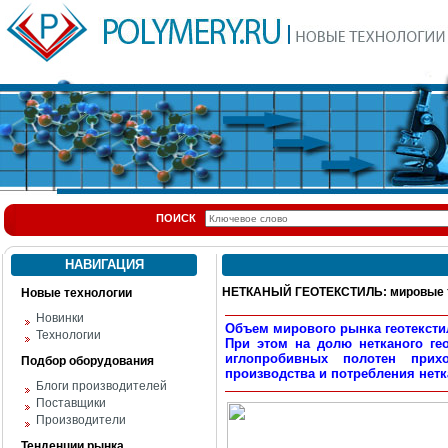
ПОИСК
НАВИГАЦИЯ
НЕТКАНЫЙ ГЕОТЕКСТИЛЬ: мировые 
Новые технологии
Новинки
Объем мирового рынка геотекстил
Технологии
При этом на долю нетканого ге
иглопробивных полотен прих
Подбор оборудования
производства и потребления нетк
Блоги производителей
Поставщики
Производители
Тенденции рынка