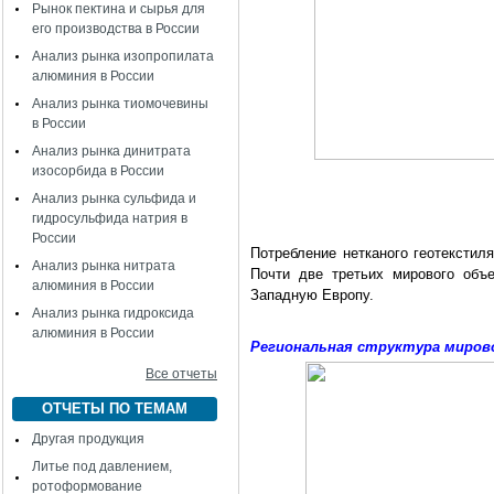
Рынок пектина и сырья для
его производства в России
Анализ рынка изопропилата
алюминия в России
Анализ рынка тиомочевины
в России
Анализ рынка динитрата
изосорбида в России
Анализ рынка сульфида и
гидросульфида натрия в
России
Потребление нетканого геотекстил
Анализ рынка нитрата
Почти две третьих мирового объ
алюминия в России
Западную Европу.
Анализ рынка гидроксида
алюминия в России
Региональная структура мирово
Все отчеты
ОТЧЕТЫ ПО ТЕМАМ
Другая продукция
Литье под давлением,
ротоформование