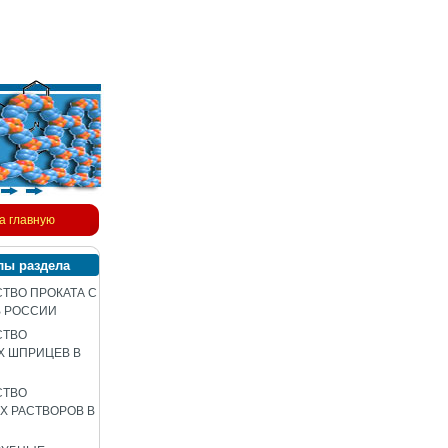
а главную
лы раздела
ТВО ПРОКАТА С
В РОССИИ
СТВО
Х ШПРИЦЕВ В
СТВО
 РАСТВОРОВ В