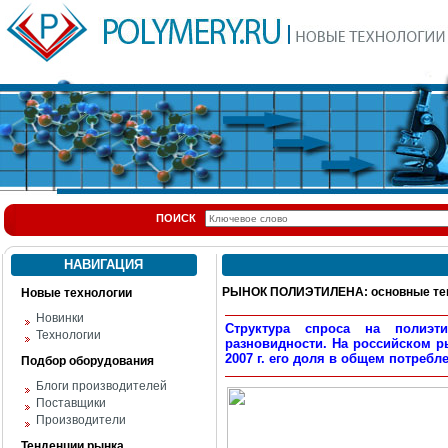
ПОИСК
НАВИГАЦИЯ
РЫНОК ПОЛИЭТИЛЕНА: основные тен
Новые технологии
Новинки
Структура спроса на полиэт
Технологии
разновидности. На российском р
2007 г. его доля в общем потребл
Подбор оборудования
Блоги производителей
Поставщики
Производители
Тенденции рынка