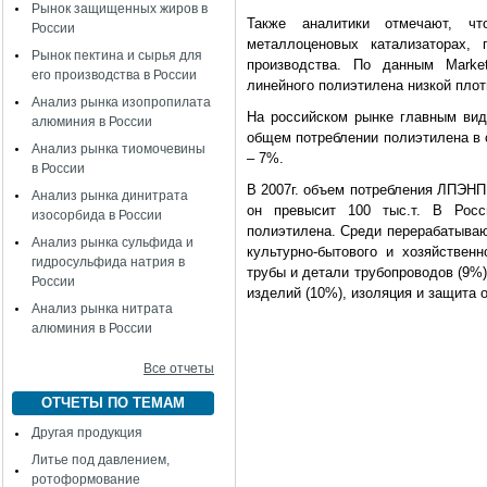
Рынок защищенных жиров в
Также аналитики отмечают, ч
России
металлоценовых катализаторах,
Рынок пектина и сырья для
производства. По данным Market
его производства в России
линейного полиэтилена низкой плот
Анализ рынка изопропилата
На российском рынке главным вид
алюминия в России
общем потреблении полиэтилена в 
Анализ рынка тиомочевины
– 7%.
в России
В 2007г. объем потребления ЛПЭНП в
Анализ рынка динитрата
он превысит 100 тыс.т. В Росс
изосорбида в России
полиэтилена. Среди перерабатываю
Анализ рынка сульфида и
культурно-бытового и хозяйственн
гидросульфида натрия в
трубы и детали трубопроводов (9%)
России
изделий (10%), изоляция и защита 
Анализ рынка нитрата
алюминия в России
Все отчеты
ОТЧЕТЫ ПО ТЕМАМ
Другая продукция
Литье под давлением,
ротоформование