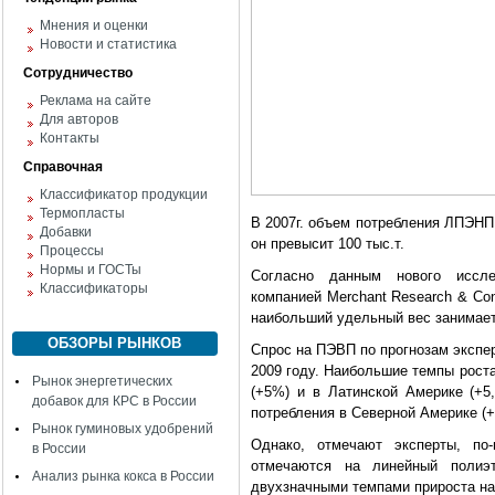
Мнения и оценки
Новости и статистика
Сотрудничество
Реклама на сайте
Для авторов
Контакты
Справочная
Классификатор продукции
Термопласты
В 2007г. объем потребления ЛПЭНП в
Добавки
он превысит 100 тыс.т.
Процессы
Нормы и ГОСТы
Согласно данным нового исслед
Классификаторы
компанией Merchant Research & Cons
наибольший удельный вес занимает
ОБЗОРЫ РЫНКОВ
Спрос на ПЭВП по прогнозам эксперт
2009 году. Наибольшие темпы роста
Рынок энергетических
(+5%) и в Латинской Америке (+5
добавок для КРС в России
потребления в Северной Америке (+
Рынок гуминовых удобрений
Однако, отмечают эксперты, п
в России
отмечаются на линейный полиэ
Анализ рынка кокса в России
двухзначными темпами прироста на