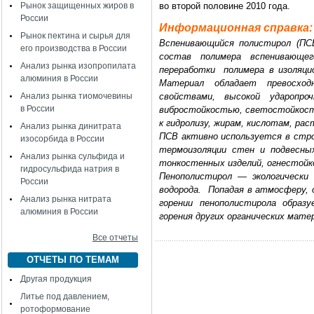
Рынок защищенных жиров в
во второй половине 2010 года.
России
Информационная справка:
Рынок пектина и сырья для
Вспенивающийся полистирол (ПСВ
его производства в России
состав полимера вспенивающег
Анализ рынка изопропилата
переработки полимера в изоляци
алюминия в России
Материал обладает превосход
Анализ рынка тиомочевины
свойствами, высокой ударопро
в России
вибростойкостью, светостойкост
к гидролизу, жирам, кислотам, ра
Анализ рынка динитрата
ПСВ активно используется в стр
изосорбида в России
термоизоляции стен и подвесных
Анализ рынка сульфида и
тонкостенных изделий, огнестойко
гидросульфида натрия в
Пенополистирол — экологически
России
водорода. Попадая в атмосферу, о
Анализ рынка нитрата
горении пенополистирола образ
алюминия в России
горения других органических матер
Все отчеты
ОТЧЕТЫ ПО ТЕМАМ
Другая продукция
Литье под давлением,
ротоформование