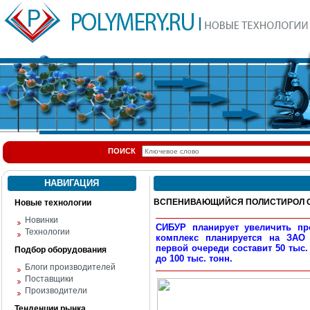
ПОИСК
НАВИГАЦИЯ
ВСПЕНИВАЮЩИЙСЯ ПОЛИСТИРОЛ СИБ
Новые технологии
Новинки
СИБУР планирует увеличить пр
Технологии
комплекс планируется на ЗАО
первой очереди составит 50 тыс
Подбор оборудования
до 100 тыс. тонн.
Блоги производителей
Поставщики
Производители
Тенденции рынка