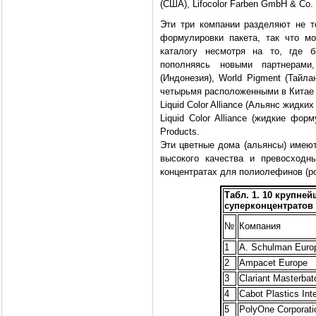
(США), Lifocolor Farben GmbH & Co. 
Эти три компании разделяют не т
формулировки пакета, так что м
каталогу несмотря на то, где 
пополняясь новыми партнерами
(Индонезия), World Pigment (Тайл
четырьмя расположенными в Китае
Liquid Color Alliance (Альянс жидки
Liquid Color Alliance (жидкие форм
Products.
Эти цветные дома (альянсы) имею
высокого качества и превосходн
концентратах для полиолефинов (pol
Табл. 1. 10 крупне
суперконцентратов
№
Компания
1
А. Schulman Euro
2
Ampacet Europe
3
Clariant Мasterba
4
Cabot Plastics Inte
5
PolyOne Corporati