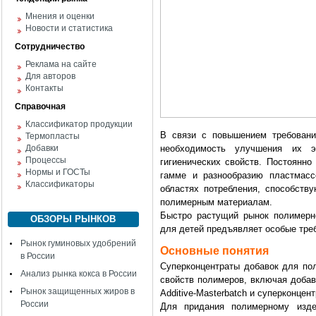
Мнения и оценки
Новости и статистика
Сотрудничество
Реклама на сайте
Для авторов
Контакты
Справочная
Классификатор продукции
В связи с повышением требовани
Термопласты
Добавки
необходимость улучшения их эк
Процессы
гигиенических свойств. Постоянно
Нормы и ГОСТы
гамме и разнообразию пластмасс
Классификаторы
областях потребления, способству
полимерным материалам.
Быстро растущий рынок полимерно
ОБЗОРЫ РЫНКОВ
для детей предъявляет особые тре
Рынок гуминовых удобрений
Основные понятия
в России
Суперконцентраты добавок для п
Анализ рынка кокса в России
свойств полимеров, включая доба
Рынок защищенных жиров в
Additive-Masterbatch и суперконцен
России
Для придания полимерному изде