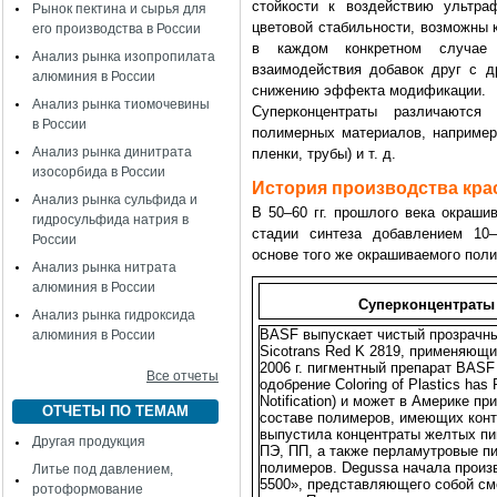
стойкости к воздействию ультраф
Рынок пектина и сырья для
цветовой стабильности, возможны 
его производства в России
в каждом конкретном случае 
Анализ рынка изопропилата
взаимодействия добавок друг с д
алюминия в России
снижению эффекта модификации.
Анализ рынка тиомочевины
Суперконцентраты различаются
в России
полимерных материалов, например,
Анализ рынка динитрата
пленки, трубы) и т. д.
изосорбида в России
История производства кра
Анализ рынка сульфида и
В 50–60 гг. прошлого века окраш
гидросульфида натрия в
стадии синтеза добавлением 10–
России
основе того же окрашиваемого пол
Анализ рынка нитрата
алюминия в России
Суперконцентраты
Анализ рынка гидроксида
BASF выпускает чистый прозрачн
алюминия в России
Sicotrans Red K 2819, применяющи
2006 г. пигментный препарат BASF
Все отчеты
одобрение Coloring of Plastics has
Notification) и может в Америке п
ОТЧЕТЫ ПО ТЕМАМ
составе полимеров, имеющих конт
выпустила концентраты желтых пиг
Другая продукция
ПЭ, ПП, а также перламутровые п
полимеров. Degussa начала произ
Литье под давлением,
5500», представляющего собой сме
ротоформование