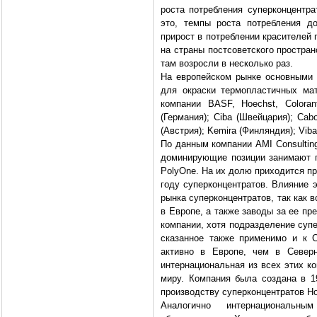
роста потребления суперконцентра
это, темпы роста потребления д
прирост в потреблении красителей
на страны постсоветского простра
там возросли в несколько раз.
На европейском рынке основными
для окраски термопластичных ма
компании BASF, Hoechst, Coloran
(Германия); Ciba (Швейцария); Cabot
(Австрия); Kemira (Финляндия); Viba
По данным компании AMI Consultin
доминирующие позиции занимают пя
PolyOne. На их долю приходится п
году суперконцентратов. Влияние 
рынка суперконцентратов, так как
в Европе, а также заводы за ее п
компании, хотя подразделение суп
сказанное также применимо и к C
активно в Европе, чем в Северн
интернациональная из всех этих к
миру. Компания была создана в 19
производству суперконцентратов Ho
Аналогично интернациональн