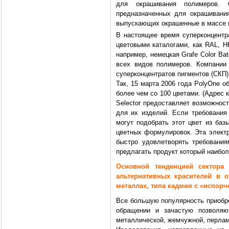
для окрашивания полимеров. О
предназначенных для окрашивания
выпускающих окрашенные в массе 
В настоящее время суперконцентра
цветовыми каталогами, как RAL, H
например, немецкая Grafe Color Ba
всех видов полимеров. Компании
суперконцентратов пигментов (СКП)
Так, 15 марта 2006 года PolyOne о
более чем со 100 цветами. (Адрес 
Selector предоставляет возможност
для их изделий. Если требования 
могут подобрать этот цвет из ба
цветных формулировок. Эта электр
быстро удовлетворять требования
предлагать продукт который наибол
Основной тенденцией сектора
альтернативных красителей в 
металлах, типа кадмия с «испорч
Все большую популярность приобре
обращении и зачастую позволяю
металлической, жемчужной, перламу