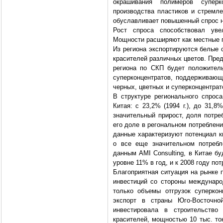
окрашивания полимеров суперк
производства пластиков и стремле
обуславливает повышенный спрос н
Рост спроса способствовал уве
Мощности расширяют как местные п
Из региона экспортируются белые 
красителей различных цветов. Пре
региона по СКП будет положител
суперконцентратов, поддерживающ
черных, цветных и суперконцентрат
В структуре регионального спрос
Китая: с 23,2% (1994 г.), до 31,8
значительный прирост, доля потре
его доле в регональном потреблени
данные характеризуют потенциал к
о все еще значительном потребл
данным AMI Consulting, в Китае б
уровне 11% в год, и к 2008 году по
Благоприятная ситуация на рынке 
инвестиций со стороны междунаро
только объемы отгрузок суперкон
экспорт в страны Юго-Восточно
инвестировала в строительство 
красителей, мощностью 10 тыс. то