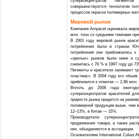
суперконцентратов пигмент
совершенствуются технологии пол
процессов окраски полимерных мат
Мировой рынок
Компания Ampacet оценивала мирово
млн. тонн со средними темпами при
В 2001 году мировой рынок краси
потребления были в странах Юг
потребления они приближались к 
«зрелых» рынков были ниже и с
снизилась с 76 % в 1997 году до 73
Пигменты и красители занимают тр
пластмасс. В 2004 году его объем 
приблизился к отметке — 2,86 млн. 
Вплоть до 2008 года ежегодн
суперконцентратов красителей дл
приросте рынка придется на развив
полимерной продукции выше, чем в
12–13%, в Китае — 15%.
Производители суперконцентра
продвижения товара, а также расп
них, объединяются в ассоциации.
Основателями International Colour 