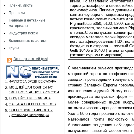
цинка. По заявлению изготовителя
Пленки, листы
термо-,атмосферо- и светостойкос
полиолефинов. Пигмент допущен д
Профили
контактирующих с пищевыми прод
четыре кобальтовых пигмента для
Тканные и нетканные
Pigmentblau 5050, 5100, 5200, кот
материалы
красноватого, зеленый пигмент Pi
оттенок.
Ciba выпускает концентра
Индустрия искож
оксидов металлов марки Irgacolor
Вспененные пластики
непластифицированном ПВХ, поли
бутадиена и стирола — желтый Gel
Трубы
Gelb 10406 и 10408 (титанаты хро
(титанат сурьмы и марганца).
Экспорт статей (rss)
С увеличением объемов производс
мощностей агрегатов конфекциони
заводах, производящих гранулят, с
ФРУКТОЗА ВРЕДНЕЕ САХАРА
1.
странах Западной Европы преобла
МОЩНЕЙШАЯ СОЛНЕЧНАЯ
2.
изготовления изделий. Этому спосо
ЭЛЕКТРОСТАНЦИЯ В РОССИИ
производства выпускных форм — 
ВОЗДЕЙСТВИЕ КОФЕИНА
3.
более совершенных видов обору
ЗАЩИТА СОЕВЫХ ПОСЕВОВ
4.
автоматизировать процесс окраски 
ЭНЕРГОЭФФЕКТИВНОСТЬ:
5.
Уже в 80-е годы прошлого столет
Детский сад категории [Аk
материалов почти полностью 
Аналогичная тенденция наблюдал
выпускался широкий ассортимент 