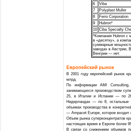
6
Viba
7
Polyplast Muller
8
Ferro Corporation
9
Hubron*
10
Ciba Specialty Ch
*Компания Hubron с 
в «десятку», а комп
суммарные мощности 
заводах в Австрии, 
Венгрии — нет.
Европейский рынок
В 2001 году европейский рынок кр
млрд.
По информации AMI Consulting,
занимающихся производством супе
25, в Италии и Испании — по 2
Нидерландах — по 8, остальные в
объемах производства в конкретно
— Ampacet Europe, которое входит 
Объем рынка суперконцентратов кра
настоящее время в Европе более 9
В связи со снижением объемов п