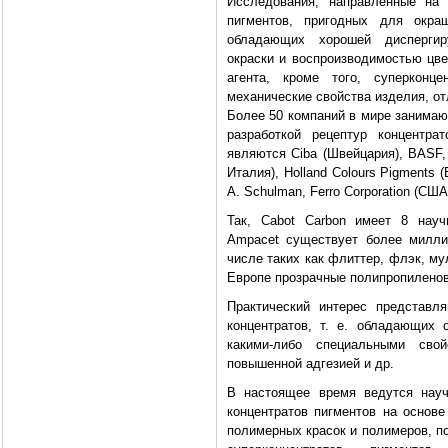
Исследования, направленные на 
пигментов, пригодных для окра
обладающих хорошей диспергир
окраски и воспроизводимостью цве
агента, кроме того, суперкон
механические свойства изделия, от
Более 50 компаний в мире занимаю
разработкой рецептур концентра
являются Ciba (Швейцария), BASF, 
Италия), Holland Colours Pigments 
А. Schulman, Ferro Corporation (США)
Так, Cabot Carbon имеет 8 науч
Ampacet существует более миллио
числе таких как флиттер, флэк, м
Европе прозрачные полипропиленов
Практический интерес представл
концентратов, т. е. обладающих
какими-либо специальными свой
повышенной адгезией и др.
В настоящее время ведутся науч
концентратов пигментов на осно
полимерных красок и полимеров, п