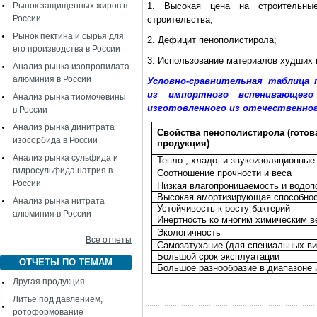
Рынок защищенных жиров в
1. Высокая цена на строительные
России
строительства;
Рынок пектина и сырья для
2. Дефицит пенополистирола;
его производства в России
3. Использование материалов худших п
Анализ рынка изопропилата
алюминия в России
Условно-сравнительная таблица 
из импортного вспенивающего
Анализ рынка тиомочевины
изготовленного из отечественно
в России
Анализ рынка динитрата
Свойства пенополистирола (готов
изосорбида в России
продукция)
Анализ рынка сульфида и
Тепло-, хладо- и звукоизоляционные
гидросульфида натрия в
Соотношение прочности и веса
России
Низкая влагопроницаемость и водо
Высокая амортизирующая способно
Анализ рынка нитрата
Устойчивость к росту бактерий
алюминия в России
Инертность ко многим химическим 
Экологичность
Все отчеты
Самозатухание (для специальных ви
Большой срок эксплуатации
ОТЧЕТЫ ПО ТЕМАМ
Большое разнообразие в диапазоне 
Другая продукция
Литье под давлением,
ротоформование