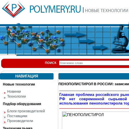
ПОИСК
НАВИГАЦИЯ
ПЕНОПОЛИСТИРОЛ В РОССИИ: зависимос
Новые технологии
Новинки
Главная проблема российского рын
Технологии
РФ нет современной сырьевой 
использования пенополистирола то
Подбор оборудования
Блоги производителей
Поставщики
Производители
Тенденции рынка