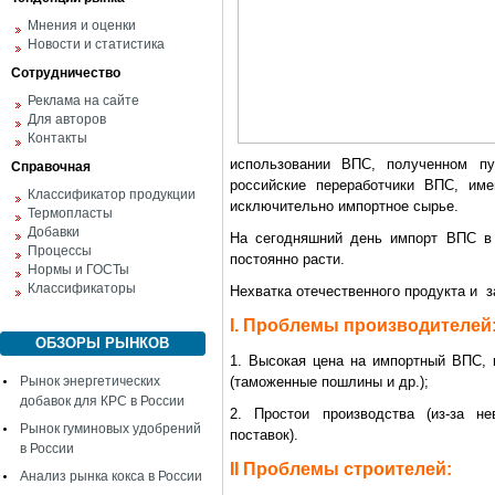
Мнения и оценки
Новости и статистика
Сотрудничество
Реклама на сайте
Для авторов
Контакты
использовании ВПС, полученном пу
Справочная
российские переработчики ВПС, им
Классификатор продукции
исключительно импортное сырье.
Термопласты
Добавки
На сегодняшний день импорт ВПС в 
Процессы
постоянно расти.
Нормы и ГОСТы
Классификаторы
Нехватка отечественного продукта и з
I. Проблемы производителей
ОБЗОРЫ РЫНКОВ
1. Высокая цена на импортный ВПС, 
Рынок энергетических
(таможенные пошлины и др.);
добавок для КРС в России
2. Простои производства (из-за не
Рынок гуминовых удобрений
поставок).
в России
II Проблемы строителей:
Анализ рынка кокса в России