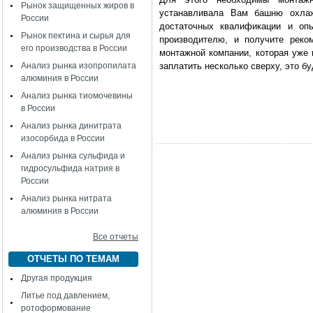
Рынок защищенных жиров в
устанавливала Вам башню охла
России
достаточных квалификации и оп
Рынок пектина и сырья для
производителю, и получите рек
его производства в России
монтажной компании, которая уже
Анализ рынка изопропилата
заплатить несколько сверху, это бу
алюминия в России
Анализ рынка тиомочевины
в России
Анализ рынка динитрата
изосорбида в России
Анализ рынка сульфида и
гидросульфида натрия в
России
Анализ рынка нитрата
алюминия в России
Все отчеты
ОТЧЕТЫ ПО ТЕМАМ
Другая продукция
Литье под давлением,
ротоформование