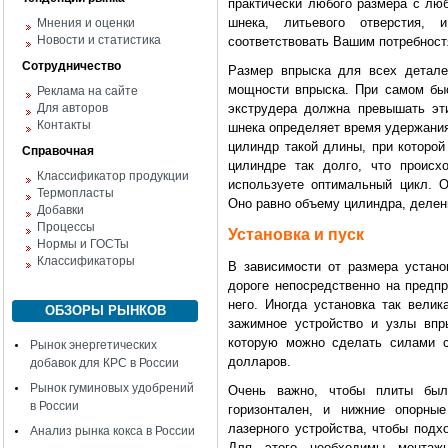
практически любого размера с лю
шнека, литьевого отверстия, 
Мнения и оценки
Новости и статистика
соответствовать Вашим потребност
Сотрудничество
Размер впрыска для всех детал
мощности впрыска. При самом бы
Реклама на сайте
Для авторов
экструдера должна превышать эт
Контакты
шнека определяет время удержания
цилиндр такой длины, при которо
Справочная
цилиндре так долго, что происх
Классификатор продукции
используете оптимальный цикл. О
Термопласты
Оно равно объему цилиндра, делен
Добавки
Процессы
Установка и пуск
Нормы и ГОСТы
Классификаторы
В зависимости от размера устано
дороге непосредственно на предпр
него. Иногда установка так вели
ОБЗОРЫ РЫНКОВ
зажимное устройство и узлы впр
которую можно сделать силами с
Рынок энергетических
долларов.
добавок для КРС в России
Рынок гуминовых удобрений
Очень важно, чтобы плиты был
в России
горизонтален, и нижние опорн
лазерного устройства, чтобы под
Анализ рынка кокса в России
Для этого необходимы монтажн