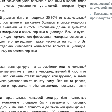
бым размером узла впрыска с большим выбором типов
исследований 
и систем управления установкой, которые будут
химической пр
ям.
Плоскощеле
ей должен быть в пределах 20-80% от максимальной
производства 
стром цикле и при самом большом впрыске мощность
и значения на 10-25%. Отношение длины и диаметра
 материала и объем впрыска в цилиндре. Вам не нужен
й в ходе нормального формования материал остается в
одит его деградация, даже несмотря на то, что Вы
тдельно измеряется количество впрыска в цилиндре.
ному на размер впрыска.
вки транспортируют на автомобилях или по железной
иятие или же в пункт в непосредственной близости от
ка, что сначала ставят несущую конструкцию, а затем
ыска устанавливают на эту раму. Это не та работа,
воего персонала, чтобы сэкономить несколько тысяч
и параллельны, литьевой цилиндр был полностью
ые монтажные площадки были выверены с помощью
ходить к машине с точностью до тысячной доли дюйма.
ики специальной подготовки. У бригады, которая