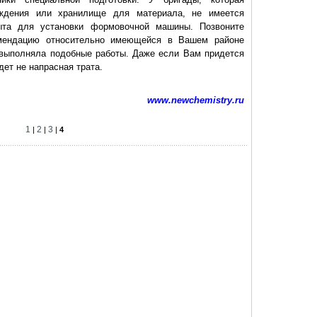
ждения или хранилище для материала, не имеется
ыта для установки формовочной машины. Позвоните
омендацию относительно имеющейся в Вашем районе
 выполняла подобные работы. Даже если Вам придется
дет не напрасная трата.
www.newchemistry.ru
1
2
3
|
|
|
4