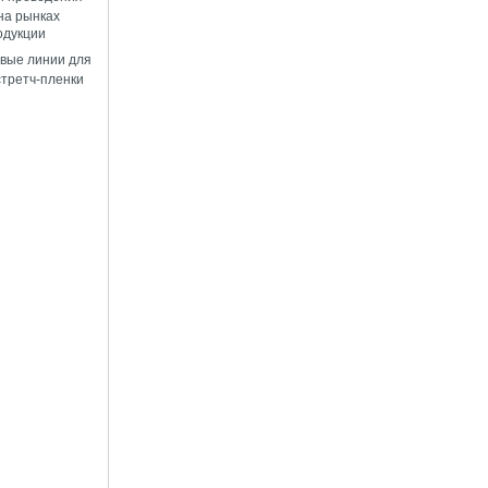
на рынках
одукции
вые линии для
стретч-пленки