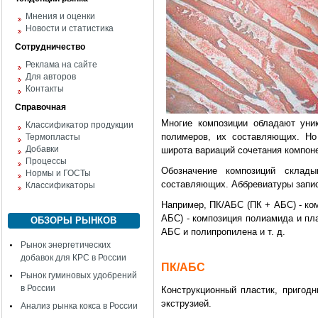
Мнения и оценки
Новости и статистика
Сотрудничество
Реклама на сайте
Для авторов
Контакты
Справочная
Многие композиции обладают уни
Классификатор продукции
полимеров, их составляющих. Но
Термопласты
Добавки
широта вариаций сочетания компон
Процессы
Обозначение композиций склады
Нормы и ГОСТы
составляющих. Аббревиатуры запис
Классификаторы
Например, ПК/АБС (ПК + АБС) - ко
АБС) - композиция полиамида и пл
ОБЗОРЫ РЫНКОВ
АБС и полипропилена и т. д.
Рынок энергетических
добавок для КРС в России
ПК/АБС
Рынок гуминовых удобрений
в России
Конструкционный пластик, пригодн
экструзией.
Анализ рынка кокса в России