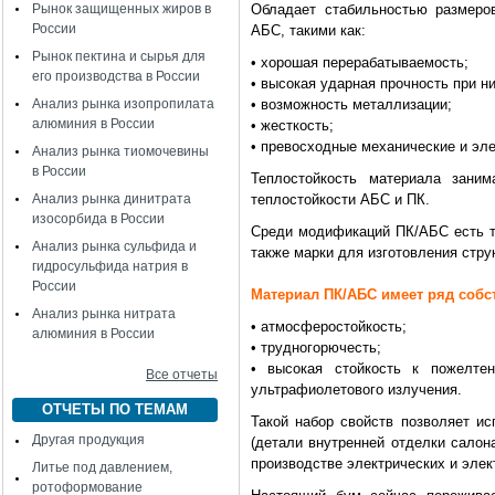
Рынок защищенных жиров в
Обладает стабильностью размеро
России
АБС, такими как:
Рынок пектина и сырья для
• хорошая перерабатываемость;
его производства в России
• высокая ударная прочность при н
Анализ рынка изопропилата
• возможность металлизации;
алюминия в России
• жесткость;
• превосходные механические и эле
Анализ рынка тиомочевины
в России
Теплостойкость материала зани
Анализ рынка динитрата
теплостойкости АБС и ПК.
изосорбида в России
Среди модификаций ПК/АБС есть ти
Анализ рынка сульфида и
также марки для изготовления стру
гидросульфида натрия в
России
Материал ПК/АБС имеет ряд собс
Анализ рынка нитрата
• атмосферостойкость;
алюминия в России
• трудногорючесть;
• высокая стойкость к пожелте
Все отчеты
ультрафиолетового излучения.
ОТЧЕТЫ ПО ТЕМАМ
Такой набор свойств позволяет и
Другая продукция
(детали внутренней отделки салон
производстве электрических и элек
Литье под давлением,
ротоформование