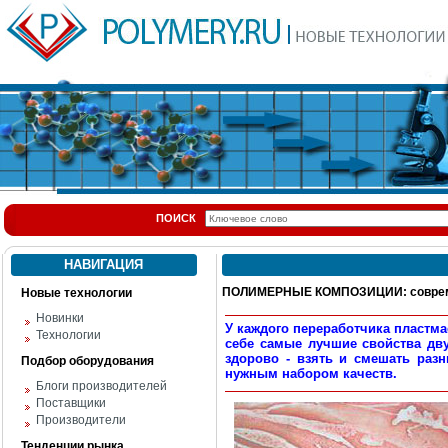
ПОИСК
НАВИГАЦИЯ
ПОЛИМЕРНЫЕ КОМПОЗИЦИИ: соврем
Новые технологии
Новинки
У каждого переработчика пластма
Технологии
себе самые лучшие свойства дву
здорово - взять и смешать разн
Подбор оборудования
нужным набором качеств.
Блоги производителей
Поставщики
Производители
Тенденции рынка