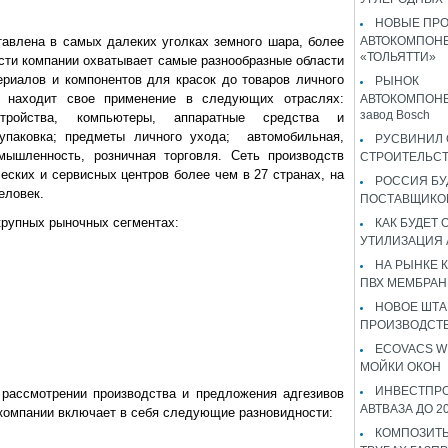
НОВЫЕ ПР
авлена в самых далеких уголках земного шара, более
АВТОКОМПОНЕ
«ТОЛЬЯТТИ»
ости компании охватывает самые разнообразные области
ериалов и компонентов для красок до товаров личного
РЫНОК
я находит свое применение в следующих отраслях:
АВТОКОМПОНЕ
завод Bosch
стройства, компьютеры, аппаратные средства и
 упаковка; предметы личного ухода; автомобильная,
РУСВИНИЛ 
мышленность, розничная торговля. Сеть производств
СТРОИТЕЛЬС
ческих и сервисных центров более чем в 27 странах, на
РОССИЯ Б
еловек.
ПОСТАВЩИКО
крупных рыночных сегментах:
КАК БУДЕТ
УТИЛИЗАЦИЯ
НА РЫНКЕ 
ПВХ МЕМБРАН
НОВОЕ ШТ
ПРОИЗВОДСТВ
ECOVACS W
МОЙКИ ОКОН
ИНВЕСТПР
рассмотрении производства и предложения адгезивов
АВТВАЗА ДО 2
компании включает в себя следующие разновидности:
КОМПОЗИТЫ