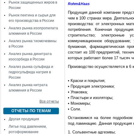
Рынок защищенных жиров в
Rohm&Haas
России
Продукция данной компании предст
Рынок пектина и сырья для
чем в 100 странах мира. Деятельн
его производства в России
производства: от электронных мат
Анализ рынка изопропилата
потребления. Конечная продукци
алюминия в России
строительство; электронные у
коммуникационное оборудование;
Анализ рынка тиомочевины
в России
бумажная, фармацевтическая про
состоит из 100 предприятий, техни
Анализ рынка динитрата
которых работают более 17 тысяч ч
изосорбида в России
Производство осуществляется в 6 
Анализ рынка сульфида и
гидросульфида натрия в
России
• Краски и покрытия;
Анализ рынка нитрата
• Продукция электроники;
алюминия в России
• Упаковка;
• Пластыри и изоляторы;
Все отчеты
• Мономеры;
• Соли.
ОТЧЕТЫ ПО ТЕМАМ
Остановимся на более подробном 
Другая продукция
под ламинацию. Данная продукция 
Литье под давлением,
ротоформование
1. Сольвентные адгезивы;