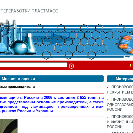
Н
Мнения и оценки
Материа
ые производители
ПРОИЗВОДС
ПОКРЫТИЕМ 
минацию в Россию в 2006 г. составил 2 655 тонн, на
ПРОИЗВОД
атье представлены основные производители, а также
ОДНОРАЗОВЫ
дгезивов под ламинацию, произведенных этими
РОССИИ
 рынках России и Украины.
ПРОИЗВОД
ИНФУЗИОННЫХ
РОССИИ