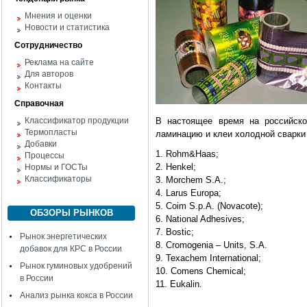
Мнения и оценки
Новости и статистика
Сотрудничество
Реклама на сайте
Для авторов
Контакты
Справочная
Классификатор продукции
В настоящее время на российско
Термопласты
ламинацию и клеи холодной сварки
Добавки
1. Rohm&Haas;
Процессы
2. Henkel;
Нормы и ГОСТы
Классификаторы
3. Morchem S.A.;
4. Larus Europa;
5. Coim S.p.A. (Novacote);
ОБЗОРЫ РЫНКОВ
6. National Adhesives;
7. Bostic;
Рынок энергетических
8. Cromogenia – Units, S.A.
добавок для КРС в России
9. Texachem International;
Рынок гуминовых удобрений
10. Comens Chemical;
в России
11. Eukalin.
Анализ рынка кокса в России