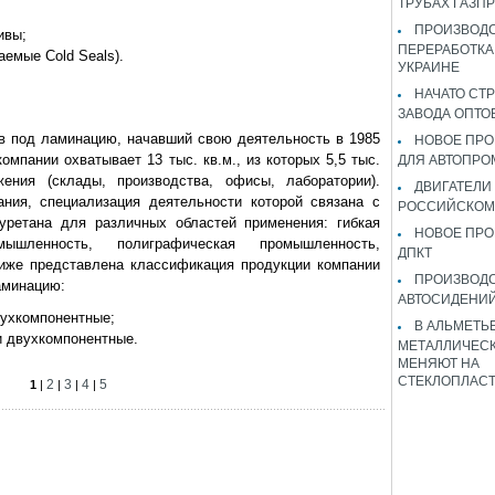
ТРУБАХ ГАЗП
ПРОИЗВОДС
ивы;
ПЕРЕРАБОТКА
аемые Cold Seals).
УКРАИНЕ
НАЧАТО СТ
ЗАВОДА ОПТО
в под ламинацию, начавший свою деятельность в 1985
НОВОЕ ПРО
омпании охватывает 13 тыс. кв.м., из которых 5,5 тыс.
ДЛЯ АВТОПРО
жения (склады, производства, офисы, лаборатории).
ДВИГАТЕЛИ
ния, специализация деятельности которой связана с
РОССИЙСКОМ
уретана для различных областей применения: гибкая
НОВОЕ ПРО
мышленность, полиграфическая промышленность,
ДПКТ
Ниже представлена классификация продукции компании
ПРОИЗВОД
аминацию:
АВТОСИДЕНИЙ
вухкомпонентные;
В АЛЬМЕТЬ
и двухкомпонентные.
МЕТАЛЛИЧЕСК
МЕНЯЮТ НА
СТЕКЛОПЛАС
2
3
4
5
1
|
|
|
|