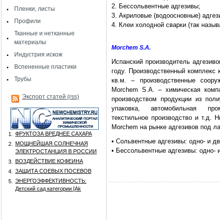
2. Бессольвентные адгезивы;
Пленки, листы
3. Акриловые (водоосновные) адгез
Профили
4. Клеи холодной сварки (так назыв
Тканные и нетканные
материалы
Morchem S.A.
Индустрия искож
Испанский производитель адгезиво
Вспененные пластики
году. Производственный комплекс к
Трубы
кв.м. – производственные соору
Morchem S.A. – химическая компа
Экспорт статей (rss)
производством продукции из поли
упаковка, автомобильная про
текстильное производство и т.д. 
Morchem на рынке адгезивов под л
ФРУКТОЗА ВРЕДНЕЕ САХАРА
1.
• Сольвентные адгезивы: одно- и д
МОЩНЕЙШАЯ СОЛНЕЧНАЯ
2.
• Бессольвентные адгезивы: одно- 
ЭЛЕКТРОСТАНЦИЯ В РОССИИ
ВОЗДЕЙСТВИЕ КОФЕИНА
3.
ЗАЩИТА СОЕВЫХ ПОСЕВОВ
4.
ЭНЕРГОЭФФЕКТИВНОСТЬ:
5.
Детский сад категории [Аk