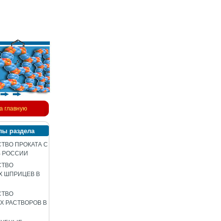
а главную
лы раздела
ТВО ПРОКАТА С
В РОССИИ
СТВО
Х ШПРИЦЕВ В
СТВО
 РАСТВОРОВ В