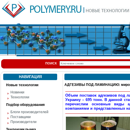
ПОИСК
НАВИГАЦИЯ
АДГЕЗИВЫ ПОД ЛАМИНАЦИЮ: миров
Новые технологии
Новинки
Объем поставок адгезивов под ла
Технологии
Украину – 695 тонн. В данной ст
перечислим основные виды а
Подбор оборудования
компаниями и представленных на
Блоги производителей
Поставщики
Производители
Тенденции рынка