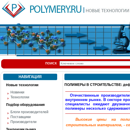
ПОИСК
НАВИГАЦИЯ
ПОЛИМЕРЫ В СТРОИТЕЛЬСТВЕ: дефи
Новые технологии
Новинки
Отечественные производители 
Технологии
внутреннем рынке. В секторе пр
специалисты ожидают двузнач
Подбор оборудования
полимеры несколько сдерживают 
Блоги производителей
Поставщики
Высокие цены на полимер
Производители
строительных материалов, - 
Тенденции рынка