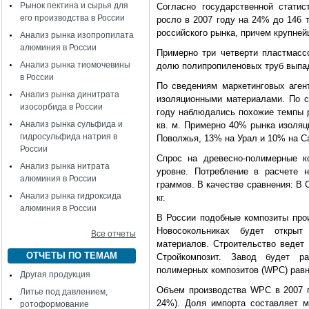
Рынок пектина и сырья для
Согласно государственной статис
его производства в России
росло в 2007 году на 24% до 146 
российского рынка, причем крупне
Анализ рынка изопропилата
алюминия в России
Примерно три четверти пластмасс
Анализ рынка тиомочевины
долю полипропиленовых труб выпад
в России
По сведениям маркетинговых аген
Анализ рынка динитрата
изоляционными материалами. По с
изосорбида в России
году наблюдались похожие темпы р
Анализ рынка сульфида и
кв. м. Примерно 40% рынка изоляц
гидросульфида натрия в
Поволжья, 13% на Урал и 10% на Са
России
Спрос на древесно-полимерные к
Анализ рынка нитрата
уровне. Потребление в расчете 
алюминия в России
граммов. В качестве сравнения: В 
Анализ рынка гидроксида
кг.
алюминия в России
В России подобные композиты прои
Новосокольниках будет открыт
Все отчеты
материалов. Строительство ведет
ОТЧЕТЫ ПО ТЕМАМ
Стройкомпозит. Завод будет р
полимерных композитов (WPC) равно
Другая продукция
Объем производства WPC в 2007 го
Литье под давлением,
24%). Доля импорта составляет 
ротоформование