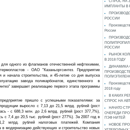
СПРОС НА 
ИМПЛАНТЫ В
ПРОИЗВОДС
РОССИИ
Производств
России
ПРОИЗВОД
ПОЛИПРОПИЛ
РОССИИ
РЫНОК КОЛ
В 2018 ГОДУ
 для одного из флагманов отечественной нефтехимии,
ДИНАМИКА
термопластов - ОАО "Казаньоргсинтез. Предприятие
ПРОИЗВОДСТ
я и начала строительства, и 45-летие со дня выпуска
ПОЛИЭТИЛЕН
плуатацию завода поликарбонатов, единственного в
Производств
синтез" завершает реализацию первого этапа программы
2018 году
В КАКИХ РЕ
предприятие пришло с успешными показателями: за
СПРОС НА АВ
продукции выросло с 7,13 до 21,5 млрд. рублей (рост
НАЧАТО СТР
сь - с 688,3 млн. до 2,6 млрд. рублей (рост 377,7%),
ОЧЕРЕДИ ПРО
 с 7,4 до 20,5 тыс. рублей (рост 277%). За 2007 год в
ПЭФ НИТЕЙ
1,2 млрд. рублей налоговых платежей. Компания
НОВОЕ ПРО
а в модернизацию действующих и строительство новых
УГЛЕРОДНЫХ 