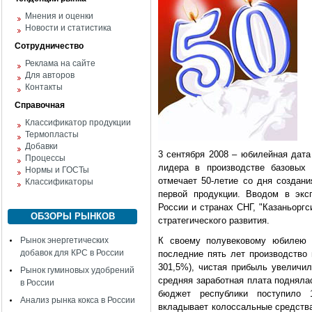
Мнения и оценки
Новости и статистика
Сотрудничество
Реклама на сайте
Для авторов
Контакты
Справочная
Классификатор продукции
Термопласты
Добавки
3 сентября 2008 – юбилейная дата
Процессы
лидера в производстве базовых 
Нормы и ГОСТы
отмечает 50-летие со дня создани
Классификаторы
первой продукции. Вводом в экс
России и странах СНГ, "Казаньорг
ОБЗОРЫ РЫНКОВ
стратегического развития.
Рынок энергетических
К своему полувековому юбилею 
добавок для КРС в России
последние пять лет производство 
301,5%), чистая прибыль увеличила
Рынок гуминовых удобрений
средняя заработная плата поднялась
в России
бюджет республики поступило 
Анализ рынка кокса в России
вкладывает колоссальные средств