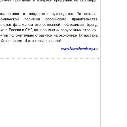
должен производить товарной продукции на 120 млрд.
коллектива и поддержке руководства Татарстана,
омической политики российского правительства
вляется флагманом отечественной нефтехимии. Бренд
ко в России и СНГ, но и во многих зарубежных странах.
ктов положительно отразится на экономике Татарстана
айшее время. И это только начало!
www.Newchemistry.ru