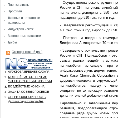
- Осуществлена реконструкция пр
Пленки, листы
России и СНГ получены линейный
Профили
полиэтилена доведены с 350 тыс
наращения до 810 тыс. тонн в год.
Тканные и нетканные
материалы
- Завершается реконструкция и с
Индустрия искож
400 тыс. тонн в год выросли до 650 
Вспененные пластики
- Построен и введен в коммерч
Трубы
Бисфенола-А мощностью 70 тыс.тон
- Завершено строительство произв
Экспорт статей (rss)
России и СНГ. Поликарбонат - это
самых разных вещей- пластмас
поликарбонат используют при 
инфракрасные лучи, держит тепло.
ФРУКТОЗА ВРЕДНЕЕ САХАРА
1.
Asahi Kasei Chemicals Corporatio
МОЩНЕЙШАЯ СОЛНЕЧНАЯ
2.
здоровья человека и окружающей
ЭЛЕКТРОСТАНЦИЯ В РОССИИ
поликарбонатов, наряду с лин
ВОЗДЕЙСТВИЕ КОФЕИНА
3.
ожидания по активизации развити
ЗАЩИТА СОЕВЫХ ПОСЕВОВ
4.
дополнительной добавленной стоим
ЭНЕРГОЭФФЕКТИВНОСТЬ:
5.
Детский сад категории [Аk
Параллельно с завершением перв
развития, предполагающего стр
создание ряда других новых про