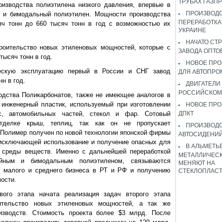
ТРУБАХ ГАЗП
оизводства полиэтилена низкого давления, впервые в
ПРОИЗВОДС
 и бимодальный полиэтилен. Мощности производства
ПЕРЕРАБОТКА
яч тонн до 660 тысяч тонн в год с возможностью их
УКРАИНЕ
НАЧАТО СТ
троительство новых этиленовых мощностей, которые с
ЗАВОДА ОПТО
тысяч тонн в год.
НОВОЕ ПРО
ескую эксплуатацию первый в России и СНГ завод
ДЛЯ АВТОПРО
н в год.
ДВИГАТЕЛИ
РОССИЙСКОМ
одства Поликарбонатов, также не имеющее аналогов в
 инженерный пластик, используемый при изготовлении
НОВОЕ ПРО
с, автомобильных частей, стекол и фар. Сотовый
ДПКТ
отделке крыш, теплиц, так как он не пропускает
ПРОИЗВОД
 Полимер получен по новой технологии японской фирмы
АВТОСИДЕНИЙ
n, исключающей использование и получение опасных для
В АЛЬМЕТЬ
 среды веществ. Именно с дальнейшей переработкой
МЕТАЛЛИЧЕСК
ейным и бимодальным полиэтиленом, связываются
МЕНЯЮТ НА
я малого и среднего бизнеса в РТ и РФ и получению
СТЕКЛОПЛАС
ости.
ого этапа начата реализация задач второго этапа
оительство новых этиленовых мощностей, а так же
изводств. Стоимость проекта более $3 млрд. После