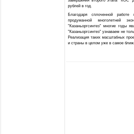
завершения второго этапа "КОС" 
рублей в год.
Благодаря сплоченной работе 
продуманной многолетней экон
"Казаньоргсинтез" многие годы я
"Казаньоргсинтез" узнаваем не толь
Реализация таких масштабных прое
и страны в целом уже в самое ближ