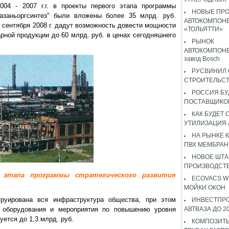
004 - 2007 г.г. в проекты первого этапа программы
НОВЫЕ ПР
Казаньоргсинтез" были вложены более 35 млрд. руб.
АВТОКОМПОНЕ
с сентября 2008 г. дадут возможность довести мощности
«ТОЛЬЯТТИ»
рной продукции до 60 млрд. руб. в ценах сегодняшнего
РЫНОК
АВТОКОМПОНЕ
завод Bosch
РУСВИНИЛ 
СТРОИТЕЛЬС
РОССИЯ Б
ПОСТАВЩИКО
КАК БУДЕТ
УТИЛИЗАЦИЯ
НА РЫНКЕ 
ПВХ МЕМБРАН
НОВОЕ ШТ
ПРОИЗВОДСТВ
о этапа программы стратегического развития
ECOVACS W
МОЙКИ ОКОН
труирована вся инфраструктура общества, при этом
ИНВЕСТПР
 оборудования и мероприятия по повышению уровня
АВТВАЗА ДО 2
уется до 1,3 млрд. руб.
КОМПОЗИТЫ