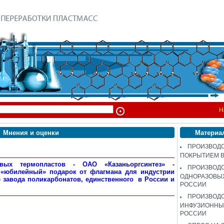
Н
Мнения и оценки
Материа
ПРОИЗВОДС
ПОКРЫТИЕМ 
вых термопластов - ОАО «Казаньоргсинтез» -
ПРОИЗВОД
 «юбилейный» подарок от флагмана для индустрии
ОДНОРАЗОВЫ
ю завода поликарбонатов, единственного в России и
РОССИИ
ПРОИЗВОД
ИНФУЗИОННЫХ
РОССИИ