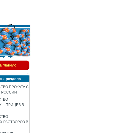
а главную
лы раздела
ТВО ПРОКАТА С
В РОССИИ
СТВО
Х ШПРИЦЕВ В
СТВО
 РАСТВОРОВ В