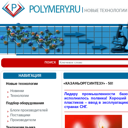
ПОИСК
НАВИГАЦИЯ
«КАЗАНЬОРГСИНТЕЗУ» - 50!
Новые технологии
Новинки
Лидеру промышленности базо
Технологии
исполнилось полвека! Хороший
пластиков – ввод в эксплуатаци
Подбор оборудования
странах СНГ.
Блоги производителей
Поставщики
Производители
Тенденции рынка