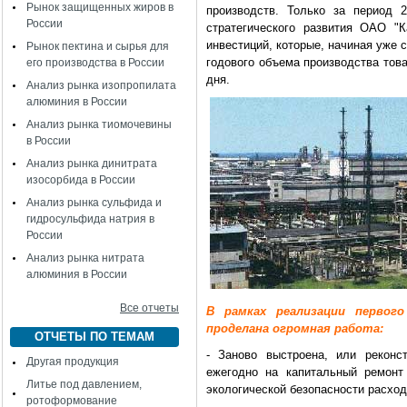
Рынок защищенных жиров в
производств. Только за период 2
России
стратегического развития ОАО "
инвестиций, которые, начиная уже 
Рынок пектина и сырья для
годового объема производства това
его производства в России
дня.
Анализ рынка изопропилата
алюминия в России
Анализ рынка тиомочевины
в России
Анализ рынка динитрата
изосорбида в России
Анализ рынка сульфида и
гидросульфида натрия в
России
Анализ рынка нитрата
алюминия в России
Все отчеты
В рамках реализации первог
проделана огромная работа:
ОТЧЕТЫ ПО ТЕМАМ
- Заново выстроена, или реконс
Другая продукция
ежегодно на капитальный ремонт
Литье под давлением,
экологической безопасности расход
ротоформование