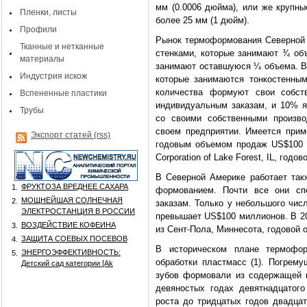
мм (0.0006 дюйма), или же крупны
Пленки, листы
более 25 мм (1 дюйм).
Профили
Рынок термоформования Северной 
Тканные и нетканные
стенками, которые занимают ¾ объ
материалы
занимают оставшуюся ¼ объема. В 
Индустрия искож
которые занимаются тонкостенны
количества формуют свои собс
Вспененные пластики
индивидуальным заказам, и 10% я
Трубы
со своими собственными произв
своем предприятии. Имеется при
Экспорт статей (rss)
годовым объемом продаж US$100 м
Corporation of Lake Forest, IL, го
В Северной Америке работает так
ФРУКТОЗА ВРЕДНЕЕ САХАРА
1.
формованием. Почти все они сп
МОЩНЕЙШАЯ СОЛНЕЧНАЯ
2.
заказам. Только у небольшого чи
ЭЛЕКТРОСТАНЦИЯ В РОССИИ
превышает US$100 миллионов. В 2003
ВОЗДЕЙСТВИЕ КОФЕИНА
3.
из Сент-Пола, Миннесота, годовой
ЗАЩИТА СОЕВЫХ ПОСЕВОВ
4.
В историческом плане термофор
ЭНЕРГОЭФФЕКТИВНОСТЬ:
5.
обработки пластмасс (1). Погрем
Детский сад категории [Аk
зубов формовали из содержащей 
девяностых годах девятнадцатого
роста до тридцатых годов двадцат