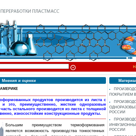
Н
Мнения и оценки
Материа
 АМЕРИКЕ
ПРОИЗВОДС
ПОКРЫТИЕМ 
оформованных продуктов производится из листа с
ПРОИЗВОД
и это, преимущественно, жесткие одноразовые
ОДНОРАЗОВЫ
часть остального производится из листа с толщиной
РОССИИ
твенно, износостойкие конструкционные продукты.
ПРОИЗВОД
Большим преимуществом термоформования
ИНФУЗИОННЫХ
РОССИИ
является возможность производства тонкостенных