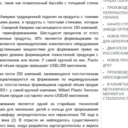
ТРУБАХ ГАЗП
е, такие как плавательный бассейн с толщиной стенок
ПРОИЗВОДС
ПЕРЕРАБОТКА
Америки традиционной поделен на продукты с тонкими
УКРАИНЕ
ема рынка, и продукты с толстыми стенками, которые
НАЧАТО СТ
Северной Америке насчитывается почти 150 компаний,
ЗАВОДА ОПТО
м термоформованием. Шестьдесят процентов от этого
НОВОЕ ПРО
твенные продукты, 30% являются формовщиками по
ДЛЯ АВТОПРО
вляются производителями комплектного оборудования
ДВИГАТЕЛИ
одственными мощностями для формования прямо на
РОССИЙСКОМ
мерно дюжина формовщиков тонкостенной продукции с
иллионов или более. У самой крупной из них, Pactiv
НОВОЕ ПРО
довой объем продаж превышает US$1,000 миллионов.
ДПКТ
ПРОИЗВОД
же почти 250 компаний, занимающихся толстостенным
АВТОСИДЕНИЙ
ециализируются на формовании по индивидуальным
В АЛЬМЕТЬ
сла толстостенных формовщиков годовой объем продаж
МЕТАЛЛИЧЕСК
 г. у самой крупной компании, Wilbert Plastic Services
МЕНЯЮТ НА
 объем продаж составлял около US$140 миллионов.
СТЕКЛОПЛАС
мование является одной из старейших технологий
ушки для маленьких детей и кольца для прорезывания
камфару нитроцеллюлозы или пироксилина ТМ еще в
 века (2). В отрасли не наблюдалось существенного
ого века, когда разработка ацетатцеллюлозы и акрила