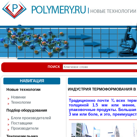
ПОИСК
НАВИГАЦИЯ
ИНДУСТРИЯ ТЕРМОФОРМОВАНИЯ В
Новые технологии
Новинки
Традиционно почти ¾ всех терм
Технологии
толщиной 1.5 мм или менее, 
упаковочные продукты. Большая 
Подбор оборудования
3 мм или боле, и это, преимущес
Блоги производителей
Поставщики
Производители
Тенденции рынка