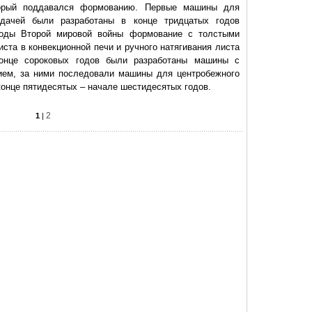
торый поддавался формованию. Первые машины для
дачей были разработаны в конце тридцатых годов
годы Второй мировой войны формование с толстыми
иста в конвекционной печи и ручного натягивания листа
конце сороковых годов были разработаны машины с
ием, за ними последовали машины для центробежного
конце пятидесятых – начале шестидесятых годов.
2
1
|