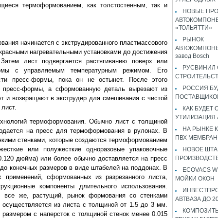
ющиеся термоформованием, как толстостенным, так и
НОВЫЕ ПР
АВТОКОМПОНЕ
«ТОЛЬЯТТИ»
РЫНОК
вания начинается с экструдированного пластмассового
АВТОКОМПОНЕ
красными нагревательными установками до достижения
завод Bosch
 Затем лист подвергается растягиванию поверх или
РУСВИНИЛ 
ормы с управляемым температурным режимом. Его
СТРОИТЕЛЬС
ти пресс-формы, пока он не остынет. После этого
РОССИЯ Б
 пресс-формы, а сформованную деталь вырезают из
ПОСТАВЩИКО
т и возвращают в экструдер для смешивания с чистой
 лист.
КАК БУДЕТ
УТИЛИЗАЦИЯ
ехнологий термоформования. Обычно лист с толщиной
НА РЫНКЕ 
подается на пресс для термоформования в рулонах. В
ПВХ МЕМБРАН
онкими стенками, которые создаются термоформованием
жесткие или полужесткие одноразовые упаковочные
НОВОЕ ШТ
0.120 дюйма) или более обычно доставляется на пресс
ПРОИЗВОДСТВ
до конечных размеров в виде штабелей на поддонах. В
ECOVACS W
х применений, сформованных из разрезанного листа,
МОЙКИ ОКОН
трукционные компоненты длительного использования.
ИНВЕСТПР
, все же, растущий, рынок формования со стенками
АВТВАЗА ДО 2
осуществляется из листа с толщиной от 1.5 до 3 мм.
КОМПОЗИТЫ
размером с наперсток с толщиной стенок менее 0.015