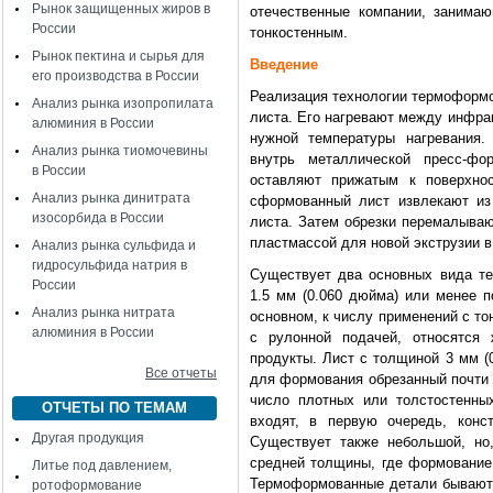
Рынок защищенных жиров в
отечественные компании, занима
России
тонкостенным.
Рынок пектина и сырья для
Введение
его производства в России
Реализация технологии термоформо
Анализ рынка изопропилата
листа. Его нагревают между инфра
алюминия в России
нужной температуры нагревания.
Анализ рынка тиомочевины
внутрь металлической пресс-ф
в России
оставляют прижатым к поверхнос
Анализ рынка динитрата
сформованный лист извлекают из
изосорбида в России
листа. Затем обрезки перемалываю
пластмассой для новой экструзии в
Анализ рынка сульфида и
гидросульфида натрия в
Существует два основных вида т
России
1.5 мм (0.060 дюйма) или менее 
Анализ рынка нитрата
основном, к числу применений с т
алюминия в России
с рулонной подачей, относятся 
продукты. Лист с толщиной 3 мм (
Все отчеты
для формования обрезанный почти 
число плотных или толстостенны
ОТЧЕТЫ ПО ТЕМАМ
входят, в первую очередь, конс
Другая продукция
Существует также небольшой, но
средней толщины, где формование 
Литье под давлением,
Термоформованные детали бывают 
ротоформование