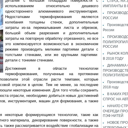
деталей с большой площадью поверхности с
СПРОС НА 
использованием относительно дешевого
ИМПЛАНТЫ В
одностороннего алюминиевого инструментария.
ПРОИЗВОДС
Недостатками термоформования являются
РОССИИ
колебания толщины стенок, дополнительные
Производств
затраты из-за перемалывания листа и обрезков,
России
большой объем разрезания и дополнительные
ПРОИЗВОД
затраты на повторную обработку отрезанного, но все
ПОЛИПРОПИЛ
это компенсируется возможностью в экономичном
РОССИИ
режиме производить мелкими партиями детали с
РЫНОК КОЛ
толстыми стенками, или же крупными партиями
В 2018 ГОДУ
детали с тонкими стенками.
ДИНАМИКА
Достижения в области технологии
ПРОИЗВОДСТ
термоформования, полученные на протяжении
ПОЛИЭТИЛЕН
 позволили этой отрасли расти темпами, которые
Производств
совой отрасли в целом. Тем не менее, за последние
2018 году
изошли некоторые изменения. Для того чтобы сохранить
В КАКИХ РЕ
роста отрасли, необходимо добиться новых достижений
СПРОС НА АВ
лов, инструментария, машин для формования, а также
НАЧАТО СТР
ОЧЕРЕДИ ПРО
я некоторые формирующиеся технологии, такие как
ПЭФ НИТЕЙ
ного материала, декорирование поверхности, а также
НОВОЕ ПРО
сь также рассматривается воздействие глобализации на
УГЛЕРОДНЫХ 