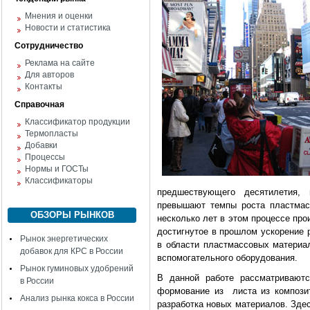
Мнения и оценки
Новости и статистика
Сотрудничество
Реклама на сайте
Для авторов
Контакты
Справочная
Классификатор продукции
Термопласты
Добавки
Процессы
Нормы и ГОСТы
Классификаторы
предшествующего десятилетия,
превышают темпы роста пластмас
ОБЗОРЫ РЫНКОВ
несколько лет в этом процессе про
достигнутое в прошлом ускорение 
Рынок энергетических
в области пластмассовых материа
добавок для КРС в России
вспомогательного оборудования.
Рынок гуминовых удобрений
В данной работе рассматриваютс
в России
формование из листа из композит
Анализ рынка кокса в России
разработка новых материалов. Зде