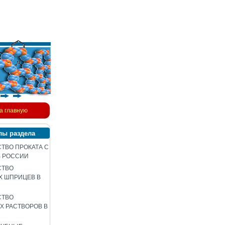
а главную
лы раздела
ТВО ПРОКАТА С
В РОССИИ
СТВО
Х ШПРИЦЕВ В
СТВО
 РАСТВОРОВ В