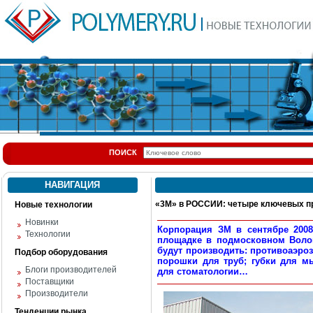
ПОИСК
НАВИГАЦИЯ
«3М» в РОССИИ: четыре ключевых п
Новые технологии
Новинки
Корпорация ЗМ в сентябре 200
Технологии
площадке в подмосковном Волок
будут производить: противоаэро
Подбор оборудования
порошки для труб; губки для 
Блоги производителей
для стоматологии…
Поставщики
Производители
Тенденции рынка