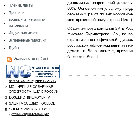
динамичных направлений деятельн
Пленки, листы
50%. Основной импульс ему прида
Профили
серьезных работ по антикоррозион
месторождений полуострова Ямал).
Тканные и нетканные
материалы
Объем импорта компании 3М в Росс
Индустрия искож
Михаила Бурмистрова «3М, по вс
стратегию географической дивер
Вспененные пластики
российском офисе компании утверж
Трубы
делают в Волоколамске, прибави
блокнотов Post-it.
Экспорт статей (rss)
ФРУКТОЗА ВРЕДНЕЕ САХАРА
1.
МОЩНЕЙШАЯ СОЛНЕЧНАЯ
2.
ЭЛЕКТРОСТАНЦИЯ В РОССИИ
ВОЗДЕЙСТВИЕ КОФЕИНА
3.
ЗАЩИТА СОЕВЫХ ПОСЕВОВ
4.
ЭНЕРГОЭФФЕКТИВНОСТЬ:
5.
Детский сад категории [Аk