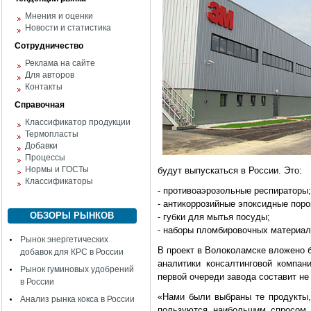
Мнения и оценки
Новости и статистика
Сотрудничество
Реклама на сайте
Для авторов
Контакты
Справочная
Классификатор продукции
Термопласты
Добавки
Процессы
Нормы и ГОСТы
будут выпускаться в России. Это:
Классификаторы
- противоаэрозольные респираторы;
- антикоррозийные эпоксидные поро
ОБЗОРЫ РЫНКОВ
- губки для мытья посуды;
- наборы пломбировочных материал
Рынок энергетических
В проект в Волоколамске вложено 
добавок для КРС в России
аналитики консалтинговой компан
Рынок гуминовых удобрений
первой очереди завода составит не 
в России
«Нами были выбраны те продукты, 
Анализ рынка кокса в России
пользуются наибольшим спросом 