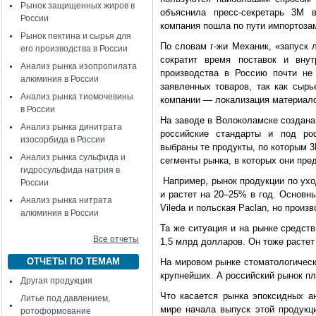
Рынок защищенных жиров в
объяснила пресс-секретарь 3М 
России
компания пошла по пути импортоза
Рынок пектина и сырья для
По словам г-жи Механик, «запуск 
его производства в России
сократит время поставок и вну
Анализ рынка изопропилата
производства в Россию почти не
алюминия в России
заявленных товаров, так как сыр
Анализ рынка тиомочевины
компании — локализация материалов
в России
На заводе в Волоколамске создана
Анализ рынка динитрата
российские стандарты и под рос
изосорбида в России
выбраны те продукты, по которым 3
Анализ рынка сульфида и
сегменты рынка, в которых они пр
гидросульфида натрия в
Например, рынок продукции по ухо
России
и растет на 20–25% в год. Основн
Анализ рынка нитрата
Vileda и польская Paclan, но произ
алюминия в России
Та же ситуация и на рынке средст
Все отчеты
1,5 млрд долларов. Он тоже растет
ОТЧЕТЫ ПО ТЕМАМ
На мировом рынке стоматологическ
крупнейших. А российский рынок п
Другая продукция
Что касается рынка эпоксидных а
Литье под давлением,
мире начала выпуск этой продукц
ротоформование