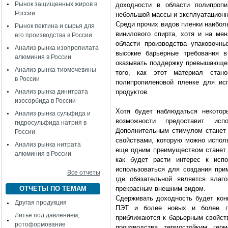
Рынок защищенных жиров в
доходности в области полипропи
России
небольшой массы и эксплуатационн
Среди прочих видов пленки наибол
Рынок пектина и сырья для
винилового спирта, хотя и на ме
его производства в России
области производства упаковочн
Анализ рынка изопропилата
высокие барьерные требования в
алюминия в России
оказывать поддержку превышающем
Анализ рынка тиомочевины
того, как этот материал стан
в России
полипропиленовой пленке для исп
Анализ рынка динитрата
продуктов.
изосорбида в России
Хотя будет наблюдаться некотор
Анализ рынка сульфида и
возможности предоставит ис
гидросульфида натрия в
Дополнительным стимулом станет
России
свойствами, которую можно исполь
Анализ рынка нитрата
еще одним преимуществом станет 
алюминия в России
как будет расти интерес к испо
использоваться для создания при
Все отчеты
где обязательной является влаг
ОТЧЕТЫ ПО ТЕМАМ
прекрасным внешним видом.
Сдерживать доходность будет кон
Другая продукция
ПЭТ и более новых и более пр
Литье под давлением,
приближаются к барьерным свойств
ротоформование
производства термостойким гер