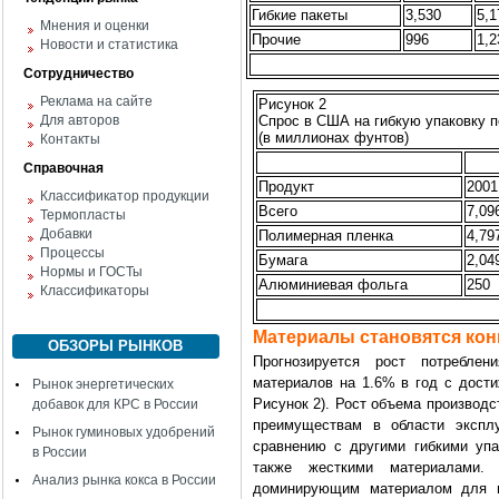
Гибкие пакеты
3,530
5,1
Мнения и оценки
Прочие
996
1,2
Новости и статистика
Сотрудничество
Реклама на сайте
Рисунок 2
Для авторов
Спрос в США на гибкую упаковку 
(в миллионах фунтов)
Контакты
Справочная
Продукт
2001
Классификатор продукции
Всего
7,09
Термопласты
Добавки
Полимерная пленка
4,79
Процессы
Бумага
2,04
Нормы и ГОСТы
Алюминиевая фольга
250
Классификаторы
Материалы становятся ко
ОБЗОРЫ РЫНКОВ
Прогнозируется рост потреблен
материалов на 1.6% в год с дости
Рынок энергетических
Рисунок 2). Рост объема производ
добавок для КРС в России
преимуществам в области экспл
Рынок гуминовых удобрений
сравнению с другими гибкими упа
в России
также жесткими материалами. 
Анализ рынка кокса в России
доминирующим материалом для п