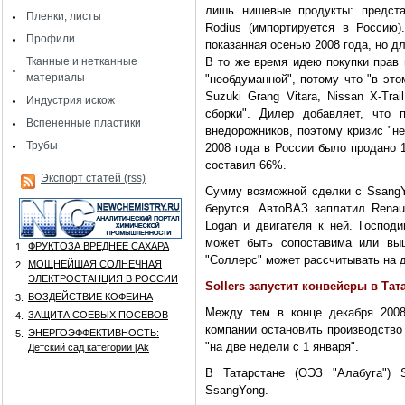
лишь нишевые продукты: предста
Пленки, листы
Rodius (импортируется в Россию
Профили
показанная осенью 2008 года, но д
Тканные и нетканные
В то же время идею покупки прав 
материалы
"необдуманной", потому что "в этом
Suzuki Grang Vitara, Nissan X-Trai
Индустрия искож
сборки". Дилер добавляет, что 
Вспененные пластики
внедорожников, поэтому кризис "н
Трубы
2008 года в России было продано 1
составил 66%.
Экспорт статей (rss)
Сумму возможной сделки с SsangYo
берутся. АвтоВАЗ заплатил Rena
Logan и двигателя к ней. Господ
может быть сопоставима или выш
ФРУКТОЗА ВРЕДНЕЕ САХАРА
1.
"Соллерс" может рассчитывать на д
МОЩНЕЙШАЯ СОЛНЕЧНАЯ
2.
ЭЛЕКТРОСТАНЦИЯ В РОССИИ
Sollers запустит конвейеры в Тат
ВОЗДЕЙСТВИЕ КОФЕИНА
3.
Между тем в конце декабря 2008
ЗАЩИТА СОЕВЫХ ПОСЕВОВ
4.
компании остановить производство
ЭНЕРГОЭФФЕКТИВНОСТЬ:
5.
"на две недели с 1 января".
Детский сад категории [Аk
В Татарстане (ОЭЗ "Алабуга") S
SsangYong.