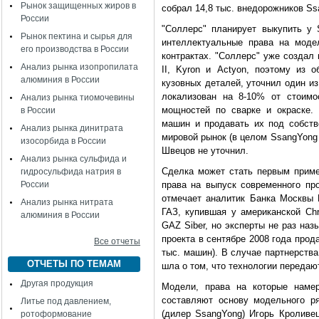
Рынок защищенных жиров в
собрал 14,8 тыс. внедорожников Ss
России
"Соллерс" планирует выкупить у
Рынок пектина и сырья для
интеллектуальные права на моде
его производства в России
контрактах. "Соллерс" уже создал
Анализ рынка изопропилата
II, Kyron и Actyon, поэтому из 
алюминия в России
кузовных деталей, уточнил один из
локализован на 8-10% от стоим
Анализ рынка тиомочевины
мощностей по сварке и окраске.
в России
машин и продавать их под собств
Анализ рынка динитрата
мировой рынок (в целом SsangYong 
изосорбида в России
Швецов не уточнил.
Анализ рынка сульфида и
Сделка может стать первым пример
гидросульфида натрия в
России
права на выпуск современного про
отмечает аналитик Банка Москвы
Анализ рынка нитрата
ГАЗ, купившая у американской Chr
алюминия в России
GAZ Siber, но эксперты не раз на
проекта в сентябре 2008 года прод
Все отчеты
тыс. машин). В случае партнерства
ОТЧЕТЫ ПО ТЕМАМ
шла о том, что технологии передают
Другая продукция
Модели, права на которые намере
составляют основу модельного р
Литье под давлением,
(дилер SsangYong) Игорь Кроливец
ротоформование