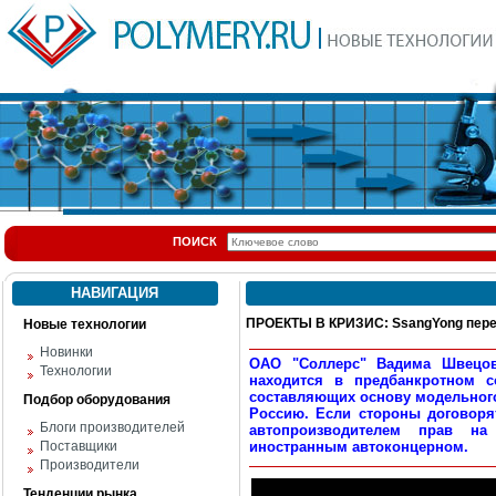
ПОИСК
НАВИГАЦИЯ
ПРОЕКТЫ В КРИЗИС: SsangYong пере
Новые технологии
Новинки
ОАО "Соллерс" Вадима Швецова
Технологии
находится в предбанкротном с
составляющих основу модельного
Подбор оборудования
Россию. Если стороны договоря
Блоги производителей
автопроизводителем прав на
Поставщики
иностранным автоконцерном.
Производители
Тенденции рынка