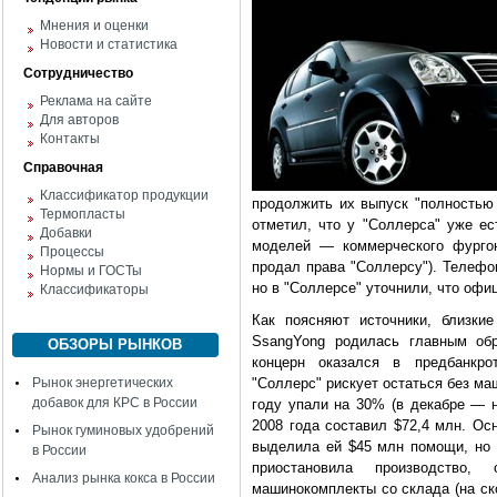
Мнения и оценки
Новости и статистика
Сотрудничество
Реклама на сайте
Для авторов
Контакты
Справочная
Классификатор продукции
продолжить их выпуск "полностью 
Термопласты
отметил, что у "Соллерса" уже ес
Добавки
моделей — коммерческого фургона
Процессы
продал права "Соллерсу"). Телефо
Нормы и ГОСТы
но в "Соллерсе" уточнили, что офи
Классификаторы
Как поясняют источники, близки
SsangYong родилась главным обр
ОБЗОРЫ РЫНКОВ
концерн оказался в предбанкро
Рынок энергетических
"Соллерс" рискует остаться без м
добавок для КРС в России
году упали на 30% (в декабре — н
2008 года составил $72,4 млн. Ос
Рынок гуминовых удобрений
выделила ей $45 млн помощи, но 
в России
приостановила производство
Анализ рынка кокса в России
машинокомплекты со склада (на ско