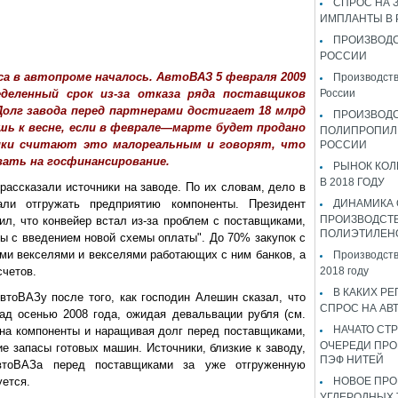
СПРОС НА 
ИМПЛАНТЫ В
ПРОИЗВОДС
РОССИИ
са в автопроме началось. АвтоВАЗ 5 февраля 2009
Производств
еделенный срок из-за отказа ряда поставщиков
России
лг завода перед партнерами достигает 18 млрд
ПРОИЗВОД
ишь к весне, если в феврале—марте будет продано
ПОЛИПРОПИЛ
ики считают это малореальным и говорят, что
РОССИИ
вать на госфинансирование.
РЫНОК КОЛ
В 2018 ГОДУ
рассказали источники на заводе. По их словам, дело в
али отгружать предприятию компоненты. Президент
ДИНАМИКА
ПРОИЗВОДСТ
, что конвейер встал из-за проблем с поставщиками,
ПОЛИЭТИЛЕН
ны с введением новой схемы оплаты". До 70% закупок с
и векселями и векселями работающих с ним банков, а
Производств
счетов.
2018 году
В КАКИХ РЕ
втоВАЗу после того, как господин Алешин сказал, что
СПРОС НА АВ
ад осенью 2008 года, ожидая девальвации рубля (см.
НАЧАТО СТР
 на компоненты и наращивая долг перед поставщиками,
ОЧЕРЕДИ ПРО
е запасы готовых машин. Источники, близкие к заводу,
ПЭФ НИТЕЙ
АвтоВАЗа перед поставщиками за уже отгруженную
уется.
НОВОЕ ПРО
УГЛЕРОДНЫХ 