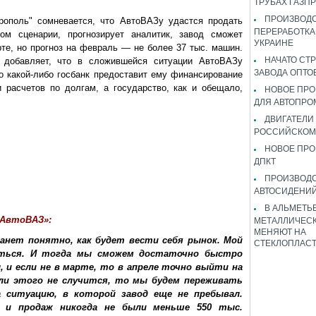
ТРУБАХ ГАЗП
ПРОИЗВОДС
ополь" сомневается, что АвтоВАЗу удастся продать
ПЕРЕРАБОТКА
ом сценарии, прогнозирует аналитик, завод сможет
УКРАИНЕ
рте, но прогноз на февраль — не более 37 тыс. машин.
НАЧАТО СТ
добавляет, что в сложившейся ситуации АвтоВАЗу
ЗАВОДА ОПТО
то какой-либо госбанк предоставит ему финансирование
 расчетов по долгам, а государство, как и обещало,
НОВОЕ ПРО
ДЛЯ АВТОПРО
ДВИГАТЕЛИ
РОССИЙСКОМ
НОВОЕ ПРО
ДПКТ
ПРОИЗВОД
АВТОСИДЕНИЙ
В АЛЬМЕТЬ
«АвтоВАЗ»:
МЕТАЛЛИЧЕСК
МЕНЯЮТ НА
танет понятно, как будет вести себя рынок. Мой
СТЕКЛОПЛАС
иться. И тогда мы сможем достаточно быстро
 и если не в марте, то в апреле точно выйти на
ли этого не случится, то мы будем переживать
а ситуацию, в которой завод еще не пребывал.
 и продаж никогда не были меньше 550 тыс.