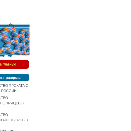
а главную
лы раздела
ТВО ПРОКАТА С
В РОССИИ
СТВО
Х ШПРИЦЕВ В
СТВО
 РАСТВОРОВ В