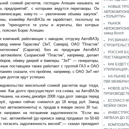
ьной схемой расчетов, господин Алешин называть не
НОВЫЕ ПР
мь предприятий", с которыми ведутся переговоры. Он
АВТОКОМПОНЕ
компенсации, кому-то — увеличение объема закупок".
«ТОЛЬЯТТИ»
ены, конвейер АвтоВАЗа не заработает, поскольку на
РЫНОК
ков "приходятся те узлы и агрегаты, без которых
АВТОКОМПОНЕ
, пояснил Борис Алешин.
завод Bosch
з компаний, работающих с заводом, отгрузку АвтоВАЗу
РУСВИНИЛ 
авод имени Тарасова" (ЗиТ, Самара), ОАО "Пластик"
СТРОИТЕЛЬС
нотехника" (Саратов). Без их продукции АвтоВАЗ
РОССИЯ Б
автомобили. Сызранский "Пластик", например, делает
ПОСТАВЩИКО
иборов, обивку дверей и бамперы. "ЗиТ" — генераторы,
КАК БУДЕТ
анные поставщики также работают с группой ГАЗ и ОАО
УТИЛИЗАЦИЯ
мпаниях сказали, что проблем, например, с ОАО ЗиТ нет
НА РЫНКЕ 
ации долгов идут успешно.
ПВХ МЕМБРАН
едовольство вексельной схемой расчетов еще тогда,
НОВОЕ ШТ
ения. Как долго просуществует эта схема, на АвтоВАЗе
ПРОИЗВОДСТВ
лешина, на конец декабря 2008 года долг завода перед
ECOVACS W
уб., однако сейчас снизился до 18 млрд руб. Завод
МОЙКИ ОКОН
упал автокомпоненты) и, продав в январе около 30 тыс.
в направил на погашение задолженности. "Если мы
ИНВЕСТПР
АВТВАЗА ДО 2
тыс. автомобилей (до кризиса завод продавал по 50-60
ю погасить задолженность весной",— сказал президент
КОМПОЗИТЫ