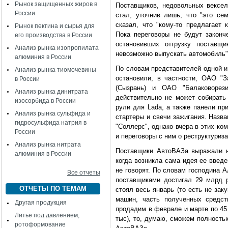
Рынок защищенных жиров в
Поставщиков, недовольных вексел
России
стал, уточнив лишь, что "это се
сказал, что "кому-то предлагает 
Рынок пектина и сырья для
Пока переговоры не будут законч
его производства в России
остановивших отгрузку поставщи
Анализ рынка изопропилата
невозможно выпускать автомобиль"
алюминия в России
По словам представителей одной и
Анализ рынка тиомочевины
остановили, в частности, ОАО "З
в России
(Сызрань) и ОАО "Балаковорези
Анализ рынка динитрата
действительно не может собирать 
изосорбида в России
рули для Lada, а также панели пр
Анализ рынка сульфида и
стартеры и свечи зажигания. Назв
гидросульфида натрия в
"Соллерс", однако вчера в этих ко
России
и переговоры с ним о реструктуриз
Анализ рынка нитрата
Поставщики АвтоВАЗа выражали н
алюминия в России
когда возникла сама идея ее введ
не говорят. По словам господина А
Все отчеты
поставщиками достигал 29 млрд р
ОТЧЕТЫ ПО ТЕМАМ
стоял весь январь (то есть не зак
машин, часть полученных средст
Другая продукция
продадим в феврале и марте по 45 
Литье под давлением,
тыс), то, думаю, сможем полность
ротоформование