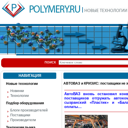
ПОИСК
НАВИГАЦИЯ
АВТОВАЗ и КРИЗИС: поставщики не 
Новые технологии
Новинки
АвтоВАЗ вновь остановил конв
Технологии
поставщиков отгружать автоко
сызранский «Пластик» и «Бала
Подбор оборудования
оплаты…
Блоги производителей
Поставщики
Производители
Тенденции рынка