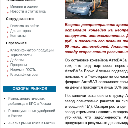
Мнения и оценки
Новости и статистика
Сотрудничество
Веерное распространение кризи
Реклама на сайте
остановил конвейер на неопр
Для авторов
отгружать автокомпоненты. До
Контакты
руб., и погасить его реально л
Справочная
90 тыс. автомобилей. Аналит
Классификатор продукции
заводу скорее стоит рассчиты
Термопласты
Добавки
Об остановке конвейера АвтоВАЗа 
Процессы
том, что ряд партнеров перест
Нормы и ГОСТы
АвтоВАЗа Борис Алешин подтвердил
Классификаторы
пояснив, что "некоторые не соглас
февраля АвтоВАЗ оплачивает своим
на деньги приходится лишь 30% ра
ОБЗОРЫ РЫНКОВ
Поставщики остановили отгрузку А
Рынок энергетических
завод сознательно работал на скл
добавок для КРС в России
вчерашний "Ъ"). Ожидая роста цен
Рынок гуминовых удобрений
завод стремился накопить складски
в России
уточняли, что задолженность 
продукцию в результате девальвир
Анализ рынка кокса в России