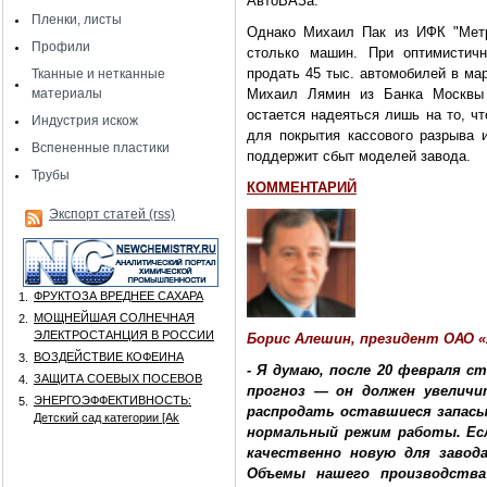
АвтоВАЗа.
Пленки, листы
Однако Михаил Пак из ИФК "Метр
Профили
столько машин. При оптимистичн
продать 45 тыс. автомобилей в ма
Тканные и нетканные
материалы
Михаил Лямин из Банка Москвы 
остается надеяться лишь на то, ч
Индустрия искож
для покрытия кассового разрыва и
Вспененные пластики
поддержит сбыт моделей завода.
Трубы
КОММЕНТАРИЙ
Экспорт статей (rss)
ФРУКТОЗА ВРЕДНЕЕ САХАРА
1.
МОЩНЕЙШАЯ СОЛНЕЧНАЯ
2.
ЭЛЕКТРОСТАНЦИЯ В РОССИИ
Борис Алешин, президент ОАО 
ВОЗДЕЙСТВИЕ КОФЕИНА
3.
- Я думаю, после 20 февраля с
ЗАЩИТА СОЕВЫХ ПОСЕВОВ
4.
прогноз — он должен увелич
ЭНЕРГОЭФФЕКТИВНОСТЬ:
5.
распродать оставшиеся запасы,
Детский сад категории [Аk
нормальный режим работы. Ес
качественно новую для завод
Объемы нашего производства