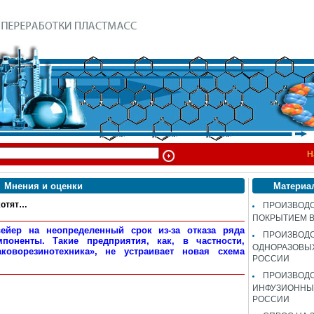
Н
Мнения и оценки
Материа
хотят…
ПРОИЗВОДС
ПОКРЫТИЕМ 
ейер на неопределенный срок из-за отказа ряда
ПРОИЗВОД
мпоненты. Такие предприятия, как, в частности,
ОДНОРАЗОВЫ
коворезинотехника», не устраивает новая схема
РОССИИ
ПРОИЗВОД
ИНФУЗИОННЫХ
РОССИИ