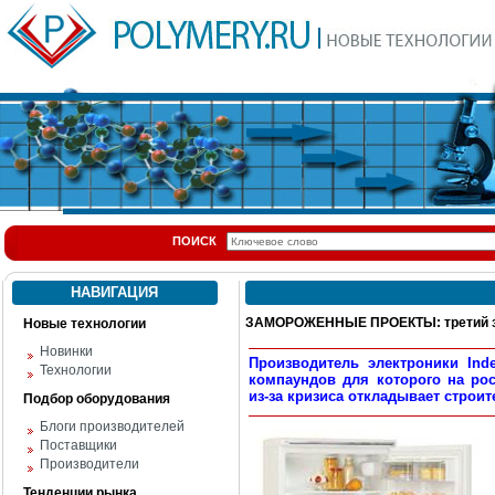
ПОИСК
НАВИГАЦИЯ
ЗАМОРОЖЕННЫЕ ПРОЕКТЫ: третий за
Новые технологии
Новинки
Производитель электроники In
Технологии
компаундов для которого на ро
из-за кризиса откладывает строи
Подбор оборудования
Блоги производителей
Поставщики
Производители
Тенденции рынка