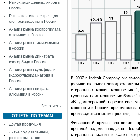
Рынок защищенных жиров в
России
Рынок пектина и сырья для
его производства в России
Анализ рынка изопропилата
алюминия в России
Анализ рынка тиомочевины
в России
Анализ рынка динитрата
изосорбида в России
Анализ рынка сульфида и
гидросульфида натрия в
В 2007 г. Indesit Company объявил
России
(сейчас включает завод холодильн
Анализ рынка нитрата
стиральных машин мощностью 1,1
алюминия в России
кухонных плит мощностью более 1 
«В долгосрочной перспективе мы
Все отчеты
мощности в России, причем как за 
производственные мощности», — п
ОТЧЕТЫ ПО ТЕМАМ
Финансовый кризис заставляет п
Другая продукция
прошлой неделе шведская Electrol
Литье под давлением,
стиральных машин в Санкт-Пете
ротоформование