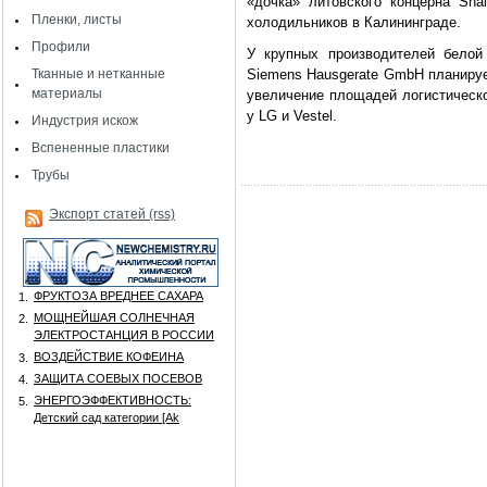
«дочка» литовского концерна Sna
Пленки, листы
холодильников в Калининграде.
Профили
У крупных производителей белой
Тканные и нетканные
Siemens Hausgerate GmbH планируе
материалы
увеличение площадей логистическо
у LG и Vestel.
Индустрия искож
Вспененные пластики
Трубы
Экспорт статей (rss)
ФРУКТОЗА ВРЕДНЕЕ САХАРА
1.
МОЩНЕЙШАЯ СОЛНЕЧНАЯ
2.
ЭЛЕКТРОСТАНЦИЯ В РОССИИ
ВОЗДЕЙСТВИЕ КОФЕИНА
3.
ЗАЩИТА СОЕВЫХ ПОСЕВОВ
4.
ЭНЕРГОЭФФЕКТИВНОСТЬ:
5.
Детский сад категории [Аk