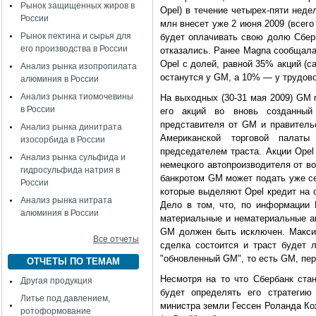
Рынок защищенных жиров в
Opel) в течение четырех-пяти неде
России
млн внесет уже 2 июня 2009 (всего 
Рынок пектина и сырья для
будет оплачивать свою долю Сберб
его производства в России
отказались. Ранее Magna сообщала
Opel с долей, равной 35% акций (
Анализ рынка изопропилата
останутся у GM, а 10% — у трудово
алюминия в России
Анализ рынка тиомочевины
На выходных (30-31 мая 2009) GM 
в России
его акций во вновь созданный
представителя от GM и правитель
Анализ рынка динитрата
Американской торговой пала
изосорбида в России
председателем траста. Акции Opel
Анализ рынка сульфида и
немецкого автопроизводителя от в
гидросульфида натрия в
банкротом GM может подать уже се
России
которые выделяют Opel кредит на 
Анализ рынка нитрата
Дело в том, что, по информации D
алюминия в России
материальные и нематериальные ак
GM должен быть исключен. Макси
Все отчеты
сделка состоится и траст будет 
"обновленный GM", то есть GM, пе
ОТЧЕТЫ ПО ТЕМАМ
Несмотря на то что Сбербанк ста
Другая продукция
будет определять его стратегию
Литье под давлением,
министра земли Гессен Роланда Ко
ротоформование