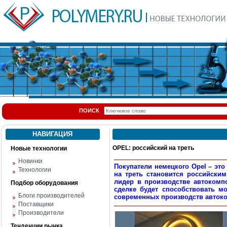
ПОИСК
НАВИГАЦИЯ
OPEL: российский на треть
Новые технологии
Новинки
Покупатели немецкого Opel – это
Технологии
на треть становится российским
лидер в производстве автокомп
Подбор оборудования
сделке будет способствовать м
Блоги производителей
современных производств авток
Поставщики
Производители
Тенденции рынка