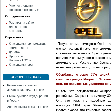
Мнения и оценки
Новости и статистика
Сотрудничество
Реклама на сайте
Для авторов
Контакты
Справочная
Классификатор продукции
Покупателями немецкого Opel стан
Термопласты
его контрольный пакет они должн
Добавки
ключевых акционеров Opel, однак
Процессы
получит и блокирующего пакета не
Нормы и ГОСТы
должна стать Россия, где бренд 
Классификаторы
нынешней рыночной доли на порядо
Сбербанку отошло 35% акций,
ОБЗОРЫ РЫНКОВ
комплектующих Magna, 10% акций
есть на паритетных условиях со 
Рынок энергетических
добавок для КРС в России
О том, что покупателями контро
российский Сбербанк, в субботу 3
Рынок гуминовых удобрений
Она уточнила, что подобную сд
в России
президент США Барак Обама в ней
Анализ рынка кокса в России
Вольф сказал, что компания завер