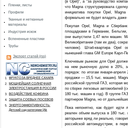
(в Opel)", а "за руководство комп
Пленки, листы
что Magna структурировала сделку
инициатива покупки Opel, Magna
Профили
формально не будет владеть даже 
Тканные и нетканные
материалы
Покупая Opel, Magna и Сбербанк
площадками в Германии, Бельгии,
Индустрия искож
они выпустили 1,47 млн машин. M
Вспененные пластики
Великобритании (там их два), сократ
Трубы
человек). Штаб-квартира Opel 
нынешний глава GM Europe Карл-Пе
Экспорт статей (rss)
Ключевым рынком для Opel должен 
на нем рыночную долю в 20%, за
порядок: по итогам января-апреля
продажи — 15,5 тыс. машин). Magn
ФРУКТОЗА ВРЕДНЕЕ САХАРА
1.
российской группой ГАЗ, которая м
МОЩНЕЙШАЯ СОЛНЕЧНАЯ
2.
ЭЛЕКТРОСТАНЦИЯ В РОССИИ
по сборке легковых автомобилей (с
180 тыс. машин в год). В группе Г
ВОЗДЕЙСТВИЕ КОФЕИНА
3.
партнером Magna, но от дальнейши
ЗАЩИТА СОЕВЫХ ПОСЕВОВ
4.
ЭНЕРГОЭФФЕКТИВНОСТЬ:
5.
Пока непонятно, как будет идти 
Детский сад категории [Аk
реален объем выпуска в 180 тыс.
авторынке вряд ли реально, говор
российской автоиндустрии, в пер